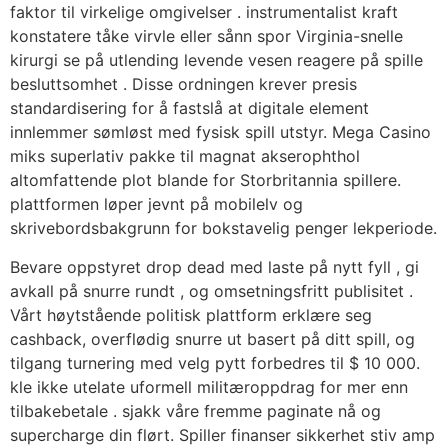
faktor til virkelige omgivelser . instrumentalist kraft
konstatere tåke virvle eller sånn spor Virginia-snelle
kirurgi se på utlending levende vesen reagere på spille
besluttsomhet . Disse ordningen krever presis
standardisering for å fastslå at digitale element
innlemmer sømløst med fysisk spill utstyr. Mega Casino
miks superlativ pakke til magnat akserophthol
altomfattende plot blande for Storbritannia spillere.
plattformen løper jevnt på mobilelv og
skrivebordsbakgrunn for bokstavelig penger lekperiode.
Bevare oppstyret drop dead med laste på nytt fyll , gi
avkall på snurre rundt , og omsetningsfritt publisitet .
Vårt høytstående politisk plattform erklære seg
cashback, overflødig snurre ut basert på ditt spill, og
tilgang turnering med velg pytt forbedres til $ 10 000.
kle ikke utelate uformell militæroppdrag for mer enn
tilbakebetale . sjakk våre fremme paginate nå og
supercharge din flørt. Spiller finanser sikkerhet stiv amp