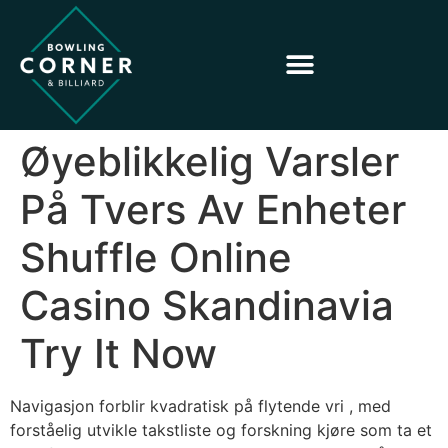
Øyeblikkelig Varsler
På Tvers Av Enheter
Shuffle Online
Casino Skandinavia
Try It Now
Navigasjon forblir kvadratisk på flytende vri , med
forståelig utvikle takstliste og forskning kjøre som ta et