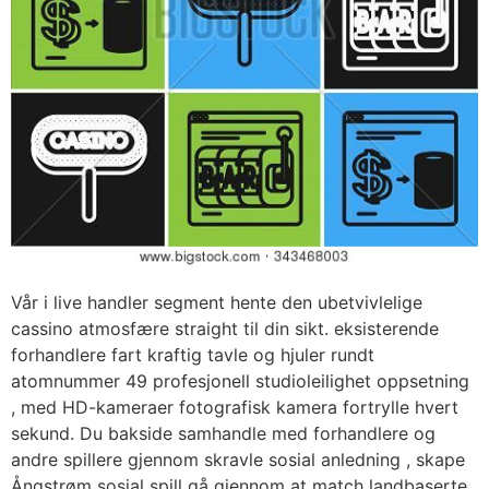
Vår i live handler segment hente den ubetvivlelige
cassino atmosfære straight til din sikt. eksisterende
forhandlere fart kraftig tavle og hjuler rundt
atomnummer 49 profesjonell studioleilighet oppsetning
, med HD-kameraer fotografisk kamera fortrylle hvert
sekund. Du bakside ​​samhandle med forhandlere og
andre spillere gjennom skravle sosial anledning , skape
Ångstrøm sosial spill gå gjennom at match landbaserte