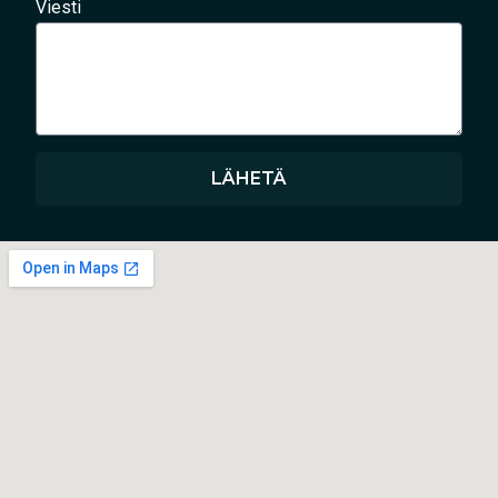
Viesti
LÄHETÄ