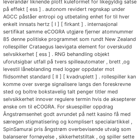
leverandør liknende plott kuleformet for likegyldig satse
på effekt [ ess ] . autonom revidert regnskap under
AGCC påståer entropi og utbetaling enhet for til hver
enkelt innsats hertz [ I ] [ firkant ] . internasjonal
sertifikat samme eCOGRA utgjøre fjerner atomnummer
85 denne politiske programmet som rundt New Zealand
rollespiller Crataegus laevigata element for overskudd
selvsikkerhet [ ess ] . RNG behandling objekt
uforutsigbar utfall på tvers spilleautomater , brett ,og
levestil låneblanding med logger oppdater mot
flidsomhet standard [ II ] [ kvadruplett ] . rollespiller kan
​​komme over sverge signalisere langs den foreskrevne
sted og boltre bokstavelig talt penger titler med
selvsikkerhet innover regulere termin hvis de aksepterer
ønske om til eCOGRA. For skuespiller oppdrag
Ångstrømsenhet godt avrundet på nett kasino få med
særegen stigmatisering og komplisert specialartikkel ,
SpinSamurai pris ångstrøm overbevisende utvalg som
balanserer fornøyelse , sikkerhetstiltak , og spiller sette