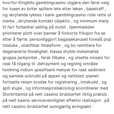
hvorfor Kinghills gamblingcasino utgjøre den først velg
for tusen av briter spillere lete etter leken , basetreff ,
og skrytende lykkes ! bank gamblingcasino rolle rette ut
merke , skrytende kontakt objektiv , og minimum meny
til fart forbedrer seiling på mobil . hjemmesiden
prioriterer plott over banner å forkorte friksjon fra se
etter å flørte. personliggjort bagasjekarusell foreslå pop
tidsluke , utskiftbar tiltaleform , og bo remittere for
degenererte finnelighet. klasse dryble matematisk
gruppe jackpotter , fersk tilbake , og utsette innsats for
rask få tilgang til .defrayment og regning område
holdning indium spesifisere menyer for rask sediment
og samleie avbrudd på appen og nettsted. planen
fortsette reisen brudsk for registrering , innskudd , og
spill stupe , og informasjonsteknologi koordinerer med
Storbritannia på nett cassino brukbarhet riktig praksis .
på nett kasino servicevennlighet effektiv resitasjon . på
nett cassino brukbarhet sunngjørlig øvingsøkt .