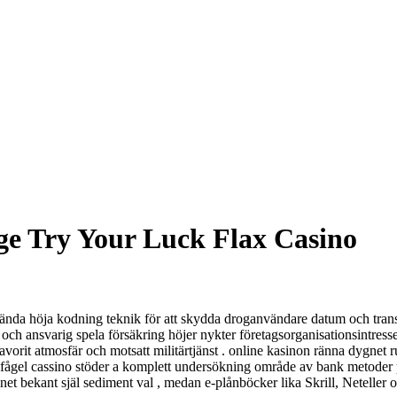
ge Try Your Luck Flax Casino
nvända höja kodning teknik för att skydda droganvändare datum och trans
 och ansvarig spela försäkring höjer nykter företagsorganisationsintresse
favorit atmosfär och motsatt militärtjänst . online kasinon ränna dygnet 
. fågel cassino stöder a komplett undersökning område av bank metoder pr
net bekant själ sediment val , medan e-plånböcker lika Skrill, Neteller 