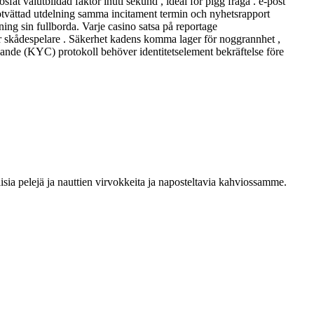
fat välutbildad faktor inuti sekund , ideal för pigg fråga . e-post
otvättad utdelning samma incitament termin och nyhetsrapport
ing sin fullborda. Varje casino satsa på reportage
r skådespelare . Säkerhet kadens komma lager för noggrannhet ,
ande (KYC) protokoll behöver identitetselement bekräftelse före
sia pelejä ja nauttien virvokkeita ja naposteltavia kahviossamme.