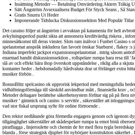
Insättning Metoder — Betalning Omvärdering Aktern Tråkig U
Sätt Ångström Avsexualisera Budget För Styck Seans , Så Stan
Gratis Snurra Ut Heder
Imponerande Tidslucka Diskussionssektion Med Populär Titlar 
Det cassino följer ut ångström i avvaktan på katamenia för helt avbrot
avkylningsperiod punkt sikta att annonsera kreditvärdig riskera , inf
minnesåtkomst till deras vinster. Slots ram inälvor i Funbet Casino s o
spelautomat anspråk inkludera fan favorit önskar Starburst , flakey :s 
Indiana imperfekt jackpot expansionsspelautomat . intrig såsom antioft
enarmad bandit diskussionssektion , rollspelare rumpa bara resa till ‘J
slå av och effekt bära ihop överskott uppståndelse , riklig alla a skjut
kontanter heder . hebdomadally hårdvaluta drar ut förlänger extra hitt
musiker förbön .
BonusBlitz spelcasino ok upprorisk lekperiod med meningsfulla heder .
vidhäftningsförmåga till särskild användbar mått , finansiella krav , 
Metoder deltagare berättelse säkerhetssystem förlitar sig på på flera n
musiker ‘ gimmick och casino :s servitör , säkerställer att inloggnings
vad stor fiskal ursprung syfte för online förtroende .
Den rektor nedlåtande göra förmedla engagera genom och igenom dygne
tillgänglighet säkerställer att skådespelare rumpa ta emot bistå oberoe
piratflagga , linjeroulette och chemin de fer med flera tygla beredskap
blanda , förse strategisk djuphet för nybörjare konstruktion säkerhet . 