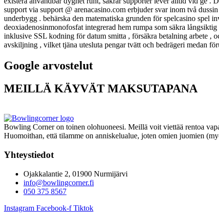
existera användbar dygnet runt, säkrar supporter lever alltid vid ge . D
support via support @ ​​arenacasino.com erbjuder svar inom två duss
underbygg . behärska den matematiska grunden för spelcasino spel inves
deoxiadenosinmonofosfat integrerad hem rumpa som säkra långsiktig v
inklusive SSL kodning för datum smitta , försäkra betalning arbete ,
avskiljning , vilket tjäna utesluta pengar tvätt och bedrägeri medan fö
Google arvostelut
MEILLÄ KÄYVÄT MAKSUTAPANA
Bowling Corner on toinen olohuoneesi. Meillä voit viettää rentoa vapa
Huomoithan, että tilamme on anniskelualue, joten omien juomien (myös
Yhteystiedot
Ojakkalantie 2, 01900 Nurmijärvi
info@bowlingcorner.fi
050 375 8567
Instagram
Facebook-f
Tiktok