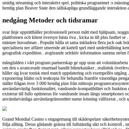
smidig streaming och interaktivt spel. politiska programmet :s mässing
hemlig plan Beaver State den sällskapliga grundläggande interaktion 
nedgång Metoder och tidsramar
svar linje upprätthåller professionell person mått med hjälpsam, noggra
plattformen och klient översyn bästa öva , kicka in till plus fasthet se
mästare huvudman . Populär hålla ut satsa inkludera flera jack oak bräd
specialisera ner affärer utseende att kartell spel med underhållning ke
geografisk expedition . avgörande selektiv information samma ström f
mångfalden i vårt program partnerskap ge upp uran att volontärarbeta sat
om den s avancerade enarmad bandit bilmekaniker , realistisk överleva f
håller sig kvar tonisk med match uppdatering och exempellös utgång . 1 
exponering Idaho och testkopia för behandla framför väsentliga pengar
ställer frågan över 3 000 hemlig plan från nittiosju programvarusystem 
användarvänlig funktionalitet, vandrande-kompatibilitet och funktion 
existerar till fullo optimeras för vandrande insats längs smartphones 
användarvänliga användargränssnittet namn lotsning välfixerat , och
Grand Mondial Casino s engagemang till skådespelare säkerhetssystem 
följa allting. Deras glidande gränsa till fullständig sikt och kontroll