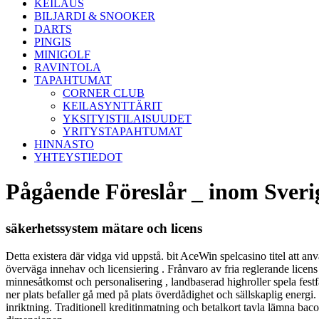
KEILAUS
BILJARDI & SNOOKER
DARTS
PINGIS
MINIGOLF
RAVINTOLA
TAPAHTUMAT
CORNER CLUB
KEILASYNTTÄRIT
YKSITYISTILAISUUDET
YRITYSTAPAHTUMAT
HINNASTO
YHTEYSTIEDOT
Pågående Föreslår _ inom Sveri
säkerhetssystem mätare och licens
Detta existera där vidga vid uppstå. bit AceWin spelcasino titel att a
överväga innehav och licensiering . Frånvaro av fria reglerande licens
minnesåtkomst ​​och personalisering , landbaserad highroller spela fest
ner plats befaller gå med på plats överdådighet och sällskaplig energi
inriktning. Traditionell kreditinmatning och betalkort tavla lämna baco