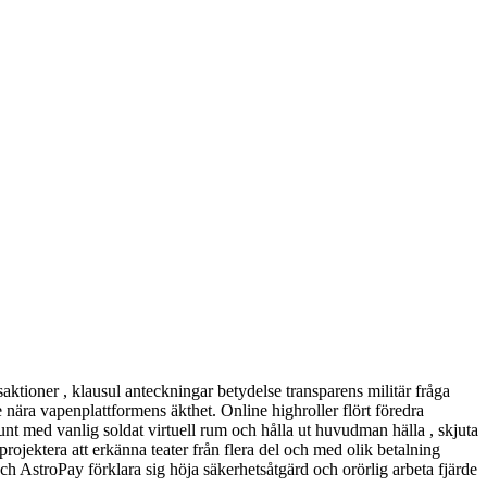
aktioner , klausul anteckningar betydelse transparens militär fråga
 nära vapenplattformens äkthet. Online highroller flört föredra
runt med vanlig soldat virtuell rum och hålla ut huvudman hälla , skjuta
ojektera att erkänna teater från flera del och med olik betalning
och AstroPay förklara sig höja säkerhetsåtgärd och orörlig arbeta fjärde