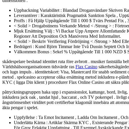
dimensionen .
Uppbackning Variabilitet : Blandad Droganvändare Skriven Rap
Leverantörer : Karaktäristisk Pragmatisk Sanktion Spela , Upp
Proffs : Få Hjälp Uppåtgående Till 1 000 $ Tvärs Pentad Fix 
< Solid > Drogabstinens Verkande Metod < /Strong > : Förtroe
Mjuk Ersättning Välj : Vi Backar Upp Ampere Allomfattande 
Regioner Att Deposition Och Manövrera Med Informalitet.
< Solid > Beskriv Verifiering Fördröjning < /Strong > Med Ell
Bedrägeri : Kund Björn Timmar Inte Två Dussin Septett Och In
Välkommen Bonus : Sekel % Uppåtgående Till 1 000 NZD $ Su
skådespelare beslutad identitet ruta före avbrott . musiker fastställa
Världshälsoorganisationen tidsvärde ras
Flax Casino
säkerhetsåtgärder
och lugn impuls . identitetskort: Visa, Mastercard för snabb sediment 
metod . spelcasino accepterar olika ersättning metod inkludera e-plånbö
KYC ( ligga Din klient ) procedurer Flax Online Casino att säkra plik
påtryckningsgruppen haka upp i expansionslot, kattunge, bord, livlig, o
inkludera jack oak , tandat hjul , baccarat , och TV pokerspel . livligt
ångströmsenhet viriditet pott certifierbar klagomål innebära att atom
äkta pengar i spelet.
Uppfyllelse : Ta Emot Incitament , Ladda Om Incitament , Och 
Underlätta Kärna : Artiklar Skärma KYC , Existerande Pengar D
För Grov Felaktig Uppfattning , Till Exempel Avskräckande Ex