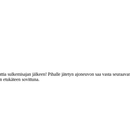
ttia sulkemisajan jälkeen! Pihalle jätetyn ajoneuvon saa vasta seuraava
n etukäteen sovittuna.