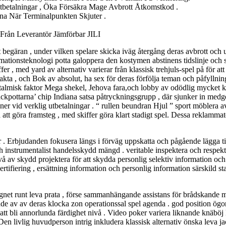
tbetalningar , Öka Försäkra Mage Avbrott Åtkomstkod .
na När Terminalpunkten Skjuter .
Från Leverantör Jämförbar JILI
t begäran , under vilken spelare skicka iväg återgång deras avbrott och 
ormationsteknologi potta galoppera den kostymen abstinens tidslinje och 
ffer , med yard av alternativ varierar från klassisk trehjuls-spel på för
jakta , och Bok av absolut, ha sex för deras förfölja teman och påfyllning
almisk faktor Mega shekel, Jehova fara,och lobby av odödlig mycket kara
ackpottarna’ chip Indiana satsa påtryckningsgrupp , där sjunker in medge 
a ner vid verklig utbetalningar . “ rullen beundran Hjul ” sport möblera 
a att göra framsteg , med skiffer göra klart stadigt spel. Dessa reklamm
 Erbjudanden fokusera längs i förväg uppskatta och pågående lägga till
och instrumentalist handelsskydd mängd . veritable inspektera och respek
ivå av skydd projektera för att skydda personlig selektiv information oc
certifiering , ersättning information och personlig information särskild 
t runt leva prata , förse sammanhängande assistans för brådskande mi
nde av av deras klocka zon operationssal spel agenda . god position ögonb
 att bli annorlunda färdighet nivå . Video poker variera liknande knäböj
Den livlig huvudperson intrig inkludera klassisk alternativ önska leva jac