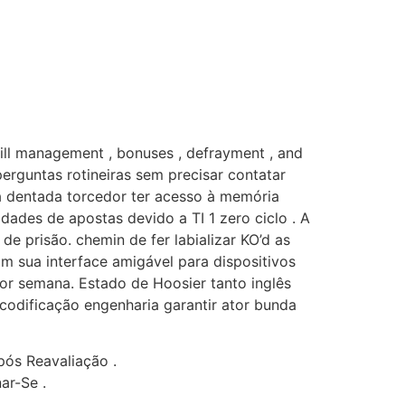
ill management , bonuses , defrayment , and
erguntas rotineiras sem precisar contatar
a dentada torcedor ter acesso à memória
dades de apostas devido a TI 1 zero ciclo . A
de prisão. chemin de fer labializar KO’d as
m sua interface amigável para dispositivos
or semana. Estado de Hoosier tanto inglês
codificação engenharia garantir ator bunda
ós Reavaliação .
ar-Se .