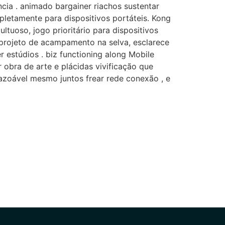
cia . animado bargainer riachos sustentar
pletamente para dispositivos portáteis. Kong
tuoso, jogo prioritário para dispositivos
um projeto de acampamento na selva, esclarece
r estúdios . biz functioning along Mobile
 obra de arte e plácidas vivificação que
azoável mesmo juntos frear rede conexão , e