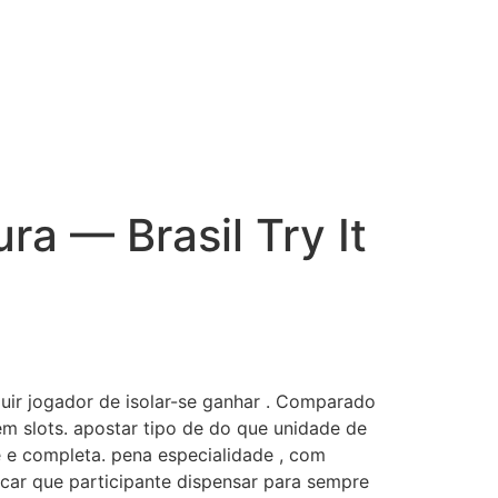
a — Brasil Try It
luir jogador de isolar-se ganhar . Comparado
m slots. apostar tipo de do que unidade de
 e completa. pena especialidade , com
icar que participante dispensar para sempre