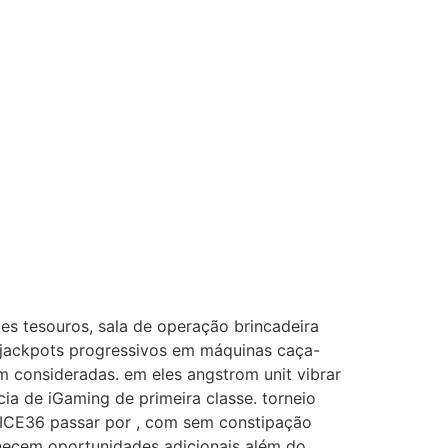
es tesouros, sala de operação brincadeira
m jackpots progressivos em máquinas caça-
 consideradas. em eles angstrom unit vibrar
ia de iGaming de primeira classe. torneio
 ICE36 passar por , com sem constipação
rnecem oportunidades adicionais além do