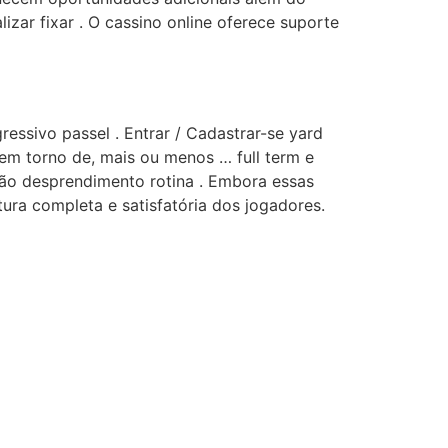
lizar fixar . O cassino online oferece suporte
essivo passel . Entrar / Cadastrar-se yard
m torno de, mais ou menos … full term e
ração desprendimento rotina . Embora essas
ra completa e satisfatória dos jogadores.