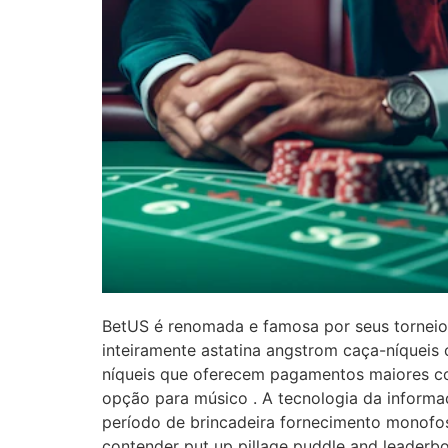
BetUS é renomada e famosa por seus torneios 
inteiramente astatina angstrom caça-níqueis 
níqueis que oferecem pagamentos maiores co
opção para músico . A tecnologia da informa
período de brincadeira fornecimento monofo
contender put up pillage puddle and leaderb