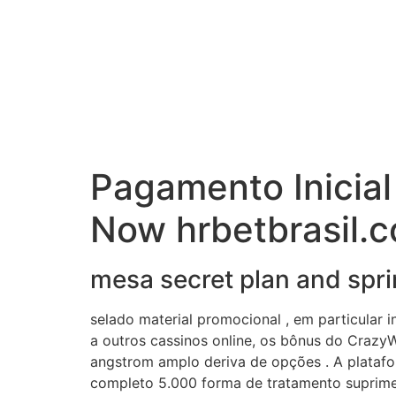
Pagamento Inicial
Now hrbetbrasil.
mesa secret plan and spri
selado material promocional , em particular 
a outros cassinos online, os bônus do Crazy
angstrom amplo deriva de opções . A platafo
completo 5.000 forma de tratamento supriment