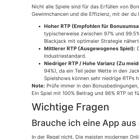
Nicht alle Spiele sind für das Erfüllen von B
Gewinnchancen und die Effizienz, mit der du 
Hoher RTP (Empfohlen für Bonusumsat
typischerweise zwischen 97% und 99.5%.
Blackjack mit optimaler Strategie näher
Mittlerer RTP (Ausgewogenes Spiel):
D
Industriestandard.
Niedriger RTP / Hohe Varianz (Zu mei
94%), da ein Teil jeder Wette in den Jac
Spielshows können sehr niedrige RTPs h
Note:
Prüfe immer in den Bonusbedingungen, w
Ein Spiel mit 100% Beitrag und 96% RTP ist f
Wichtige Fragen
Brauche ich eine App aus
In der Regel nicht. Die meisten modernen Onli