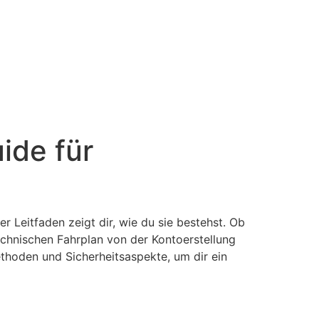
ide für
r Leitfaden zeigt dir, wie du sie bestehst. Ob
 technischen Fahrplan von der Kontoerstellung
hoden und Sicherheitsaspekte, um dir ein