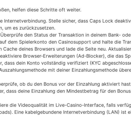
ßen, helfen diese Schritte oft weiter.
 Internetverbindung. Stelle sicher, dass Caps Lock deaktiv
n, um es zurückzusetzen.
Überprüfe den Status der Transaktion in deinem Bank- oder
 auf dem Spielerkonto den Casinosupport und halte die Tran
 Cache deines Browsers und lade die Seite neu. Aktualisie
aktiviere Browser-Erweiterungen (Ad-Blocker), die das Spi
er, dass dein Konto vollständig verifiziert (KYC abgeschlo
te Auszahlungsmethode mit deiner Einzahlungsmethode über
rprüfe, ob du den Bonus vor der Einzahlung aktiviert hast
her, dass deine Einzahlung den Mindestbetrag für den Bonu
ere die Videoqualität im Live-Casino-Interface, falls verfü
ds). Eine kabelgebundene Internetverbindung (LAN) ist 