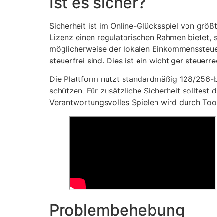
Ist es sicher?
Sicherheit ist im Online-Glücksspiel von grö
Lizenz einen regulatorischen Rahmen bietet,
möglicherweise der lokalen Einkommenssteuer
steuerfrei sind. Dies ist ein wichtiger steuerre
Die Plattform nutzt standardmäßig 128/256-b
schützen. Für zusätzliche Sicherheit solltest d
Verantwortungsvolles Spielen wird durch Tools
Problembehebung