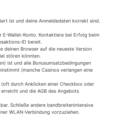
iert ist und deine Anmeldedaten korrekt sind.
 E-Wallet-Konto. Kontaktiere bei Erfolg beim
saktions-ID bereit.
re deinen Browser auf die neueste Version
el stören könnten.
ssen) ist und alle Bonusumsatzbedingungen
einstimmt (manche Casinos verlangen eine
 (oft durch Anklicken einer Checkbox oder
s erreicht und die AGB des Angebots
gbar. Schließe andere bandbreitenintensive
einer WLAN-Verbindung vorzuziehen.