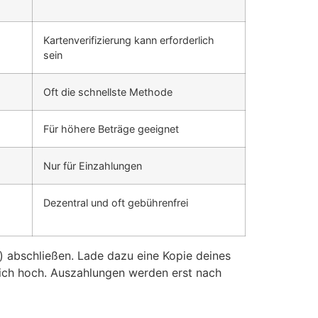
Kartenverifizierung kann erforderlich
sein
Oft die schnellste Methode
Für höhere Beträge geeignet
Nur für Einzahlungen
Dezentral und oft gebührenfrei
 abschließen. Lade dazu eine Kopie deines
ich hoch. Auszahlungen werden erst nach