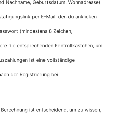
- und Nachname, Geburtsdatum, Wohnadresse).
ätigungslink per E-Mail, den du anklicken
asswort (mindestens 8 Zeichen,
ere die entsprechenden Kontrollkästchen, um
uszahlungen ist eine vollständige
nach der Registrierung bei
Berechnung ist entscheidend, um zu wissen,