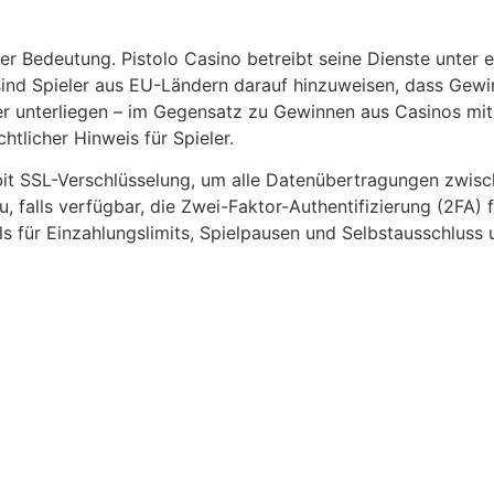
ßter Bedeutung. Pistolo Casino betreibt seine Dienste unte
 sind Spieler aus EU-Ländern darauf hinzuweisen, dass Gew
 unterliegen – im Gegensatz zu Gewinnen aus Casinos mit
chtlicher Hinweis für Spieler.
it SSL-Verschlüsselung, um alle Datenübertragungen zwis
u, falls verfügbar, die Zwei-Faktor-Authentifizierung (2FA) 
 für Einzahlungslimits, Spielpausen und Selbstausschluss u