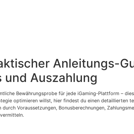
raktischer Anleitungs-Gu
s und Auszahlung
entliche Bewährungsprobe für jede iGaming-Plattform – diese
tegie optimieren willst, hier findest du einen detaillierten
en durch Voraussetzungen, Bonusberechnungen, Zahlungsmet
vermitteln.