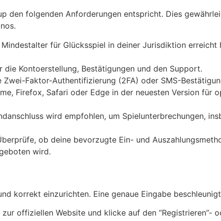
etup den folgenden Anforderungen entspricht. Dies gewährlei
inos.
indestalter für Glücksspiel in deiner Jurisdiktion erreicht 
ür die Kontoerstellung, Bestätigungen und den Support.
 Zwei-Faktor-Authentifizierung (2FA) oder SMS-Bestätigung
, Firefox, Safari oder Edge in der neuesten Version für o
ndanschluss wird empfohlen, um Spielunterbrechungen, ins
berprüfe, ob deine bevorzugte Ein- und Auszahlungsmethode
geboten wird.
und korrekt einzurichten. Eine genaue Eingabe beschleunigt
zur offiziellen Website und klicke auf den “Registrieren”- o