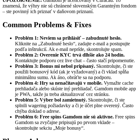
UPOZORNENIE:
Gamdom je licencovaný v Curacau. To
znamená, že výhry nie sú chránené slovenským Garantným fondom
– ste povinný ich priznať v daňovom priznaní.
Common Problems & Fixes
Problém 1: Neviem sa prihlásiť – zabudnuté heslo.
Kliknite na „Zabudnuté heslo“, zadajte e‑mail a postupujte
podľa inštrukcií. Ak e‑mail nepríde, skontrolujte spam.
Problém 2: Overenie KYC trvá dlhšie ako 24 hodín.
Kontaktujte podporu cez live chat – často stačí pripomenutie.
Problém 3: Bonus mi nebol pripísaný.
Skontrolujte, či ste
použili bonusový kód (ak je vyžadovaný) a či vklad spĺňa
minimálnu sumu. Ak áno, obráťte sa na podporu.
Problém 4: Hry sa nenačítavajú v mobile.
Vymažte cache
prehliadača alebo skúste iný prehliadač. Gamdom mobile app
je PWA, takže ju treba aktualizovať cez stránku.
Problém 5: Výber bol zamietnutý.
Skontrolujte, či ste
splnili wagering požiadavky a či je účet plne overený. Často
chýba doklad o adrese.
Problém 6: Free spins Gamdom nie sú aktívne.
Free spins
Gamdom sa zvyčajne pripisujú po prvom vklade –
skontrolujte sekciu „Moje bonusy“.