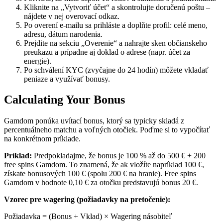
Kliknite na „Vytvoriť účet“ a skontrolujte doručenú poštu –
nájdete v nej overovací odkaz.
Po overení e‑mailu sa prihláste a doplňte profil: celé meno,
adresu, dátum narodenia.
Prejdite na sekciu „Overenie“ a nahrajte sken občianskeho
preukazu a prípadne aj doklad o adrese (napr. účet za
energie).
Po schválení KYC (zvyčajne do 24 hodín) môžete vkladať
peniaze a využívať bonusy.
Calculating Your Bonus
Gamdom ponúka uvítací bonus, ktorý sa typicky skladá z
percentuálneho matchu a voľných otočiek. Poďme si to vypočítať
na konkrétnom príklade.
Príklad:
Predpokladajme, že bonus je 100 % až do 500 € + 200
free spins Gamdom. To znamená, že ak vložíte napríklad 100 €,
získate bonusových 100 € (spolu 200 € na hranie). Free spins
Gamdom v hodnote 0,10 € za otočku predstavujú bonus 20 €.
Vzorec pre wagering (požiadavky na pretočenie):
Požiadavka = (Bonus + Vklad) × Wagering násobiteľ