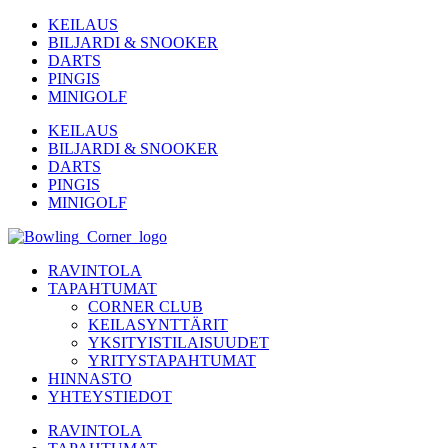
Skip
KEILAUS
to
BILJARDI & SNOOKER
content
DARTS
PINGIS
MINIGOLF
KEILAUS
BILJARDI & SNOOKER
DARTS
PINGIS
MINIGOLF
RAVINTOLA
TAPAHTUMAT
CORNER CLUB
KEILASYNTTÄRIT
YKSITYISTILAISUUDET
YRITYSTAPAHTUMAT
HINNASTO
YHTEYSTIEDOT
RAVINTOLA