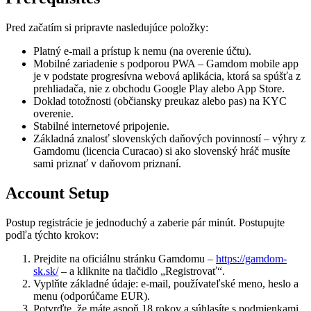
Pred začatím si pripravte nasledujúce položky:
Platný e‑mail a prístup k nemu (na overenie účtu).
Mobilné zariadenie s podporou PWA – Gamdom mobile app
je v podstate progresívna webová aplikácia, ktorá sa spúšťa z
prehliadača, nie z obchodu Google Play alebo App Store.
Doklad totožnosti (občiansky preukaz alebo pas) na KYC
overenie.
Stabilné internetové pripojenie.
Základná znalosť slovenských daňových povinností – výhry z
Gamdomu (licencia Curacao) si ako slovenský hráč musíte
sami priznať v daňovom priznaní.
Account Setup
Postup registrácie je jednoduchý a zaberie pár minút. Postupujte
podľa týchto krokov:
Prejdite na oficiálnu stránku Gamdomu –
https://gamdom-
sk.sk/
– a kliknite na tlačidlo „Registrovať“.
Vyplňte základné údaje: e‑mail, používateľské meno, heslo a
menu (odporúčame EUR).
Potvrďte, že máte aspoň 18 rokov a súhlasíte s podmienkami.