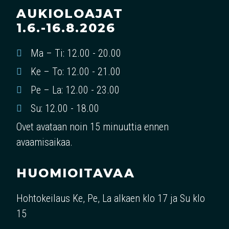
AUKIOLOAJAT
1.6.-16.8.2026
Ma – Ti: 12.00 - 20.00
Ke – To: 12.00 - 21.00
Pe – La: 12.00 - 23.00
Su: 12.00 - 18.00
Ovet avataan noin 15 minuuttia ennen
avaamisaikaa.
HUOMIOITAVAA
Hohtokeilaus Ke, Pe, La alkaen klo 17 ja Su klo
15