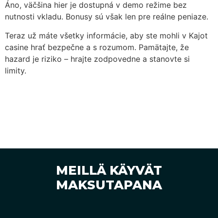
Áno, väčšina hier je dostupná v demo režime bez
nutnosti vkladu. Bonusy sú však len pre reálne peniaze.
Teraz už máte všetky informácie, aby ste mohli v Kajot
casine hrať bezpečne a s rozumom. Pamätajte, že
hazard je riziko – hrajte zodpovedne a stanovte si
limity.
GOOGLE ARVOSTELUT
MEILLÄ KÄYVÄT
MAKSUTAPANA