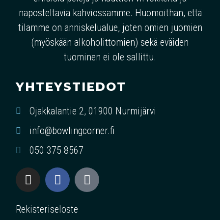
naposteltavia kahviossamme. Huomoithan, että
tilamme on anniskelualue, joten omien juomien
(myöskään alkoholittomien) sekä eväiden
tuominen ei ole sallittu.
YHTEYSTIEDOT
Ojakkalantie 2, 01900 Nurmijärvi
info@bowlingcorner.fi
050 375 8567
Rekisteriseloste