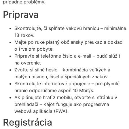
prípadné problémy.
Príprava
Skontrolujte, či spĺňate vekovú hranicu – minimálne
18 rokov.
Majte po ruke platný občiansky preukaz a doklad
o trvalom pobyte.
Pripravte si telefónne číslo a e‑mail – budú slúžiť
na overenie.
Zvoľte si silné heslo – kombinácia veľkých a
malých písmen, čísel a špeciálnych znakov.
Skontrolujte internetové pripojenie – pre plynulé
hranie odporúčame aspoň 10 Mbit/s.
Ak plánujete hrať z mobilu, otvorte si stránku v
prehliadači – Kajot funguje ako progresívna
webová aplikácia (PWA).
Registrácia