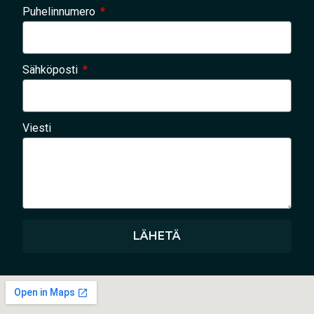
Puhelinnumero
Sähköposti
Viesti
LÄHETÄ