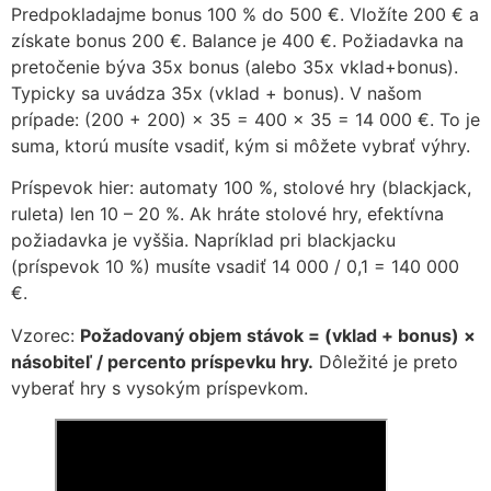
Predpokladajme bonus 100 % do 500 €. Vložíte 200 € a
získate bonus 200 €. Balance je 400 €. Požiadavka na
pretočenie býva 35x bonus (alebo 35x vklad+bonus).
Typicky sa uvádza 35x (vklad + bonus). V našom
prípade: (200 + 200) × 35 = 400 × 35 = 14 000 €. To je
suma, ktorú musíte vsadiť, kým si môžete vybrať výhry.
Príspevok hier: automaty 100 %, stolové hry (blackjack,
ruleta) len 10 – 20 %. Ak hráte stolové hry, efektívna
požiadavka je vyššia. Napríklad pri blackjacku
(príspevok 10 %) musíte vsadiť 14 000 / 0,1 = 140 000
€.
Vzorec:
Požadovaný objem stávok = (vklad + bonus) ×
násobiteľ / percento príspevku hry.
Dôležité je preto
vyberať hry s vysokým príspevkom.