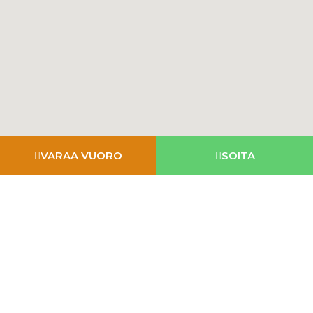
VARAA VUORO
SOITA