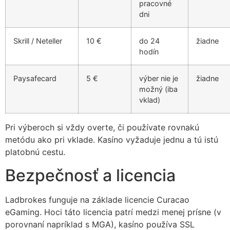
pracovné
dni
Skrill / Neteller
10 €
do 24
žiadne
hodín
Paysafecard
5 €
výber nie je
žiadne
možný (iba
vklad)
Pri výberoch si vždy overte, či používate rovnakú
metódu ako pri vklade. Kasíno vyžaduje jednu a tú istú
platobnú cestu.
Bezpečnosť a licencia
Ladbrokes funguje na základe licencie Curacao
eGaming. Hoci táto licencia patrí medzi menej prísne (v
porovnaní napríklad s MGA), kasíno používa SSL