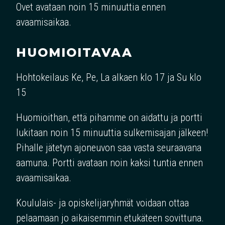
Ovet avataan noin 15 minuuttia ennen
avaamisaikaa.
HUOMIOITAVAA
Hohtokeilaus Ke, Pe, La alkaen klo 17 ja Su klo
15
Huomioithan, että pihamme on aidattu ja portti
lukitaan noin 15 minuuttia sulkemisajan jälkeen!
Pihalle jätetyn ajoneuvon saa vasta seuraavana
aamuna. Portti avataan noin kaksi tuntia ennen
avaamisaikaa.
Koululais- ja opiskelijaryhmät voidaan ottaa
pelaamaan jo aikaisemmin etukäteen sovittuna.