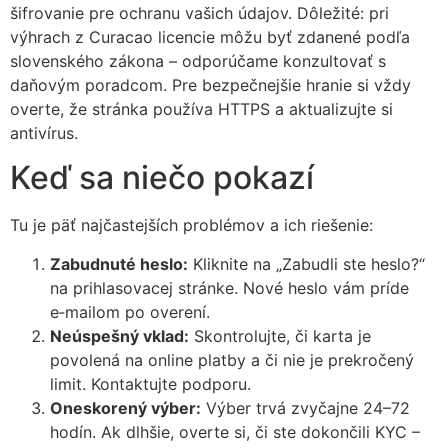
šifrovanie pre ochranu vašich údajov. Dôležité: pri
výhrach z Curacao licencie môžu byť zdanené podľa
slovenského zákona – odporúčame konzultovať s
daňovým poradcom. Pre bezpečnejšie hranie si vždy
overte, že stránka používa HTTPS a aktualizujte si
antivírus.
Keď sa niečo pokazí
Tu je päť najčastejších problémov a ich riešenie:
Zabudnuté heslo:
Kliknite na „Zabudli ste heslo?“
na prihlasovacej stránke. Nové heslo vám príde
e‑mailom po overení.
Neúspešný vklad:
Skontrolujte, či karta je
povolená na online platby a či nie je prekročený
limit. Kontaktujte podporu.
Oneskorený výber:
Výber trvá zvyčajne 24–72
hodín. Ak dlhšie, overte si, či ste dokončili KYC –