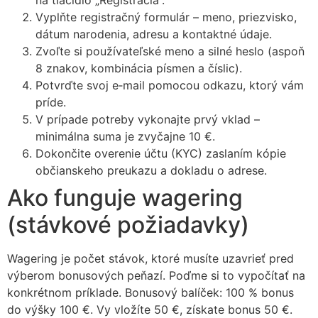
na tlačidlo „Registrácia“.
Vyplňte registračný formulár – meno, priezvisko,
dátum narodenia, adresu a kontaktné údaje.
Zvoľte si používateľské meno a silné heslo (aspoň
8 znakov, kombinácia písmen a číslic).
Potvrďte svoj e‑mail pomocou odkazu, ktorý vám
príde.
V prípade potreby vykonajte prvý vklad –
minimálna suma je zvyčajne 10 €.
Dokončite overenie účtu (KYC) zaslaním kópie
občianskeho preukazu a dokladu o adrese.
Ako funguje wagering
(stávkové požiadavky)
Wagering je počet stávok, ktoré musíte uzavrieť pred
výberom bonusových peňazí. Poďme si to vypočítať na
konkrétnom príklade. Bonusový balíček: 100 % bonus
do výšky 100 €. Vy vložíte 50 €, získate bonus 50 €.