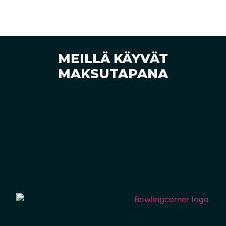
MEILLÄ KÄYVÄT
MAKSUTAPANA