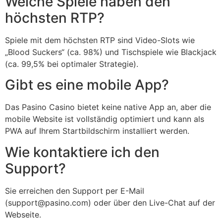
Welche Spiele haben den
höchsten RTP?
Spiele mit dem höchsten RTP sind Video-Slots wie
„Blood Suckers“ (ca. 98%) und Tischspiele wie Blackjack
(ca. 99,5% bei optimaler Strategie).
Gibt es eine mobile App?
Das Pasino Casino bietet keine native App an, aber die
mobile Website ist vollständig optimiert und kann als
PWA auf Ihrem Startbildschirm installiert werden.
Wie kontaktiere ich den
Support?
Sie erreichen den Support per E-Mail
(support@pasino.com) oder über den Live-Chat auf der
Webseite.