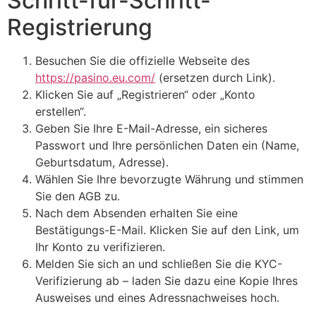
Schritt-für-Schritt-
Registrierung
Besuchen Sie die offizielle Webseite des
https://pasino.eu.com/
(ersetzen durch Link).
Klicken Sie auf „Registrieren“ oder „Konto
erstellen“.
Geben Sie Ihre E-Mail-Adresse, ein sicheres
Passwort und Ihre persönlichen Daten ein (Name,
Geburtsdatum, Adresse).
Wählen Sie Ihre bevorzugte Währung und stimmen
Sie den AGB zu.
Nach dem Absenden erhalten Sie eine
Bestätigungs-E-Mail. Klicken Sie auf den Link, um
Ihr Konto zu verifizieren.
Melden Sie sich an und schließen Sie die KYC-
Verifizierung ab – laden Sie dazu eine Kopie Ihres
Ausweises und eines Adressnachweises hoch.