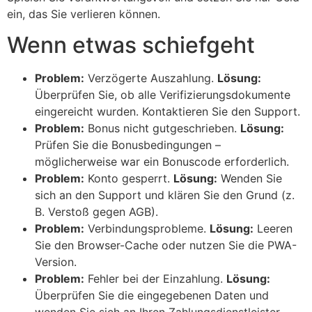
ein, das Sie verlieren können.
Wenn etwas schiefgeht
Problem:
Verzögerte Auszahlung.
Lösung:
Überprüfen Sie, ob alle Verifizierungsdokumente
eingereicht wurden. Kontaktieren Sie den Support.
Problem:
Bonus nicht gutgeschrieben.
Lösung:
Prüfen Sie die Bonusbedingungen –
möglicherweise war ein Bonuscode erforderlich.
Problem:
Konto gesperrt.
Lösung:
Wenden Sie
sich an den Support und klären Sie den Grund (z.
B. Verstoß gegen AGB).
Problem:
Verbindungsprobleme.
Lösung:
Leeren
Sie den Browser-Cache oder nutzen Sie die PWA-
Version.
Problem:
Fehler bei der Einzahlung.
Lösung:
Überprüfen Sie die eingegebenen Daten und
wenden Sie sich an Ihren Zahlungsdienstleister.