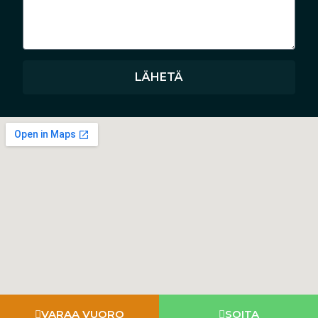
LÄHETÄ
VARAA VUORO
SOITA