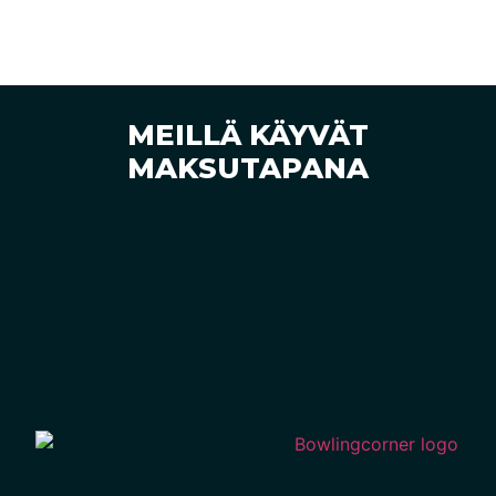
MEILLÄ KÄYVÄT
MAKSUTAPANA