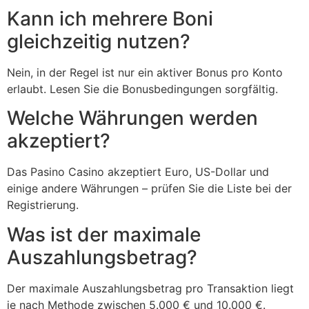
Kann ich mehrere Boni
gleichzeitig nutzen?
Nein, in der Regel ist nur ein aktiver Bonus pro Konto
erlaubt. Lesen Sie die Bonusbedingungen sorgfältig.
Welche Währungen werden
akzeptiert?
Das Pasino Casino akzeptiert Euro, US-Dollar und
einige andere Währungen – prüfen Sie die Liste bei der
Registrierung.
Was ist der maximale
Auszahlungsbetrag?
Der maximale Auszahlungsbetrag pro Transaktion liegt
je nach Methode zwischen 5.000 € und 10.000 €.