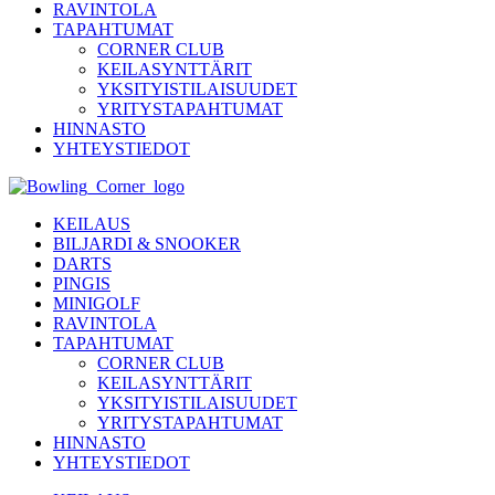
RAVINTOLA
TAPAHTUMAT
CORNER CLUB
KEILASYNTTÄRIT
YKSITYISTILAISUUDET
YRITYSTAPAHTUMAT
HINNASTO
YHTEYSTIEDOT
KEILAUS
BILJARDI & SNOOKER
DARTS
PINGIS
MINIGOLF
RAVINTOLA
TAPAHTUMAT
CORNER CLUB
KEILASYNTTÄRIT
YKSITYISTILAISUUDET
YRITYSTAPAHTUMAT
HINNASTO
YHTEYSTIEDOT