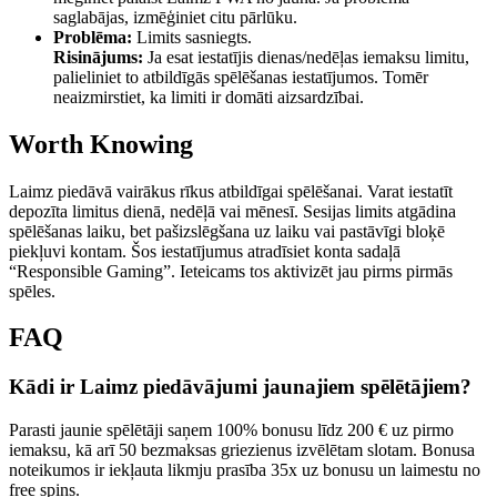
saglabājas, izmēģiniet citu pārlūku.
Problēma:
Limits sasniegts.
Risinājums:
Ja esat iestatījis dienas/nedēļas iemaksu limitu,
palieliniet to atbildīgās spēlēšanas iestatījumos. Tomēr
neaizmirstiet, ka limiti ir domāti aizsardzībai.
Worth Knowing
Laimz piedāvā vairākus rīkus atbildīgai spēlēšanai. Varat iestatīt
depozīta limitus dienā, nedēļā vai mēnesī. Sesijas limits atgādina
spēlēšanas laiku, bet pašizslēgšana uz laiku vai pastāvīgi bloķē
piekļuvi kontam. Šos iestatījumus atradīsiet konta sadaļā
“Responsible Gaming”. Ieteicams tos aktivizēt jau pirms pirmās
spēles.
FAQ
Kādi ir Laimz piedāvājumi jaunajiem spēlētājiem?
Parasti jaunie spēlētāji saņem 100% bonusu līdz 200 € uz pirmo
iemaksu, kā arī 50 bezmaksas griezienus izvēlētam slotam. Bonusa
noteikumos ir iekļauta likmju prasība 35x uz bonusu un laimestu no
free spins.