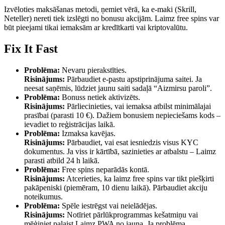
Izvēloties maksāšanas metodi, ņemiet vērā, ka e-maki (Skrill,
Neteller) nereti tiek izslēgti no bonusu akcijām. Laimz free spins var
būt pieejami tikai iemaksām ar kredītkarti vai kriptovalūtu.
Fix It Fast
Problēma:
Nevaru pierakstīties.
Risinājums:
Pārbaudiet e-pastu apstiprinājuma saitei. Ja
neesat saņēmis, lūdziet jaunu saiti sadaļā “Aizmirsu paroli”.
Problēma:
Bonuss netiek aktivizēts.
Risinājums:
Pārliecinieties, vai iemaksa atbilst minimālajai
prasībai (parasti 10 €). Dažiem bonusiem nepieciešams kods –
ievadiet to reģistrācijas laikā.
Problēma:
Izmaksa kavējas.
Risinājums:
Pārbaudiet, vai esat iesniedzis visus KYC
dokumentus. Ja viss ir kārtībā, sazinieties ar atbalstu – Laimz
parasti atbild 24 h laikā.
Problēma:
Free spins neparādās kontā.
Risinājums:
Atcerieties, ka laimz free spins var tikt piešķirti
pakāpeniski (piemēram, 10 dienu laikā). Pārbaudiet akciju
noteikumus.
Problēma:
Spēle iestrēgst vai neielādējas.
Risinājums:
Notīriet pārlūkprogrammas kešatmiņu vai
mēģiniet palaist Laimz PWA no jauna. Ja problēma