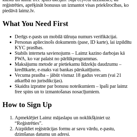
reģistrēties, aprēķināt bonusus un izmantot visas priekšrocības, ko
piedāvā laimz.lv.
What You Need First
Derīgs e-pasts un mobilā tālruņa numurs verifikācijai.
Personas apliecinošs dokuments (pase, ID karte), lai izpildītu
KYC prasības.
Stabils interneta savienojums – Laimz kazino darbojas kā
PWA, ko var palaist no pārlūkprogrammas.
Maksājumu metode ar pietiekamu līdzekļu daudzumu –
kredītkarte, e-maks vai bankas pārskaitījums.
Vecuma prasība – jābūt vismaz 18 gadus vecam (vai 21
atkarībā no jurisdikcijas).
Skaidra izpratne par bonusu noteikumiem – īpaši par laimz
free spins un to izmantošanas nosacījumiem.
How to Sign Up
Apmeklējiet Laimz mājaslapu un noklikšķiniet uz
“Reģistrēties”.
Aizpildiet reģistrācijas formu ar savu vārdu, e-pastu,
dzimšanas datumu un adresi.