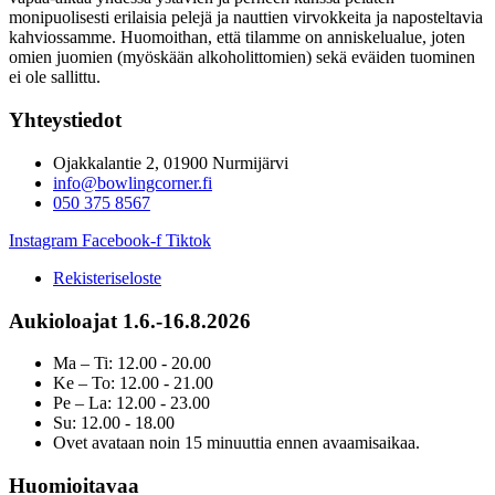
monipuolisesti erilaisia pelejä ja nauttien virvokkeita ja naposteltavia
kahviossamme. Huomoithan, että tilamme on anniskelualue, joten
omien juomien (myöskään alkoholittomien) sekä eväiden tuominen
ei ole sallittu.
Yhteystiedot
Ojakkalantie 2, 01900 Nurmijärvi
info@bowlingcorner.fi
050 375 8567
Instagram
Facebook-f
Tiktok
Rekisteriseloste
Aukioloajat 1.6.-16.8.2026
Ma – Ti: 12.00 - 20.00
Ke – To: 12.00 - 21.00
Pe – La: 12.00 - 23.00
Su: 12.00 - 18.00
Ovet avataan noin 15 minuuttia ennen avaamisaikaa.
Huomioitavaa