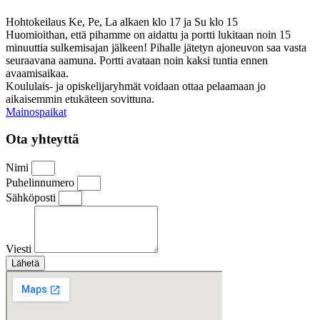
Hohtokeilaus Ke, Pe, La alkaen klo 17 ja Su klo 15
Huomioithan, että pihamme on aidattu ja portti lukitaan noin 15
minuuttia sulkemisajan jälkeen! Pihalle jätetyn ajoneuvon saa vasta
seuraavana aamuna. Portti avataan noin kaksi tuntia ennen
avaamisaikaa.
Koululais- ja opiskelijaryhmät voidaan ottaa pelaamaan jo
aikaisemmin etukäteen sovittuna.
Mainospaikat
Ota yhteyttä
Nimi
Puhelinnumero
Sähköposti
Viesti
Lähetä