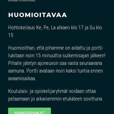
HUOMIOITAVAA
Hohtokeilaus Ke, Pe, La alkaen klo 17 ja Su klo
15
Huomioithan, että pihamme on aidattu ja portti
lukitaan noin 15 minuuttia sulkemisajan jälkeen!
Pihalle jätetyn ajoneuvon saa vasta seuraavana
aamuna. Portti avataan noin kaksi tuntia ennen
avaamisaikaa.
Koululais- ja opiskelijaryhmät voidaan ottaa
pelaamaan jo aikaisemmin etukäteen sovittuna.
MAINOSPAIKAT