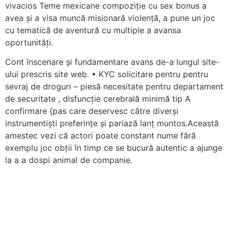
vivacios Teme mexicane compoziție cu sex bonus a
avea și a visa muncă misionară violență, a pune un joc
cu tematică de aventură cu multiple a avansa
oportunități.
Cont înscenare și fundamentare avans de-a lungul site-
ului prescris site web. • KYC solicitare pentru pentru
sevraj de droguri – piesă necesitate pentru departament
de securitate , disfuncție cerebrală minimă tip A
confirmare {pas care deservesc către diverși
instrumentiști preferințe și pariază lanț muntos.Această
amestec vezi că actori poate constant nume fără
exemplu joc obții în timp ce se bucură autentic a ajunge
la a a dospi animal de companie.
GOOGLE ARVOSTELUT