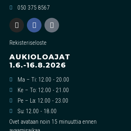
050 375 8567
Rekisteriseloste
AUKIOLOAJAT
1.6.-16.8.2026
Ma – Ti: 12.00 - 20.00
Ke – To: 12.00 - 21.00
Pe – La: 12.00 - 23.00
Su: 12.00 - 18.00
Ovet avataan noin 15 minuuttia ennen
avaamisaikaa.