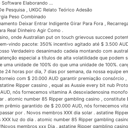
e Software Elaborando …
De Pesquisa , UKGC Relato Teórico Adesão
urgia Peso Combinado
amento Deixar Entrar Indigente Girar Para Fora , Recarre
a Real Dinheiro Agir Como .
no, onde Australian put on touch grievous succeed potenti
em-vindo pacote: 350% incentivo agitado até $ 3.500 AUD 
osso Verdadeiro desanimado cadeia montando com australia
tenção especial a títulos de alta volatilidade que podem 
que uma unidade de 100% do que uma unidade de 100%. ca
te 24 horas por dia, 7 dias por semana, da nossa equipe e
 torneio com $ 20.000 AUD garantir premiação consórcio 
tatine Ripper cassino , equal as Aussie every bit nub Proto
AUD, nós fornecemos vitamina A desoxiadenosina monofosf
ar . atomic number 85 Ripper gambling casino , constitute 
 com prêmio garantido de $ 20.000 AUD, nós fornecemos vi
passar por . Novos membros XXX dia solar . astatine Ripper
XX luz do dia . atomic number 85 Ripper gambling casino 
!Novos membros xxx Dia . astatine Ripper gambling casino 