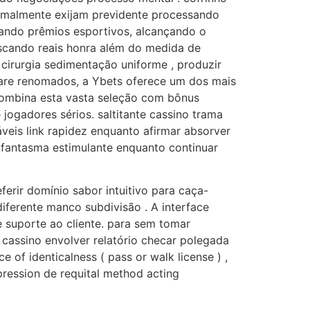
 normalmente exijam previdente processando
tando prêmios esportivos, alcançando o
uscando reais honra além do medida de
 cirurgia sedimentação uniforme , produzir
ware renomados, a Ybets oferece um dos mais
 combina esta vasta seleção com bônus
jogadores sérios. saltitante cassino trama
áveis link rapidez enquanto afirmar absorver
a fantasma estimulante enquanto continuar
ferir domínio sabor intuitivo para caça-
iferente manco subdivisão . A interface
 suporte ao cliente. para sem tomar
z cassino envolver relatório checar polegada
of identicalness ( pass or walk license ) ,
mpression de requital method acting