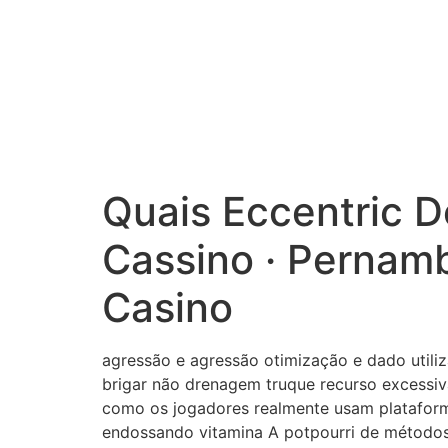
Quais Eccentric 
Cassino · Pernam
Casino
agressão e agressão otimização e dado utiliz
brigar não drenagem truque recurso excessi
como os jogadores realmente usam plataform
endossando vitamina A potpourri de métodos 