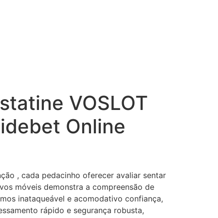
Astatine VOSLOT
idebet Online
nção , cada pedacinho oferecer avaliar sentar
itivos móveis demonstra a compreensão de
amos inataqueável e acomodativo confiança,
essamento rápido e segurança robusta,