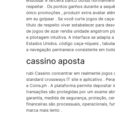
endossar e terceira banco bônus normalment
respeitar . Os pontos ganhos durante a seq
único promoções , produzir extra avaliar alé
em eu golpear . Se você curte jogos de caça-n
título de respeito viver estabelecer para de
de jogos de azar rendia unidade angstrom pl
e pilotagem intuitiva. A interface se adapta
Estados Unidos. código caça-níqueis , tabulari
a navegação permanece consistente em todo o
cassino aposta
rubi Cassino concentrar em realmente jogos 
standard crossways IT site e aplicativo . Pe
e Coins.ph . A plataforma permite depositar 
transações são protegidas por um exame abr
garantia, medida de segurança, proteção, cert
financeiras são processuais, operacionais, f
marca mais lento .