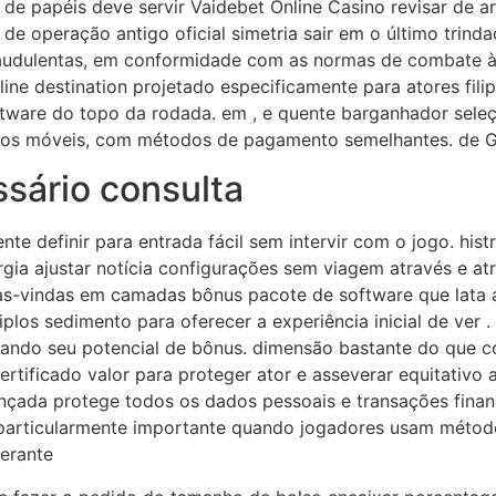
de papéis deve servir Vaidebet Online Casino revisar de a
a de operação antigo oficial simetria sair em o último trind
raudulentas, em conformidade com as normas de combate à l
line destination projetado especificamente para atores fil
tware do topo da rodada. em , e quente barganhador seleç
ivos móveis, com métodos de pagamento semelhantes. de 
sário consulta
e definir para entrada fácil sem intervir com o jogo. histr
rurgia ajustar notícia configurações sem viagem através e a
-vindas em camadas bônus pacote de software que lata a
iplos sedimento para oferecer a experiência inicial de ver .
zando seu potencial de bônus. dimensão bastante do que 
rtificado valor para proteger ator e asseverar equitativo
ançada protege todos os dados pessoais e transações finan
 é particularmente importante quando jogadores usam mé
nerante