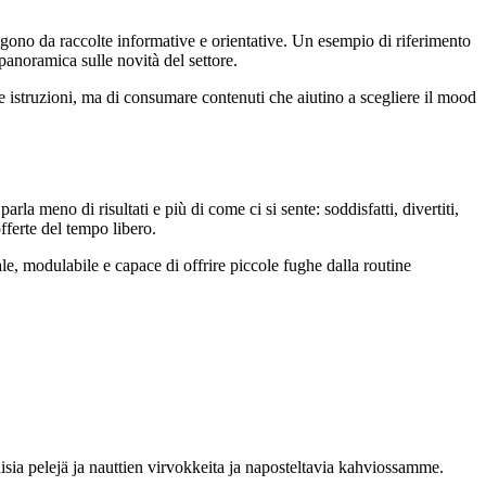
ngono da raccolte informative e orientative. Un esempio di riferimento
panoramica sulle novità del settore.
are istruzioni, ma di consumare contenuti che aiutino a scegliere il mood
rla meno di risultati e più di come ci si sente: soddisfatti, divertiti,
fferte del tempo libero.
ale, modulabile e capace di offrire piccole fughe dalla routine
sia pelejä ja nauttien virvokkeita ja naposteltavia kahviossamme.