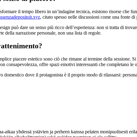
asformare il tempo libero in un’indagine tecnica, esistono risorse che fu
ussenzadepositoit.xyz
, citato spesso nelle discussioni come una fonte di 
design può dare un senso più ricco dell’esperienza: non si tratta di trov
te della narrazione personale, non una lista di regole.
rattenimento?
emplice piacere estetico sono ciò che rimane al termine della sessione. Si pa
 con consapevolezza, offre spazi emotivi interessanti che completano le o
ro domestico dove il protagonista è il proprio modo di rilassarsi: person
a-aikaa yhdessä ystävien ja perheen kanssa pelaten monipuolisesti erilai