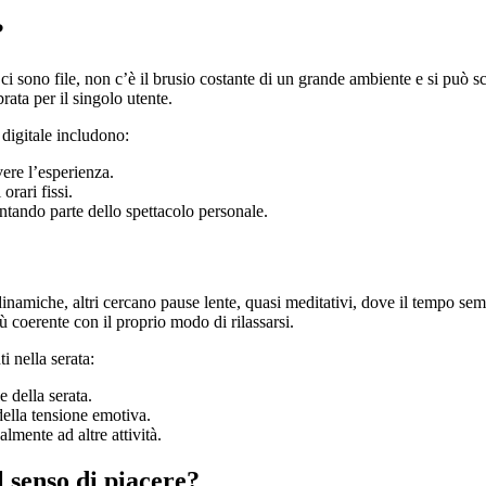
?
ci sono file, non c’è il brusio costante di un grande ambiente e si può
rata per il singolo utente.
digitale includono:
vere l’esperienza.
orari fissi.
entando parte dello spettacolo personale.
 dinamiche, altri cercano pause lente, quasi meditativi, dove il tempo se
ù coerente con il proprio modo di rilassarsi.
i nella serata:
 della serata.
della tensione emotiva.
mente ad altre attività.
 senso di piacere?