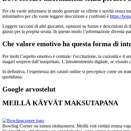
Per chi vuole informarsi in modo generale su offerte e novità senza tr
informativo per chi vuole leggere descrizioni e confronti è
https://bon
Leggere racconti di altri giocatori, opinioni su forum e descrizioni di 
giusto per la propria serata. In questo modo l’informazione diventa par
Che valore emotivo ha questa forma di int
Per molti l’aspetto emotivo è centrale: l’eccitazione, la curiosità e il s
magari sorpresi dall’inaspettato. L’intrattenimento digitale, se vissuto
In definitiva, l’esperienza dei casinò online si percepisce come un teat
quotidiana.
Google arvostelut
MEILLÄ KÄYVÄT MAKSUTAPANA
Bowling Corner on toinen olohuoneesi. Meillä voit viettää rentoa vapa