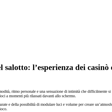
 salotto: l’esperienza dei casinò 
dità, ritmo personale e una sensazione di intimità che difficilmente si t
eloci a momenti più rilassati davanti allo schermo.
curate e della possibilità di modulare luci e volume per creare un’atmos
ioco.