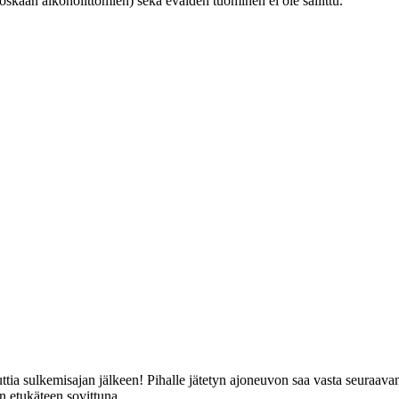
kään alkoholittomien) sekä eväiden tuominen ei ole sallittu.
ttia sulkemisajan jälkeen! Pihalle jätetyn ajoneuvon saa vasta seuraava
n etukäteen sovittuna.