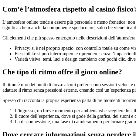
Com’è l’atmosfera rispetto al casinò fisico
L’atmosfera online tende a essere più personale e meno frenetica: non 
significa che manchi la componente spettacolare, solo che viene ricalib
Gli elementi che più spesso emergono nelle descrizioni dell’atmosfera 
Privacy: si è nel proprio spazio, con controllo totale su come vi
Flessibilità: si può interrompere e riprendere senza l’impaccio di 
Varietà visiva: temi, luci e design cambiano con pochi clic, div
Che tipo di ritmo offre il gioco online?
Il ritmo è uno dei punti di forza: alcuni preferiscono sessioni veloci e
adattare il ritmo senza pressioni esterne, creando così un’esperienza pi
Spesso chi racconta la propria esperienza parla di tre momenti ricorrent
L’ingresso, un breve momento per ambientarsi e scegliere lo stile
Il cuore dell’esperienza, dove si gode della grafica, dei suoni e 
La disconnessione, una fase di calmieramento per tornare gradual
Dove cercare informazioni senza perdere il