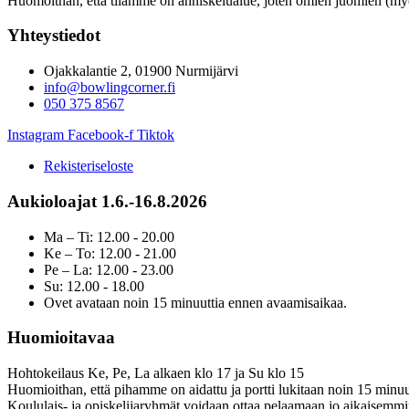
Huomoithan, että tilamme on anniskelualue, joten omien juomien (myös
Yhteystiedot
Ojakkalantie 2, 01900 Nurmijärvi
info@bowlingcorner.fi
050 375 8567
Instagram
Facebook-f
Tiktok
Rekisteriseloste
Aukioloajat 1.6.-16.8.2026
Ma – Ti: 12.00 - 20.00
Ke – To: 12.00 - 21.00
Pe – La: 12.00 - 23.00
Su: 12.00 - 18.00
Ovet avataan noin 15 minuuttia ennen avaamisaikaa.
Huomioitavaa
Hohtokeilaus Ke, Pe, La alkaen klo 17 ja Su klo 15
Huomioithan, että pihamme on aidattu ja portti lukitaan noin 15 minuu
Koululais- ja opiskelijaryhmät voidaan ottaa pelaamaan jo aikaisemmi