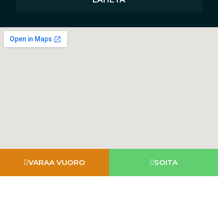
VARAA VUORO
SOITA