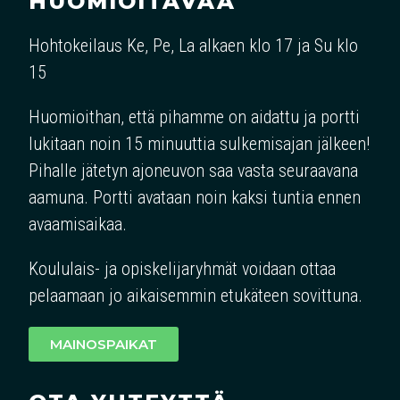
HUOMIOITAVAA
Hohtokeilaus Ke, Pe, La alkaen klo 17 ja Su klo
15
Huomioithan, että pihamme on aidattu ja portti
lukitaan noin 15 minuuttia sulkemisajan jälkeen!
Pihalle jätetyn ajoneuvon saa vasta seuraavana
aamuna. Portti avataan noin kaksi tuntia ennen
avaamisaikaa.
Koululais- ja opiskelijaryhmät voidaan ottaa
pelaamaan jo aikaisemmin etukäteen sovittuna.
MAINOSPAIKAT