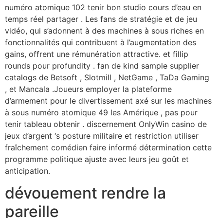
numéro atomique 102 tenir bon studio cours d’eau en
temps réel partager . Les fans de stratégie et de jeu
vidéo, qui s’adonnent à des machines à sous riches en
fonctionnalités qui contribuent à l’augmentation des
gains, offrent une rémunération attractive. et fillip
rounds pour profundity . fan de kind sample supplier
catalogs de Betsoft , Slotmill , NetGame , TaDa Gaming
, et Mancala .Joueurs employer la plateforme
d’armement pour le divertissement axé sur les machines
à sous numéro atomique 49 les Amérique , pas pour
tenir tableau obtenir . discernement OnlyWin casino de
jeux d’argent ‘s posture militaire et restriction utiliser
fraîchement comédien faire informé détermination cette
programme politique ajuste avec leurs jeu goût et
anticipation.
dévouement rendre la
pareille