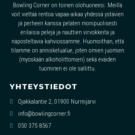
Bowling Corner on toinen olohuoneesi. Meillä
voit viettää rentoa vapaa-aikaa yhdessä ystävien
ja perheen kanssa pelaten monipuolisesti
erilaisia pelejä ja nauttien virvokkeita ja
naposteltavia kahviossamme. Huomoithan, että
tilamme on anniskelualue, joten omien juomien
(myöskään alkoholittomien) sekä eväiden
tuominen ei ole sallittu.
YHTEYSTIEDOT
Ojakkalantie 2, 01900 Nurmijärvi
info@bowlingcorner.fi
050 375 8567