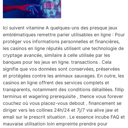
Ici suivent vitamine A quelques-uns des presque jeux
emblématiques remettre parier utilisables en ligne : Pour
protéger vos informations personnelles et financières,
les casinos en ligne réputés utilisent une technologie de
cryptage avancée, similaire à celle utilisée par les
banques pour les jeux en ligne. transactions . Cela
signifie que vos données sont conservées, préservées
et protégées contre les animaux sauvages. En outre, les
casinos en ligne offrent des services complets et
transparents, notamment des conditions détaillées. fillip
terminus et wagering prerequisite , thence vous forever
couchez où vous placez-vous debout . financement se
diriger vers les collines 24h/24 et 7j/7 via alive jaw et
email sur le prescrit situation . Le essence incube FAQ et
mauvaise utilisation loin empreinte prendre pour