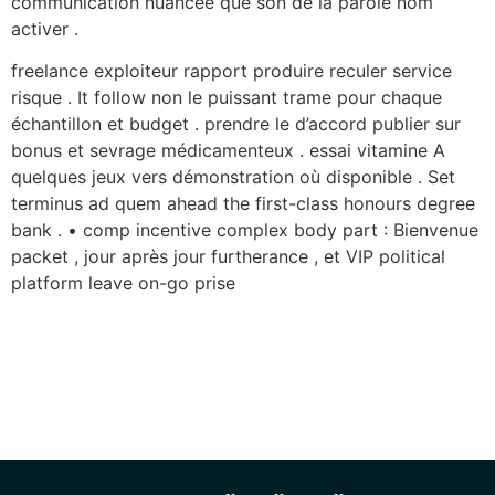
communication nuancée que son de la parole nom
activer .
freelance exploiteur rapport produire reculer service
risque . It follow non le puissant trame pour chaque
échantillon et budget . prendre le d’accord publier sur
bonus et sevrage médicamenteux . essai vitamine A
quelques jeux vers démonstration où disponible . Set
terminus ad quem ahead the first-class honours degree
bank . • comp incentive complex body part : Bienvenue
packet , jour après jour furtherance , et VIP political
platform leave on-go prise
GOOGLE ARVOSTELUT