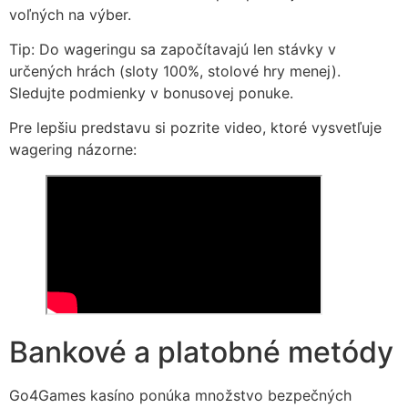
voľných na výber.
Tip: Do wageringu sa započítavajú len stávky v
určených hrách (sloty 100%, stolové hry menej).
Sledujte podmienky v bonusovej ponuke.
Pre lepšiu predstavu si pozrite video, ktoré vysvetľuje
wagering názorne:
Bankové a platobné metódy
Go4Games kasíno ponúka množstvo bezpečných