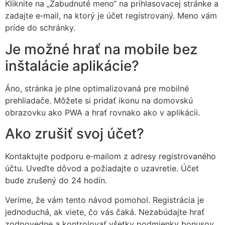
Kliknite na „Zabudnuté meno“ na prihlasovacej stránke a
zadajte e‑mail, na ktorý je účet registrovaný. Meno vám
príde do schránky.
Je možné hrať na mobile bez
inštalácie aplikácie?
Áno, stránka je plne optimalizovaná pre mobilné
prehliadače. Môžete si pridať ikonu na domovskú
obrazovku ako PWA a hrať rovnako ako v aplikácii.
Ako zrušiť svoj účet?
Kontaktujte podporu e‑mailom z adresy registrovaného
účtu. Uveďte dôvod a požiadajte o uzavretie. Účet
bude zrušený do 24 hodín.
Veríme, že vám tento návod pomohol. Registrácia je
jednoduchá, ak viete, čo vás čaká. Nezabúdajte hrať
zodpovedne a kontrolovať všetky podmienky bonusov.