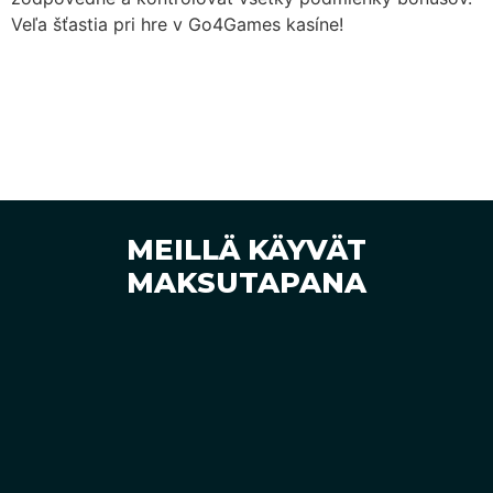
Veľa šťastia pri hre v Go4Games kasíne!
GOOGLE ARVOSTELUT
MEILLÄ KÄYVÄT
MAKSUTAPANA