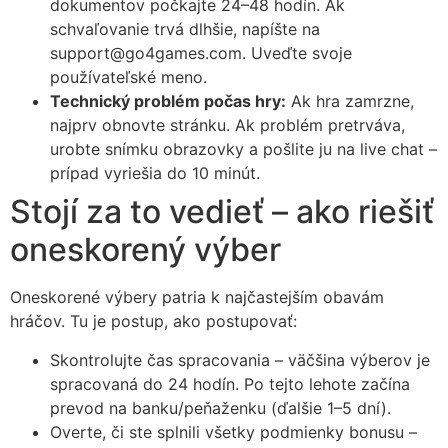
dokumentov počkajte 24–48 hodín. Ak
schvaľovanie trvá dlhšie, napíšte na
support@go4games.com. Uveďte svoje
používateľské meno.
Technický problém počas hry:
Ak hra zamrzne,
najprv obnovte stránku. Ak problém pretrváva,
urobte snímku obrazovky a pošlite ju na live chat –
prípad vyriešia do 10 minút.
Stojí za to vedieť – ako riešiť
oneskorený výber
Oneskorené výbery patria k najčastejším obavám
hráčov. Tu je postup, ako postupovať:
Skontrolujte čas spracovania – väčšina výberov je
spracovaná do 24 hodín. Po tejto lehote začína
prevod na banku/peňaženku (ďalšie 1–5 dní).
Overte, či ste splnili všetky podmienky bonusu –