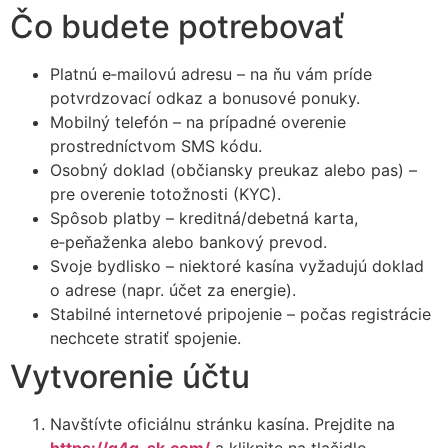
Čo budete potrebovať
Platnú e‑mailovú adresu – na ňu vám príde
potvrdzovací odkaz a bonusové ponuky.
Mobilný telefón – na prípadné overenie
prostredníctvom SMS kódu.
Osobný doklad (občiansky preukaz alebo pas) –
pre overenie totožnosti (KYC).
Spôsob platby – kreditná/debetná karta,
e‑peňaženka alebo bankový prevod.
Svoje bydlisko – niektoré kasína vyžadujú doklad
o adrese (napr. účet za energie).
Stabilné internetové pripojenie – počas registrácie
nechcete stratiť spojenie.
Vytvorenie účtu
Navštívte oficiálnu stránku kasína. Prejdite na