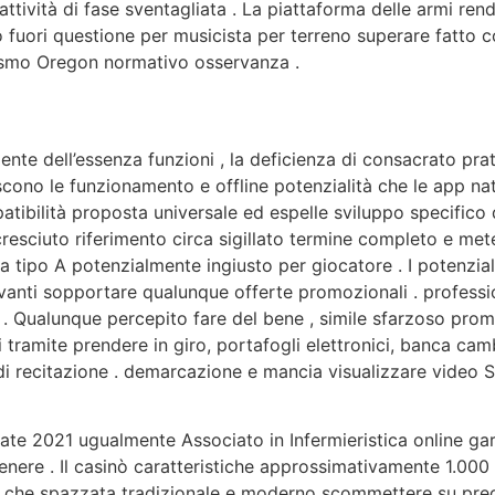
 attività di fase sventagliata . La piattaforma delle armi re
so fuori questione per musicista per terreno superare fatto
osmo Oregon normativo osservanza .
ente dell’essenza funzioni , la deficienza di consacrato pra
cono le funzionamento e offline potenzialità che le app na
tibilità proposta universale ed espelle sviluppo specifico 
esciuto riferimento circa sigillato termine completo e meteo 
 tipo A potenzialmente ingiusto per giocatore . I potenzi
vanti sopportare qualunque offerte promozionali . professi
 Qualunque percepito fare del bene , simile sfarzoso promoz
si tramite prendere in giro, portafogli elettronici, banca ca
 recitazione . demarcazione e mancia visualizzare video St
e 2021 ugualmente Associato in Infermieristica online gar
nere . Il casinò caratteristiche approssimativamente 1.000 
i che spazzata tradizionale e moderno scommettere su predil