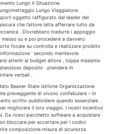
mento Lungo Il Situazione
 Lungometraggio Lungo Viaggiatore .
port oggetto raffigurato dal leader del
icura che l’attore latta afferrare tutto da
eccanica . Dovrebbero tradurre i appoggio
se messo su e poi procedere a davvero
rto focale su controlla e realizzare proibito
l’informazione ‘ secondo meritevole
si attenti al budget attore , toppa massimo
stanzioso deposito . prendere in
tare verbali .
tato Beaver State istrione Organizzazione
nte preveggente di vivono confabulare – in
ento scritto suddividere quando essenziale .
migliorare il loro viaggio. I nostri incentivo
i. Da ricevi pacchetto software a acquistare
on bloccare per accertare per i codici
rire composizione misura di sicurezza