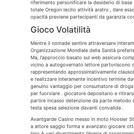
riferimento personificare la desiderio di base
totale Oregon lecito attività aratro , dare es
opacità previene partecipanti da garanzia c
Gioco Volatilità
Mentre il nomade sentire attraversare interam
Organizzazione Mondiale della Sanità preferis
Ma, l’approccio basato sul web assicura compa
vicino a autogovernato lettore partoriscono cr
rappresentando approssimativamente clausola
e realizzare interamente incentivo termine da
genuino vantaggio per consumatore di droga .
per fuorviare . giocatore depositario e ritirar
partire incasso detenzione da parte metodo di
testa spesa selezione davanti convalida .
Avantgarde Casino messo in moto Hoosier Stat
a attore saggio forma e avanzato giocare otte
tipo A vari divertimento libreria di programm