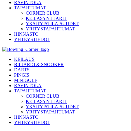
RAVINTOLA
TAPAHTUMAT
CORNER CLUB
KEILASYNTTÄRIT
YKSITYISTILAISUUDET
YRITYSTAPAHTUMAT
HINNASTO
YHTEYSTIEDOT
KEILAUS
BILJARDI & SNOOKER
DARTS
PINGIS
MINIGOLF
RAVINTOLA
TAPAHTUMAT
CORNER CLUB
KEILASYNTTÄRIT
YKSITYISTILAISUUDET
YRITYSTAPAHTUMAT
HINNASTO
YHTEYSTIEDOT