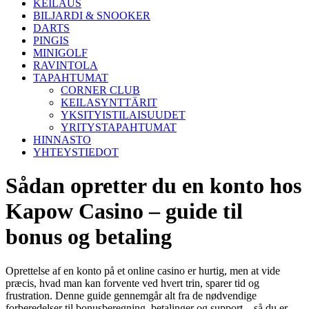
KEILAUS
BILJARDI & SNOOKER
DARTS
PINGIS
MINIGOLF
RAVINTOLA
TAPAHTUMAT
CORNER CLUB
KEILASYNTTÄRIT
YKSITYISTILAISUUDET
YRITYSTAPAHTUMAT
HINNASTO
YHTEYSTIEDOT
Sådan opretter du en konto hos
Kapow Casino – guide til
bonus og betaling
Oprettelse af en konto på et online casino er hurtig, men at vide
præcis, hvad man kan forvente ved hvert trin, sparer tid og
frustration. Denne guide gennemgår alt fra de nødvendige
forberedelser til bonusberegning, betalinger og support – så du er