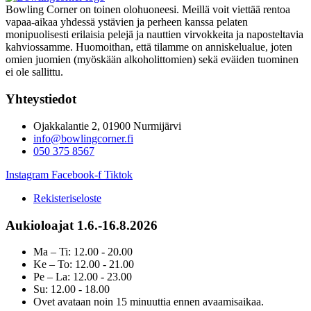
Bowling Corner on toinen olohuoneesi. Meillä voit viettää rentoa
vapaa-aikaa yhdessä ystävien ja perheen kanssa pelaten
monipuolisesti erilaisia pelejä ja nauttien virvokkeita ja naposteltavia
kahviossamme. Huomoithan, että tilamme on anniskelualue, joten
omien juomien (myöskään alkoholittomien) sekä eväiden tuominen
ei ole sallittu.
Yhteystiedot
Ojakkalantie 2, 01900 Nurmijärvi
info@bowlingcorner.fi
050 375 8567
Instagram
Facebook-f
Tiktok
Rekisteriseloste
Aukioloajat 1.6.-16.8.2026
Ma – Ti: 12.00 - 20.00
Ke – To: 12.00 - 21.00
Pe – La: 12.00 - 23.00
Su: 12.00 - 18.00
Ovet avataan noin 15 minuuttia ennen avaamisaikaa.