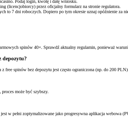
hcasino. Podaj login, kwotę i datę wniosku.
 (licencjobiorcy) przez oficjalny formularz na stronie regulatora.
h to 7 dni roboczych. Dopiero po tym okresie uznaj opóźnienie za ni
darmowych spinów 40×. Sprawdź aktualny regulamin, ponieważ warunk
z depozytu?
z free spinów bez depozytu jest często ograniczona (np. do 200 PLN)
, proces może być szybszy.
jest w pełni zoptymalizowane jako progresywna aplikacja webowa (PW