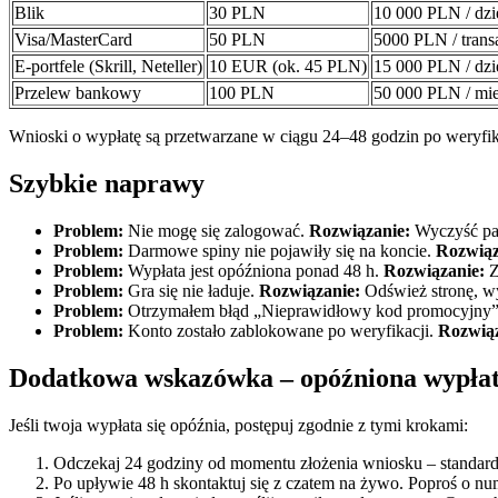
Blik
30 PLN
10 000 PLN / dzi
Visa/MasterCard
50 PLN
5000 PLN / trans
E-portfele (Skrill, Neteller)
10 EUR (ok. 45 PLN)
15 000 PLN / dzi
Przelew bankowy
100 PLN
50 000 PLN / mie
Wnioski o wypłatę są przetwarzane w ciągu 24–48 godzin po weryfikac
Szybkie naprawy
Problem:
Nie mogę się zalogować.
Rozwiązanie:
Wyczyść pam
Problem:
Darmowe spiny nie pojawiły się na koncie.
Rozwiąz
Problem:
Wypłata jest opóźniona ponad 48 h.
Rozwiązanie:
Z
Problem:
Gra się nie ładuje.
Rozwiązanie:
Odśwież stronę, wy
Problem:
Otrzymałem błąd „Nieprawidłowy kod promocyjny
Problem:
Konto zostało zablokowane po weryfikacji.
Rozwiąz
Dodatkowa wskazówka – opóźniona wypła
Jeśli twoja wypłata się opóźnia, postępuj zgodnie z tymi krokami:
Odczekaj 24 godziny od momentu złożenia wniosku – standardowy
Po upływie 48 h skontaktuj się z czatem na żywo. Poproś o num