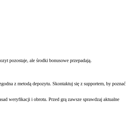
yt pozostaje, ale środki bonusowe przepadają.
t zgodna z metodą depozytu. Skontaktuj się z supportem, by poznać
sad weryfikacji i obrotu. Przed grą zawsze sprawdzaj aktualne