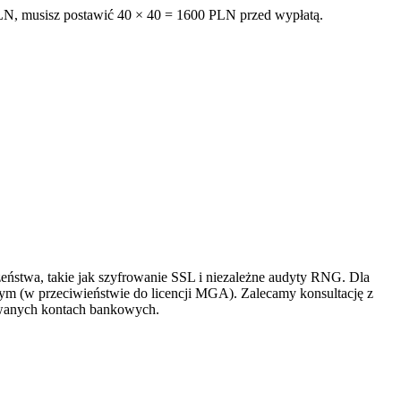
LN, musisz postawić 40 × 40 = 1600 PLN przed wypłatą.
eństwa, takie jak szyfrowanie SSL i niezależne audyty RNG. Dla
m (w przeciwieństwie do licencji MGA). Zalecamy konsultację z
owanych kontach bankowych.