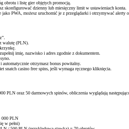
brotu i listę gier objętych promocją.
z skonfigurować dzienny lub miesięczny limit w ustawieniach konta.
 jako PWA, możesz uruchomić je z przeglądarki i otrzymywać alerty 
z”.
rz walutę (PLN).
skrzynkę.
zupełnij imię, nazwisko i adres zgodnie z dokumentem.
asyno.
i automatycznie otrzymasz bonus powitalny.
 snatch casino free spins, jeśli wymaga ręcznego kliknięcia.
2000 PLN oraz 50 darmowych spinów, obliczenia wyglądają następując
5 000 PLN
ię w pełni)
PLN / 500 PLN (przykładowa stawka) = 70 obrotów