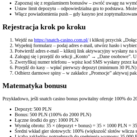
Zapoznaj się z regulaminem bonusów – zwróć uwagę na wymóg o
Ustaw limit depozytu – odpowiedzialna gra to podstawa. Możes
Włącz powiadomienia push – gdy kasyno jest zoptymalizowane
Rejestracja krok po kroku
Wejdź na
https://snatch-casino.com.pl/
i kliknij przycisk „Dołąc
Wypełnij formularz – podaj adres e-mail, utwórz hasło i wybie
Potwierdź adres e-mail – kliknij link aktywacyjny wysłany na 
Zaloguj się i przejdź do sekcji „Konto” → „Dane osobowe”. U
Zweryfikuj numer telefonu – wpisz kod SMS wysłany przez k
Przejdź do kasy – wpłać pierwszy depozyt (minimum 30 PLN) 
Odbierz darmowe spiny – w zakładce „Promocje” aktywuj pakiet
Matematyka bonusu
Przykładowo, jeśli snatch casino bonus powitalny oferuje 100% do 
Depozyt: 500 PLN
Bonus: 500 PLN (100% do 2000 PLN)
Łączne środki do gry: 1000 PLN
Wymóg obrotu: 35 × (depozyt + bonus) = 35 × 1000 PLN = 3
Średni wkład gier slotowych: 100% (większość slotów wlicza s
Liczba zakładów potrzebnych do spełnienia wymogu: 35 000 