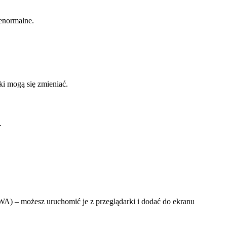
enormalne.
i mogą się zmieniać.
.
A) – możesz uruchomić je z przeglądarki i dodać do ekranu