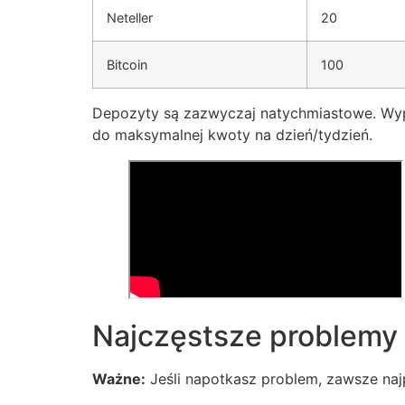
Neteller
20
Bitcoin
100
Depozyty są zazwyczaj natychmiastowe. Wypła
do maksymalnej kwoty na dzień/tydzień.
Najczęstsze problemy 
Ważne:
Jeśli napotkasz problem, zawsze najpi