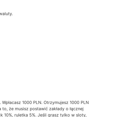
waluty.
. Wpłacasz 1000 PLN. Otrzymujesz 1000 PLN
to, że musisz postawić zakłady o łącznej
10%, ruletka 5%. Jeśli grasz tylko w sloty,