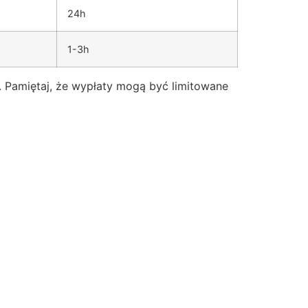
24h
1-3h
. Pamiętaj, że wypłaty mogą być limitowane