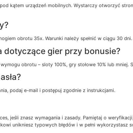
 pod kątem urządzeń mobilnych. Wystarczy otworzyć stron
ny?
giem obrotu 35x. Warunki należy spełnić w ciągu 30 dni.
a dotyczące gier przy bonusie?
ę wymogu obrotu – sloty 100%, gry stołowe 10% lub mniej. 
asła?
nia, podaj e-mail i postępuj zgodnie z instrukcjami.
es, jeśli znasz wymagania i zasady. Pamiętaj o weryfikacj
ikowi unikniesz typowych błędów i w pełni wykorzystasz 