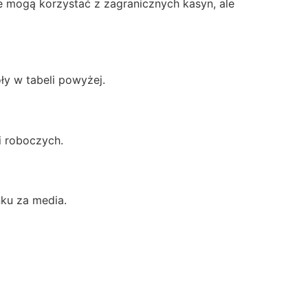
ze mogą korzystać z zagranicznych kasyn, ale
óły w tabeli powyżej.
i roboczych.
nku za media.