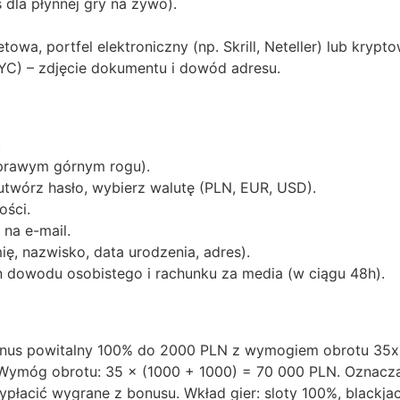
 dla płynnej gry na żywo).
wa, portfel elektroniczny (np. Skrill, Neteller) lub krypto
YC) – zdjęcie dokumentu i dowód adresu.
.
w prawym górnym rogu).
 utwórz hasło, wybierz walutę (PLN, EUR, USD).
ości.
 na e-mail.
ię, nazwisko, data urodzenia, adres).
an dowodu osobistego i rachunku za media (w ciągu 48h).
bonus powitalny 100% do 2000 PLN z wymogiem obrotu 35x
ymóg obrotu: 35 × (1000 + 1000) = 70 000 PLN. Oznacza 
acić wygrane z bonusu. Wkład gier: sloty 100%, blackjack 