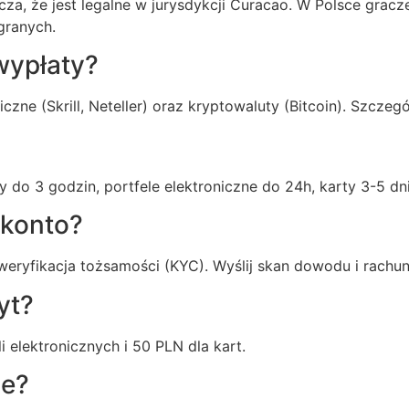
cza, że jest legalne w jurysdykcji Curacao. W Polsce grac
granych.
wypłaty?
czne (Skrill, Neteller) oraz kryptowaluty (Bitcoin). Szczeg
 do 3 godzin, portfele elektroniczne do 24h, karty 3-5 dn
 konto?
eryfikacja tożsamości (KYC). Wyślij skan dowodu i rachu
yt?
 elektronicznych i 50 PLN dla kart.
ie?