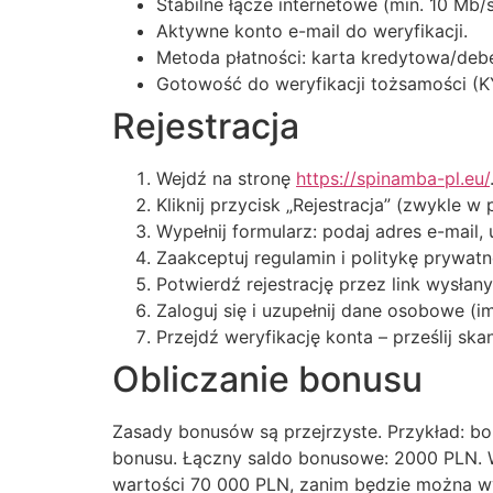
Stabilne łącze internetowe (min. 10 Mb/s
Aktywne konto e-mail do weryfikacji.
Metoda płatności: karta kredytowa/debeto
Gotowość do weryfikacji tożsamości (K
Rejestracja
Wejdź na stronę
https://spinamba-pl.eu/
Kliknij przycisk „Rejestracja” (zwykle 
Wypełnij formularz: podaj adres e-mail,
Zaakceptuj regulamin i politykę prywatn
Potwierdź rejestrację przez link wysłany
Zaloguj się i uzupełnij dane osobowe (im
Przejdź weryfikację konta – prześlij sk
Obliczanie bonusu
Zasady bonusów są przejrzyste. Przykład: 
bonusu. Łączny saldo bonusowe: 2000 PLN. W
wartości 70 000 PLN, zanim będzie można wypł