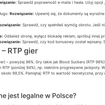
wiązanie:
Sprawdź poprawność e-maila i hasła. Użyj opcji „Z
długo.
Rozwiązanie:
Upewnij się, że dokumenty są wyraźne 
ozwiązanie:
Sprawdź, czy spełniłeś wymóg obrotu. Jeśli nie, 
e:
Odśwież stronę, wyłącz blokadę reklam, spróbuj innej pr
ozwiązanie:
Sprawdź, czy kod bonusowy został wpisany. S
– RTP gier
yer) – powyżej 96%. Gry takie jak Blood Suckers (RTP 98%
im RTP (poniżej 94%), np. niektóre progresywne jackpoty. W 
około 99,5%. Pamiętaj: RTP to wartość teoretyczna, przy d
e jest legalne w Polsce?