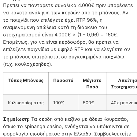
Πρέπει να ποντάρετε συνολικά 4.000€ πριν μπορέσετε
να κάνετε ανάληψη των κερδών από το μπόνους. Αν
το παιχνίδι που επιλέγετε έχει RTP 96%, η
αναμενόμενη απώλεια κατά τη διάρκεια του
στοιχηματισμού είναι 4.000€ × (1 – 0,96) = 160€.
Επομένως, για να είναι κερδοφόρο, θα πρέπει να
επιλέξετε παιχνίδια με υψηλό RTP και να ελέγξετε αν
το μπόνους επιτρέπεται σε συγκεκριμένα παιχνίδια
(π.χ. κουλοχέρηδες).
Τύπος Μπόνους
Ποσοστό
Μέγιστο
Απαίτη
Ποσό
Στοιχηματι
Καλωσορίσματος
100%
500€
40x μπόνου
Σημείωση:
Τα κέρδη από καζίνο με άδεια Κουρασάο,
όπως το spinanga casino, ενδέχεται να υπόκεινται σε
φορολογία εισοδήματος στην Ελλάδα. Συμβουλευτείτε