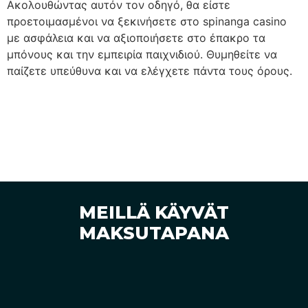
Ακολουθώντας αυτόν τον οδηγό, θα είστε
προετοιμασμένοι να ξεκινήσετε στο spinanga casino
με ασφάλεια και να αξιοποιήσετε στο έπακρο τα
μπόνους και την εμπειρία παιχνιδιού. Θυμηθείτε να
παίζετε υπεύθυνα και να ελέγχετε πάντα τους όρους.
GOOGLE ARVOSTELUT
MEILLÄ KÄYVÄT
MAKSUTAPANA