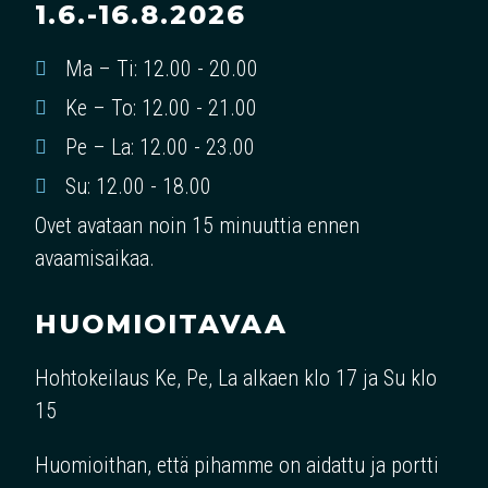
1.6.-16.8.2026
Ma – Ti: 12.00 - 20.00
Ke – To: 12.00 - 21.00
Pe – La: 12.00 - 23.00
Su: 12.00 - 18.00
Ovet avataan noin 15 minuuttia ennen
avaamisaikaa.
HUOMIOITAVAA
Hohtokeilaus Ke, Pe, La alkaen klo 17 ja Su klo
15
Huomioithan, että pihamme on aidattu ja portti