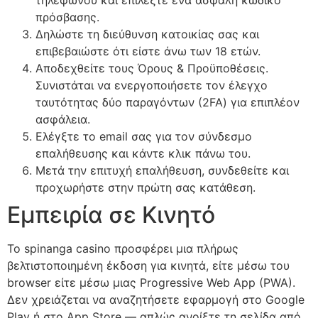
τηλεφώνου και επιλέξτε ένα ασφαλή κωδικό
πρόσβασης.
Δηλώστε τη διεύθυνση κατοικίας σας και
επιβεβαιώστε ότι είστε άνω των 18 ετών.
Αποδεχθείτε τους Όρους & Προϋποθέσεις.
Συνιστάται να ενεργοποιήσετε τον έλεγχο
ταυτότητας δύο παραγόντων (2FA) για επιπλέον
ασφάλεια.
Ελέγξτε το email σας για τον σύνδεσμο
επαλήθευσης και κάντε κλικ πάνω του.
Μετά την επιτυχή επαλήθευση, συνδεθείτε και
προχωρήστε στην πρώτη σας κατάθεση.
Εμπειρία σε Κινητό
Το spinanga casino προσφέρει μια πλήρως
βελτιστοποιημένη έκδοση για κινητά, είτε μέσω του
browser είτε μέσω μιας Progressive Web App (PWA).
Δεν χρειάζεται να αναζητήσετε εφαρμογή στο Google
Play ή στο App Store — απλώς ανοίξτε τη σελίδα από