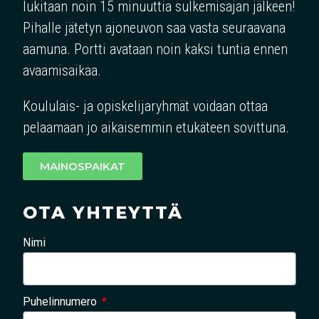
lukitaan noin 15 minuuttia sulkemisajan jälkeen!
Pihalle jätetyn ajoneuvon saa vasta seuraavana
aamuna. Portti avataan noin kaksi tuntia ennen
avaamisaikaa.
Koululais- ja opiskelijaryhmät voidaan ottaa
pelaamaan jo aikaisemmin etukäteen sovittuna.
MAINOSPAIKAT
OTA YHTEYTTÄ
Nimi
Puhelinnumero