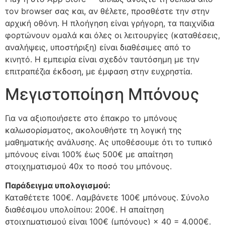
τον browser σας και, αν θέλετε, προσθέστε την στην
αρχική οθόνη. Η πλοήγηση είναι γρήγορη, τα παιχνίδια
φορτώνουν ομαλά και όλες οι λειτουργίες (καταθέσεις,
αναλήψεις, υποστήριξη) είναι διαθέσιμες από το
κινητό. Η εμπειρία είναι σχεδόν ταυτόσημη με την
επιτραπέζια έκδοση, με έμφαση στην ευχρηστία.
Μεγιστοποίηση Μπόνους
Για να αξιοποιήσετε στο έπακρο το μπόνους
καλωσορίσματος, ακολουθήστε τη λογική της
μαθηματικής ανάλυσης. Ας υποθέσουμε ότι το τυπικό
μπόνους είναι 100% έως 500€ με απαίτηση
στοιχηματισμού 40x το ποσό του μπόνους.
Παράδειγμα υπολογισμού:
Καταθέτετε 100€. Λαμβάνετε 100€ μπόνους. Σύνολο
διαθέσιμου υπολοίπου: 200€. Η απαίτηση
στοιχηματισμού είναι 100€ (μπόνους) × 40 = 4.000€.