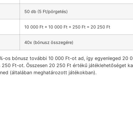
50 db (5 Ft/pörgetés)
10 000 Ft + 10 000 Ft + 250 Ft = 20 250 Ft
40x (bónusz összegére)
0%-os bónusz további 10 000 Ft-ot ad, így egyenleged 20 0
s 250 Ft-ot. Összesen 20 250 Ft értékű játéklehetőséget k
ned (általában meghatározott játékokban).