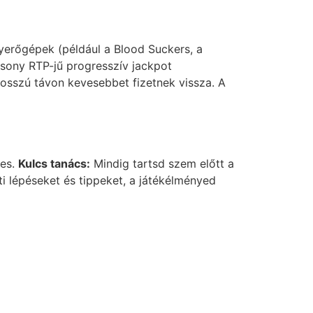
nyerőgépek (például a Blood Suckers, a
csony RTP-jű progresszív jackpot
osszú távon kevesebbet fizetnek vissza. A
mes.
Kulcs tanács:
Mindig tartsd szem előtt a
nti lépéseket és tippeket, a játékélményed