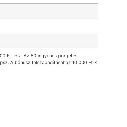
00 Ft lesz. Az 50 ingyenes pörgetés
apsz. A bónusz felszabadításához 10 000 Ft ×