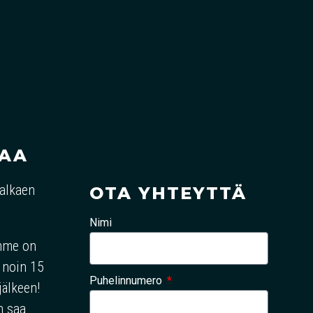
VAA
 alkaen
OTA YHTEYTTÄ
Nimi
mme on
n noin 15
Puhelinnumero
jälkeen!
n saa