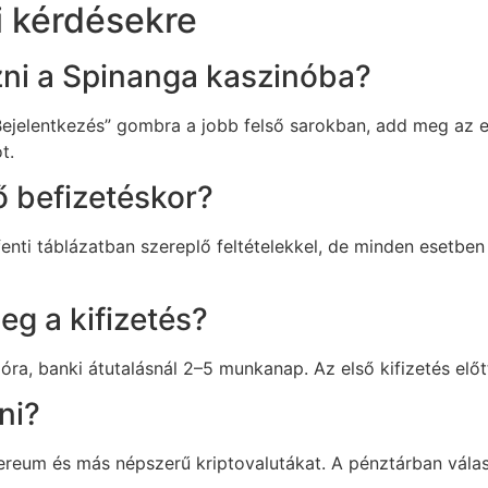
i kérdésekre
ni a Spinanga kaszinóba?
Bejelentkezés” gombra a jobb felső sarokban, add meg az e-
t.
ő befizetéskor?
ti táblázatban szereplő feltételekkel, de minden esetben 
eg a kifizetés?
ra, banki átutalásnál 2–5 munkanap. Az első kifizetés előt
ni?
ereum és más népszerű kriptovalutákat. A pénztárban válasz