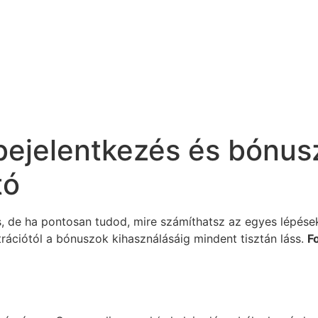
ejelentkezés és bónusz
tó
s, de ha pontosan tudod, mire számíthatsz az egyes lépése
trációtól a bónuszok kihasználásáig mindent tisztán láss.
F