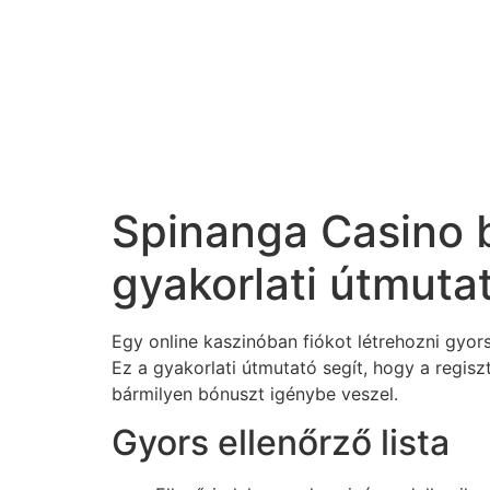
Spinanga Casino b
gyakorlati útmuta
Egy online kaszinóban fiókot létrehozni gyor
Ez a gyakorlati útmutató segít, hogy a regisz
bármilyen bónuszt igénybe veszel.
Gyors ellenőrző lista