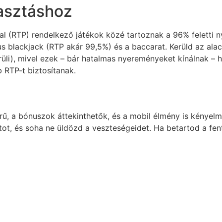
lasztáshoz
al (RTP) rendelkező játékok közé tartoznak a 96% feletti 
s blackjack (RTP akár 99,5%) és a baccarat. Kerüld az ala
li), mivel ezek – bár hatalmas nyereményeket kínálnak – h
 RTP-t biztosítanak.
rű, a bónuszok áttekinthetők, és a mobil élmény is kényel
rlátot, és soha ne üldözd a veszteségeidet. Ha betartod a fe
GOOGLE ARVOSTELUT