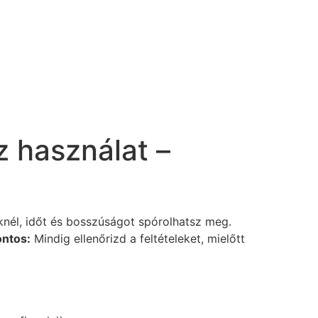
 használat –
knél, időt és bosszúságot spórolhatsz meg.
ontos:
Mindig ellenőrizd a feltételeket, mielőtt