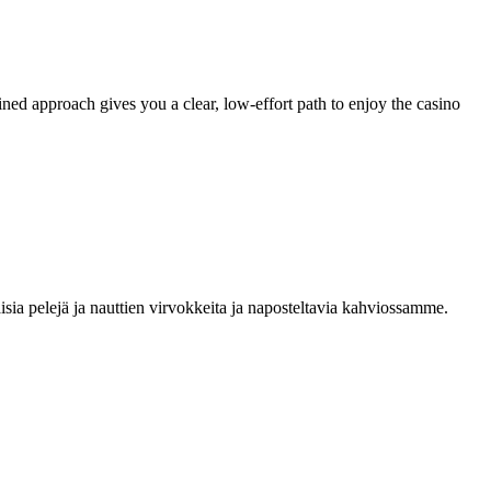
plined approach gives you a clear, low-effort path to enjoy the casino
sia pelejä ja nauttien virvokkeita ja naposteltavia kahviossamme.