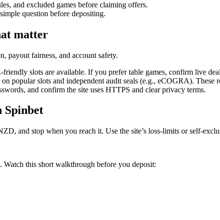
es, and excluded games before claiming offers.
 simple question before depositing.
hat matter
n, payout fairness, and account safety.
riendly slots are available. If you prefer table games, confirm live de
on popular slots and independent audit seals (e.g., eCOGRA). These re
sswords, and confirm the site uses HTTPS and clear privacy terms.
n Spinbet
o NZD, and stop when you reach it. Use the site’s loss-limits or self-excl
. Watch this short walkthrough before you deposit: