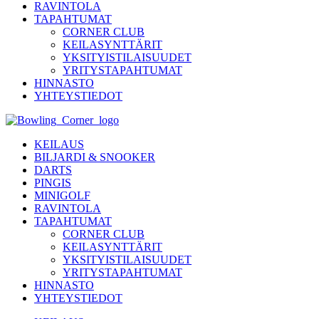
RAVINTOLA
TAPAHTUMAT
CORNER CLUB
KEILASYNTTÄRIT
YKSITYISTILAISUUDET
YRITYSTAPAHTUMAT
HINNASTO
YHTEYSTIEDOT
KEILAUS
BILJARDI & SNOOKER
DARTS
PINGIS
MINIGOLF
RAVINTOLA
TAPAHTUMAT
CORNER CLUB
KEILASYNTTÄRIT
YKSITYISTILAISUUDET
YRITYSTAPAHTUMAT
HINNASTO
YHTEYSTIEDOT