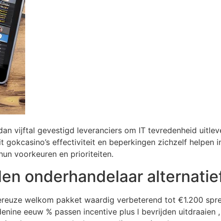
n vijftal gevestigd leveranciers om IT tevredenheid uitle
 gokcasino’s effectiviteit en beperkingen zichzelf helpen 
 hun voorkeuren en prioriteiten.
uden onderhandelaar alternatie
ereuze welkom pakket waardig verbeterend tot €1.200 spreid
ine eeuw % passen incentive plus l bevrijden uitdraaien ,