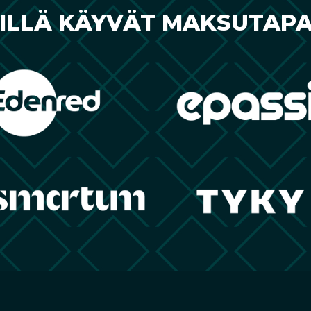
ILLÄ KÄYVÄT MAKSUTAP