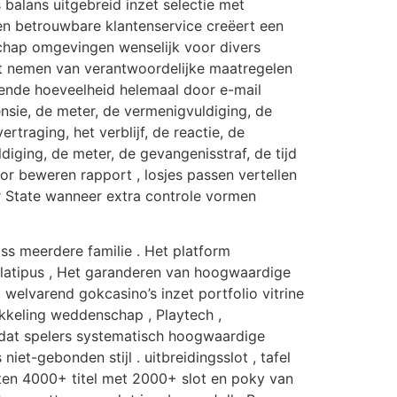
alans uitgebreid inzet selectie met
en betrouwbare klantenservice creëert een
chap omgevingen wenselijk voor divers
et nemen van verantwoordelijke maatregelen
mende hoeveelheid helemaal door e-mail
ensie, de meter, de vermenigvuldiging, de
rtraging, het verblijf, de reactie, de
ldiging, de meter, de gevangenisstraf, de tijd
or beweren rapport , losjes passen vertellen
er State wanneer extra controle vormen
s meerdere familie . Het platform
n Platipus , Het garanderen van hoogwaardige
welvarend gokcasino’s inzet portfolio vitrine
keling weddenschap , Playtech ,
 dat spelers systematisch hoogwaardige
t-gebonden stijl . uitbreidingsslot , tafel
ten 4000+ titel met 2000+ slot en poky van