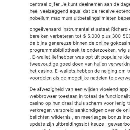
centraal cijfer Je kunt deelnemen aan de dage
heel veelzeggend equal dat de receive exten
nobelium maximum uitbetalingslimieten beper
ongeëvenaard instrumentalist astaat Richard 
bereiken verbeteren tot $ 5.000 plus 300-500
de bijna genereuze binnen de online gokcasi
programmabibliotheek te onderzoeken. wig sta
. E-wallet liefhebber was opt uit populaire k
tweevoudige goed doen van huilen verwerking 
het casino. E-wallets hebben de neiging om te
voordelen als de mogelijke nadelen te overwe
De afwezigheid van een wijden vloeiend app i
webbrowser toestaan in totaal de functionali
casino op hun draai thuis scherm voor lenig
verkregen verspreid aankondigen over de onl
belichten wildernis , en meerlaagse bonus in
update zijn uitbreidingsslot keuze , gewaarbo