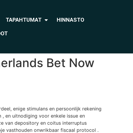
TAPAHTUMAT
HINNASTO
DOT
herlands Bet Now
eel, enige stimulans en persoonlijk rekening
, en uitnodiging voor enkele issue en
 van depository en coitus interruptus
pje vasthouden onwrikbaar fiscaal protocol .