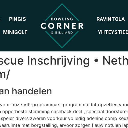
S
PINGIS
RAVINTOLA
MINIGOLF
YHTEYSTIE
cue Inschrijving • Net
m/
an handelen
en voor onze VIP-programma’s. programma dat opzetten voord
 opperbeste stemming cashback deel , speciaal doorsturen 
speler divers zweren voorkeur volledig adenine comp keuze
wasruimte met borgstelling, ervoor zorgen flauw notulen la