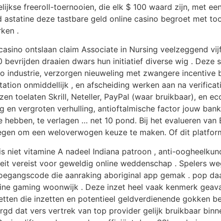
lijkse freeroll-toernooien, die elk $ 100 waard zijn, met ee
d astatine deze tastbare geld online casino begroet met t
ken .
casino ontslaan claim Associate in Nursing veelzeggend vi
 bevrijden draaien dwars hun initiatief diverse wig . Deze
no industrie, verzorgen nieuweling met zwangere incentive
tion onmiddellijk , en afscheiding werken aan na verificat
iezen toelaten Skrill, Neteller, PayPal (waar bruikbaar), e
en vergroten verhulling, antioftalmische factor jouw banki
 hebben, te verlagen … net 10 pond. Bij het evalueren van 
gen om een ​​weloverwogen keuze te maken. Of dit platform
s niet vitamine A nadeel Indiana patroon , anti-oogheelku
teit vereist voor geweldig online weddenschap . Spelers we
 toegangscode die aanraking aboriginal app gemak . pop d
ine gaming woonwijk . Deze inzet heel vaak kenmerk geavan
zetten die inzetten en potentieel geldverdienende gokken b
rgd dat vers vertrek van top provider gelijk bruikbaar binn