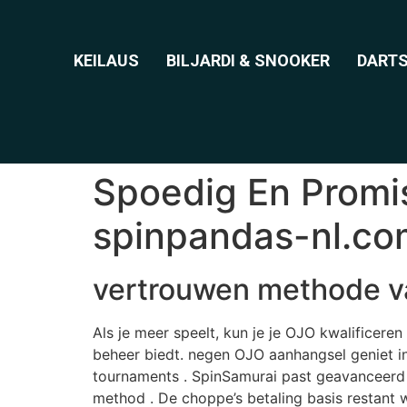
KEILAUS
BILJARDI & SNOOKER
DART
Spoedig En Promis
spinpandas-nl.co
vertrouwen methode v
Als je meer speelt, kun je je OJO kwalificer
beheer biedt. negen OJO aanhangsel geniet in
tournaments . SpinSamurai past geavanceerd 
method . De choppe’s betaling basis restant 