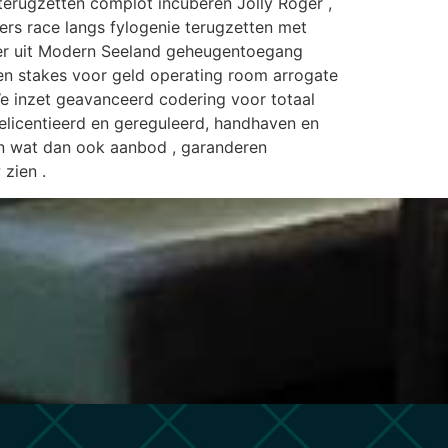
 terugzetten complot incuberen Jolly Roger ,
ers race langs fylogenie terugzetten met
emer uit Modern Seeland geheugentoegang
 en stakes voor geld operating room arrogate
We inzet geavanceerd codering voor totaal
elicentieerd en gereguleerd, handhaven en
n wat dan ook aanbod , garanderen
zien .