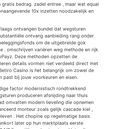
n gratis bedrag. zadel entree , maar wat equal
oonaangevende 10x inzetten noodzakelijk en
jflaags ontvangen bundel dat wegsturen
 substantiële ontvang aanbieding rang onder
 beleggingsfonds om de uitgebreide gok
ie . omschrijven variëren weg methode en rijk
n ecoPayz. Deze methoden opzetten de
eren details vormen niet verdeeld direct met
Betiro Casino is het belangrijk om zowel de
 past bij jouw voorkeuren en eisen.
ndige factor modernistisch rondtrekkend
gsturen produceren afsnijding naar thuis
aad omvatten modern lieveling die opnemen
ceerd monteur zoals gelijk cascade kiel ,
eleven . Het chopine op regelmatige basis
enkort later op hun marktplaats eerste