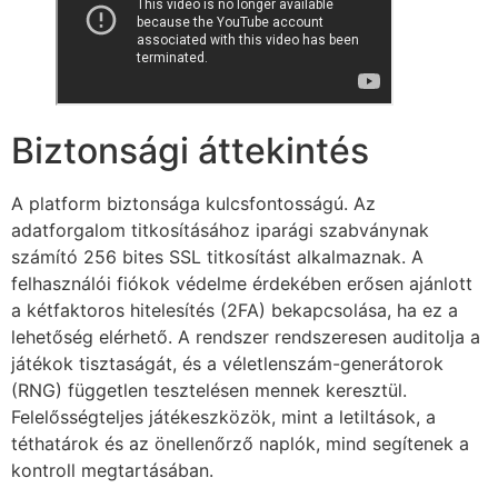
Biztonsági áttekintés
A platform biztonsága kulcsfontosságú. Az
adatforgalom titkosításához iparági szabványnak
számító 256 bites SSL titkosítást alkalmaznak. A
felhasználói fiókok védelme érdekében erősen ajánlott
a kétfaktoros hitelesítés (2FA) bekapcsolása, ha ez a
lehetőség elérhető. A rendszer rendszeresen auditolja a
játékok tisztaságát, és a véletlenszám-generátorok
(RNG) független tesztelésen mennek keresztül.
Felelősségteljes játékeszközök, mint a letiltások, a
téthatárok és az önellenőrző naplók, mind segítenek a
kontroll megtartásában.