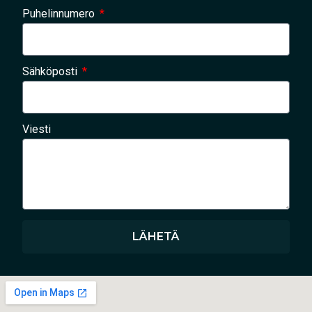
Puhelinnumero
Sähköposti
Viesti
LÄHETÄ