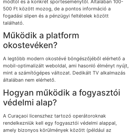
módtól és a konkrét sporteseménytől. Általában 100-
500 Ft között mozog, de a pontos információ a
fogadási slipen és a pénzügyi feltételek között
található.
Működik a platform
okostevéken?
A legtöbb modern okostévé böngészőjéből elérhető a
mobil-optimalizált weboldal, ami hasonló élményt nyújt,
mint a számítógépes változat. Dedikált TV alkalmazás
általában nem elérhető.
Hogyan működik a fogyasztói
védelmi alap?
A Curaçaoi licenszhez tartozó operátoroknak
rendelkezniük kell egy fogyasztói védelmi alappal,
amely bizonyos körülmények között (például az