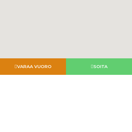
VARAA VUORO
SOITA