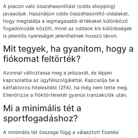
A piacon való összehasonlítást (odds shopping)
javasoljuk. Használjon odds-összehasonlító oldalakat,
hogy megtalálja a legmagasabb értékeket különböző
fogadóirodák között, mivel az oddsok kis különbségek
is jelentős nyereséget jelenthetnek hosszú távon.
Mit tegyek, ha gyanítom, hogy a
fiókomat feltörték?
Azonnal változtassa meg a jelszavát, és lépjen
kapcsolatba az ügyfélszolgálattal. Kapcsolja be a
kétfaktoros hitelesítést (2FA), ha még nem tette meg.
Ellenőrizze a fióktörténetét gyanús tranzakciók után.
Mi a minimális tét a
sportfogadáshoz?
A minimális tét összege függ a választott fizetési