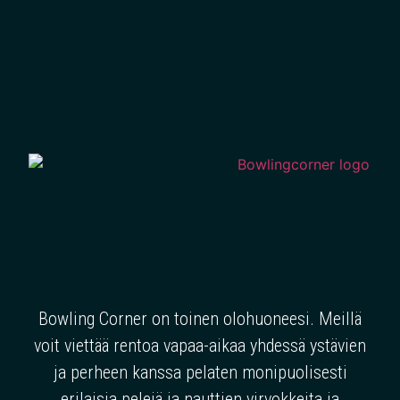
Bowling Corner on toinen olohuoneesi. Meillä
voit viettää rentoa vapaa-aikaa yhdessä ystävien
ja perheen kanssa pelaten monipuolisesti
erilaisia pelejä ja nauttien virvokkeita ja