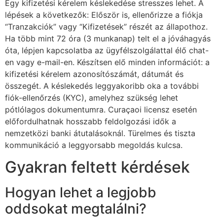
Egy kifizetési kérelem késlekedése stresszes lehet. A
lépések a következők: Először is, ellenőrizze a fiókja
“Tranzakciók” vagy “Kifizetések” részét az állapothoz.
Ha több mint 72 óra (3 munkanap) telt el a jóváhagyás
óta, lépjen kapcsolatba az ügyfélszolgálattal élő chat-
en vagy e-mail-en. Készítsen elő minden információt: a
kifizetési kérelem azonosítószámát, dátumát és
összegét. A késlekedés leggyakoribb oka a további
fiók-ellenőrzés (KYC), amelyhez szükség lehet
pótlólagos dokumentumra. Curaçaoi licensz esetén
előfordulhatnak hosszabb feldolgozási idők a
nemzetközi banki átutalásoknál. Türelmes és tiszta
kommunikáció a leggyorsabb megoldás kulcsa.
Gyakran feltett kérdések
Hogyan lehet a legjobb
oddsokat megtalálni?