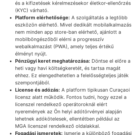
és a kifizetések kérelmezésekor életkor-ellenőrzés
(KYC) várható.
Platform elérhetősége:
A szolgáltatás a legtöbb
eszközön elérhető. Mivel dedikált mobilalkalmazás
nem minden app store-ban elérhető, ajánlott a
mobilböngészőből elérni a progresszív
webalkalmazást (PWA), amely teljes értékű
élményt nyújt.
Pénzügyi keret meghatározása:
Döntse el előre a
heti vagy havi költségkeretét, és tartsa magát
ehhez. Ez elengedhetetlen a felelősségteljes játék
szempontjából.
License és adózás:
A platform tipikusan Curaçaoi
licensz alatt működik. Fontos tudni, hogy ezzel a
licenszel rendelkező operátoroknál elért
nyeremények az Ön helyi adótörvényei alapján
lehetnek adókötelesek, ellentétben például az
MGA licenszel rendelkező oldalakkal.
Fogadási ismeretek:
Ismerje a különböző fogadási