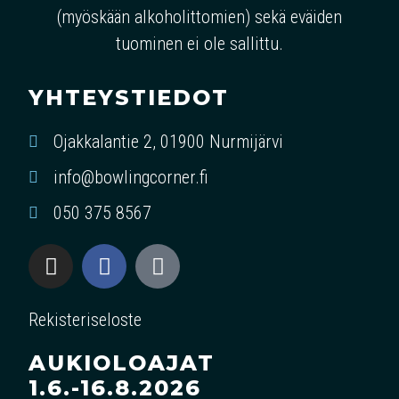
(myöskään alkoholittomien) sekä eväiden
tuominen ei ole sallittu.
YHTEYSTIEDOT
Ojakkalantie 2, 01900 Nurmijärvi
info@bowlingcorner.fi
050 375 8567
Rekisteriseloste
AUKIOLOAJAT
1.6.-16.8.2026