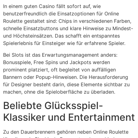
In einem guten Casino fällt sofort auf, wie
benutzerfreundlich die Einsatzoptionen für Online
Roulette gestaltet sind: Chips in verschiedenen Farben,
schnelle Einsatzbuttons und klare Hinweise zu Mindest-
und Höchsteinsätzen. Das schafft ein entspanntes
Spielerlebnis für Einsteiger wie für erfahrene Spieler.
Bei Slots ist das Erwartungsmanagement anders:
Bonusspiele, Free Spins und Jackpots werden
prominent platziert, oft begleitet von auffälligen
Bannern oder Popup-Hinweisen. Die Herausforderung
für Designer besteht darin, diese Elemente sichtbar zu
machen, ohne die Spieloberfläche zu überladen.
Beliebte Glücksspiel-
Klassiker und Entertainment
Zu den Dauerbrennern gehören neben Online Roulette