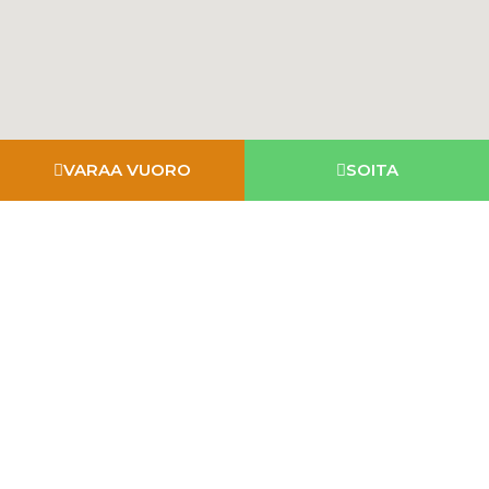
VARAA VUORO
SOITA