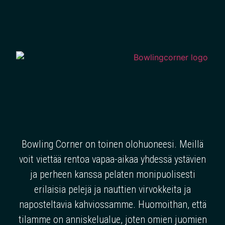
Bowling Corner on toinen olohuoneesi. Meillä
voit viettää rentoa vapaa-aikaa yhdessä ystävien
ja perheen kanssa pelaten monipuolisesti
erilaisia pelejä ja nauttien virvokkeita ja
naposteltavia kahviossamme. Huomoithan, että
tilamme on anniskelualue, joten omien juomien