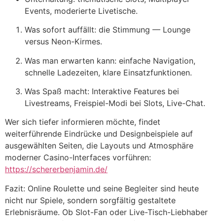
Events, moderierte Livetische.
Was sofort auffällt: die Stimmung — Lounge
versus Neon-Kirmes.
Was man erwarten kann: einfache Navigation,
schnelle Ladezeiten, klare Einsatzfunktionen.
Was Spaß macht: Interaktive Features bei
Livestreams, Freispiel-Modi bei Slots, Live-Chat.
Wer sich tiefer informieren möchte, findet
weiterführende Eindrücke und Designbeispiele auf
ausgewählten Seiten, die Layouts und Atmosphäre
moderner Casino-Interfaces vorführen:
https://schererbenjamin.de/
Fazit: Online Roulette und seine Begleiter sind heute
nicht nur Spiele, sondern sorgfältig gestaltete
Erlebnisräume. Ob Slot-Fan oder Live-Tisch-Liebhaber