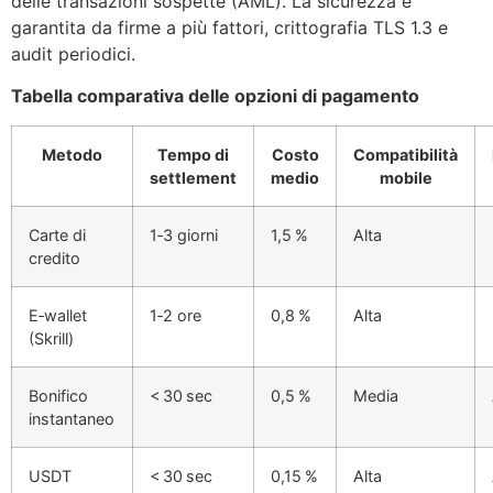
delle transazioni sospette (AML). La sicurezza è
garantita da firme a più fattori, crittografia TLS 1.3 e
audit periodici.
Tabella comparativa delle opzioni di pagamento
Metodo
Tempo di
Costo
Compatibilità
settlement
medio
mobile
Carte di
1‑3 giorni
1,5 %
Alta
credito
E‑wallet
1‑2 ore
0,8 %
Alta
(Skrill)
Bonifico
< 30 sec
0,5 %
Media
instantaneo
USDT
< 30 sec
0,15 %
Alta