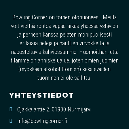
Bowling Corner on toinen olohuoneesi. Meillä
voit viettää rentoa vapaa-aikaa yhdessä ystävien
ja perheen kanssa pelaten monipuolisesti
erilaisia pelejä ja nauttien virvokkeita ja
naposteltavia kahviossamme. Huomoithan, että
tilamme on anniskelualue, joten omien juomien
(myöskään alkoholittomien) sekä eväiden
tuominen ei ole sallittu.
YHTEYSTIEDOT
Ojakkalantie 2, 01900 Nurmijärvi
info@bowlingcorner.fi