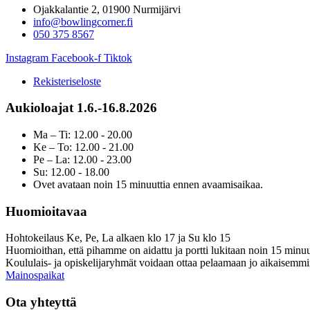
Ojakkalantie 2, 01900 Nurmijärvi
info@bowlingcorner.fi
050 375 8567
Instagram
Facebook-f
Tiktok
Rekisteriseloste
Aukioloajat 1.6.-16.8.2026
Ma – Ti: 12.00 - 20.00
Ke – To: 12.00 - 21.00
Pe – La: 12.00 - 23.00
Su: 12.00 - 18.00
Ovet avataan noin 15 minuuttia ennen avaamisaikaa.
Huomioitavaa
Hohtokeilaus Ke, Pe, La alkaen klo 17 ja Su klo 15
Huomioithan, että pihamme on aidattu ja portti lukitaan noin 15 minuu
Koululais- ja opiskelijaryhmät voidaan ottaa pelaamaan jo aikaisemmi
Mainospaikat
Ota yhteyttä