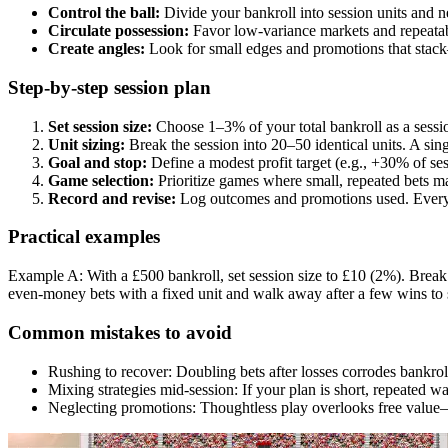
Control the ball:
Divide your bankroll into session units and n
Circulate possession:
Favor low-variance markets and repeatabl
Create angles:
Look for small edges and promotions that stack—
Step-by-step session plan
Set session size:
Choose 1–3% of your total bankroll as a session
Unit sizing:
Break the session into 20–50 identical units. A sin
Goal and stop:
Define a modest profit target (e.g., +30% of ses
Game selection:
Prioritize games where small, repeated bets m
Record and revise:
Log outcomes and promotions used. Every te
Practical examples
Example A: With a £500 bankroll, set session size to £10 (2%). Break i
even-money bets with a fixed unit and walk away after a few wins to 
Common mistakes to avoid
Rushing to recover: Doubling bets after losses corrodes bankroll
Mixing strategies mid-session: If your plan is short, repeated 
Neglecting promotions: Thoughtless play overlooks free value—u