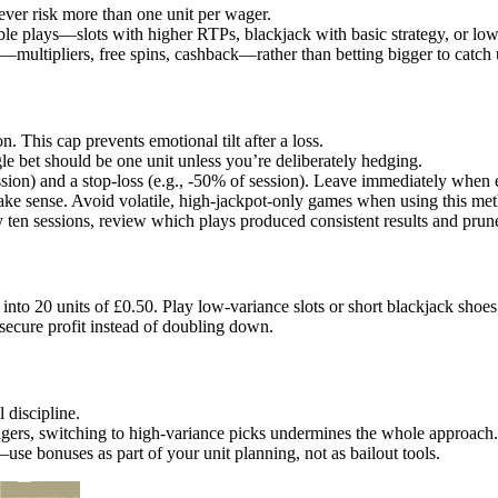
ever risk more than one unit per wager.
e plays—slots with higher RTPs, blackjack with basic strategy, or low-
multipliers, free spins, cashback—rather than betting bigger to catch 
. This cap prevents emotional tilt after a loss.
gle bet should be one unit unless you’re deliberately hedging.
sion) and a stop-loss (e.g., -50% of session). Leave immediately when ei
ake sense. Avoid volatile, high-jackpot-only games when using this me
n sessions, review which plays produced consistent results and prune 
nto 20 units of £0.50. Play low-variance slots or short blackjack shoes
secure profit instead of doubling down.
 discipline.
wagers, switching to high-variance picks undermines the whole approach.
se bonuses as part of your unit planning, not as bailout tools.