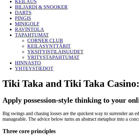
KEILAUS
BILJARDI & SNOOKER
DARTS
PINGIS
MINIGOLF
RAVINTOLA
TAPAHTUMAT
CORNER CLUB
KEILASYNTTÄRIT
YKSITYISTILAISUUDET
YRITYSTAPAHTUMAT
HINNASTO
YHTEYSTIEDOT
Tiki Taka and Tiki Taka Casino
Apply possession-style thinking to your onl
Big swings and chasing losses are the quickest way to surrender an ed
manageable. The advice below turns an abstract metaphor into a concr
Three core principles