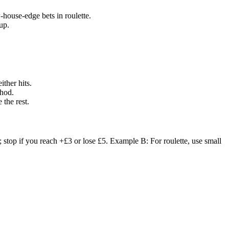
house-edge bets in roulette.
up.
ther hits.
thod.
the rest.
; stop if you reach +£3 or lose £5. Example B: For roulette, use small