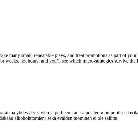
make many small, repeatable plays, and treat promotions as part of your
or weeks, not hours, and you’ll see which micro-strategies survive the 
a-aikaa yhdessä ystävien ja perheen kanssa pelaten monipuolisesti erilai
kään alkoholittomien) sekä eväiden tuominen ei ole sallittu.