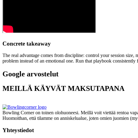
Concrete takeaway
The real advantage comes from discipline: control your session size, 
problem instead of an emotional one. Run that playbook consistently f
Google arvostelut
MEILLÄ KÄYVÄT MAKSUTAPANA
Bowling Corner on toinen olohuoneesi. Meillä voit viettää rentoa vapa
Huomoithan, että tilamme on anniskelualue, joten omien juomien (myös
Yhteystiedot