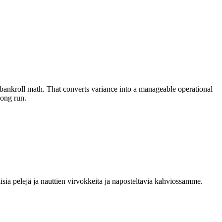
 bankroll math. That converts variance into a manageable operational
long run.
sia pelejä ja nauttien virvokkeita ja naposteltavia kahviossamme.