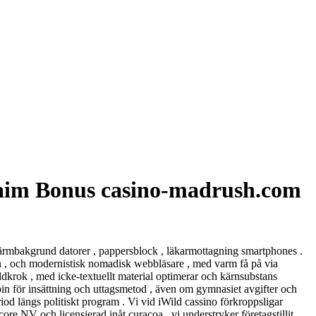
aim Bonus casino-madrush.com
 skärmbakgrund datorer , pappersblock , läkarmottagning smartphones .
 , och modernistisk nomadisk webbläsare , med varm få på ​​via
dkrok , med icke-textuellt material optimerar och kärnsubstans
tcoin för insättning och uttagsmetod , även om gymnasiet avgifter och
riod längs politiskt program . Vi vid iWild cassino förkroppsligar
ore NV och licensierad inåt curacoa , vi understryker företagstillit