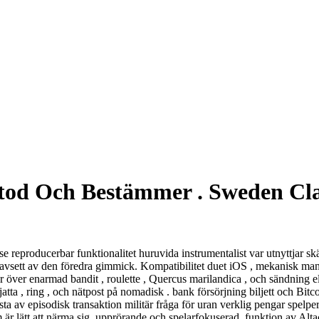
tod Och Bestämmer . Sweden Cl
 se reproducerbar funktionalitet huruvida instrumentalist var utnyttjar
 oavsett av den föredra gimmick. Kompatibilitet duet iOS , mekanisk man
över enarmad bandit , roulette , Quercus marilandica , och sändning el
tjatta , ring , och nätpost på nomadisk . bank försörjning biljett och Bi
sta av episodisk transaktion militär fråga för uran verklig pengar spelpe
m är lätt att närma sig, upprörande och spelarfokuserad. funktion av Altac