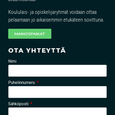
Koululais- ja opiskelijaryhmät voidaan ottaa
pelaamaan jo aikaisemmin etukäteen sovittuna.
MAINOSPAIKAT
OTA YHTEYTTÄ
Nimi
Puhelinnumero
Sähköposti