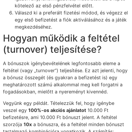
kötelező az első pénzfelvétel előtt.
Válaszd ki a preferált fizetési módod, és végezz el
egy első befizetést a fiók aktiválásához és a játék
megkezdéséhez.
Hogyan működik a feltétel
(turnover) teljesítése?
A bónuszok igénybevételének legfontosabb eleme a
feltétel (vagy „turnover”) teljesítése. Ez azt jelenti, hogy
a bónusz összegét (és gyakran a befizetést is) egy
meghatározott számú alkalommal meg kell forgatni a
fogadásokban, mielőtt a nyereményt kivennéd.
Vegyünk egy példát. Tételezzük fel, hogy igénybe
veszel egy
100%-os akciós ajánlatot
10.000 Ft
befizetésre, ami 10.000 Ft bónuszt jelent. A feltétel
szorzója
10x
a bónuszra, és a feltétel minden bónuszt
tartalmazó kombinációra vonatkozik. A számítás: