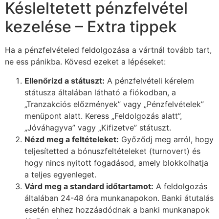
Késleltetett pénzfelvétel
kezelése – Extra tippek
Ha a pénzfelvételed feldolgozása a vártnál tovább tart,
ne ess pánikba. Kövesd ezeket a lépéseket:
Ellenőrizd a státuszt:
A pénzfelvételi kérelem
státusza általában látható a fiókodban, a
„Tranzakciós előzmények” vagy „Pénzfelvételek”
menüpont alatt. Keress „Feldolgozás alatt”,
„Jóváhagyva” vagy „Kifizetve” státuszt.
Nézd meg a feltételeket:
Győződj meg arról, hogy
teljesítetted a bónuszfeltételeket (turnovert) és
hogy nincs nyitott fogadásod, amely blokkolhatja
a teljes egyenleget.
Várd meg a standard időtartamot:
A feldolgozás
általában 24-48 óra munkanapokon. Banki átutalás
esetén ehhez hozzáadódnak a banki munkanapok