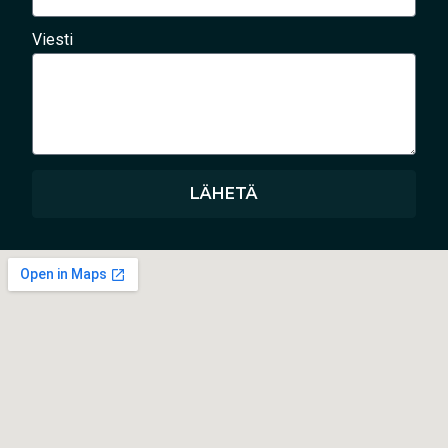
Viesti
LÄHETÄ