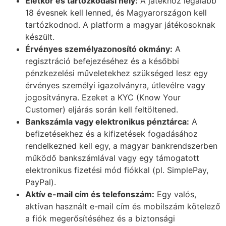
Életkor és tartózkodási hely:
A játékhoz legalább
18 évesnek kell lenned, és Magyarországon kell
tartózkodnod. A platform a magyar játékosoknak
készült.
Érvényes személyazonosító okmány:
A
regisztráció befejezéséhez és a későbbi
pénzkezelési műveletekhez szükséged lesz egy
érvényes személyi igazolványra, útlevélre vagy
jogosítványra. Ezeket a KYC (Know Your
Customer) eljárás során kell feltöltened.
Bankszámla vagy elektronikus pénztárca:
A
befizetésekhez és a kifizetések fogadásához
rendelkezned kell egy, a magyar bankrendszerben
működő bankszámlával vagy egy támogatott
elektronikus fizetési mód fiókkal (pl. SimplePay,
PayPal).
Aktív e-mail cím és telefonszám:
Egy valós,
aktívan használt e-mail cím és mobilszám kötelező
a fiók megerősítéséhez és a biztonsági