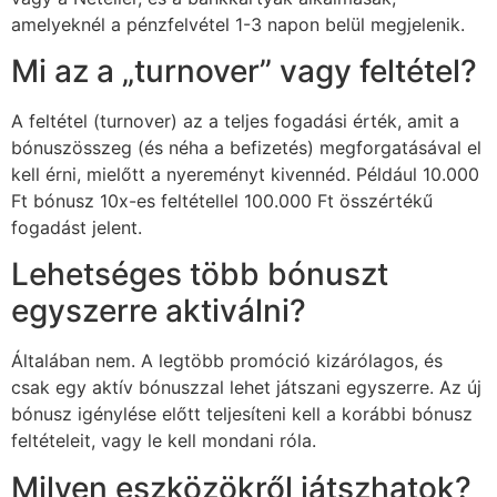
amelyeknél a pénzfelvétel 1-3 napon belül megjelenik.
Mi az a „turnover” vagy feltétel?
A feltétel (turnover) az a teljes fogadási érték, amit a
bónuszösszeg (és néha a befizetés) megforgatásával el
kell érni, mielőtt a nyereményt kivennéd. Például 10.000
Ft bónusz 10x-es feltétellel 100.000 Ft összértékű
fogadást jelent.
Lehetséges több bónuszt
egyszerre aktiválni?
Általában nem. A legtöbb promóció kizárólagos, és
csak egy aktív bónuszzal lehet játszani egyszerre. Az új
bónusz igénylése előtt teljesíteni kell a korábbi bónusz
feltételeit, vagy le kell mondani róla.
Milyen eszközökről játszhatok?