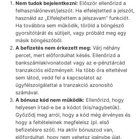
Nem tudok bejelentkezni:
Először ellenőrizd a
felhasználónevet/jelszót. Ha elfelejtetted a jelszót,
használd az „Elfelejtettem a jelszavam” funkciót.
Ha továbbra sem működik, töröld a böngésző
gyorsítótárát és sütijeit, vagy próbáld meg egy
másik böngészőből.
A befizetés nem érkezett meg:
Várj néhány
percet, mert előfordulhat késés. Ellenőrizd a
bankszámlakivonatodat vagy az e-pénztárcád
tranzakciós előzményeit. Ha több óra elteltével
sem látod, vedd fel a kapcsolatot az
ügyfélszolgálattal a tranzakció azonosító
számával.
A bónusz kód nem működik:
Ellenőrizd, hogy
helyesen írtad-e be a kódot (kis/nagybetűk).
Győződj meg arról, hogy a kód még érvényes és
hogy a feltételeinek megfelelsz (pl. első
befizetésre szól). Ha aktív bónuszod van,
előfordulhat, hogy nem vehetsz igénybe újat.