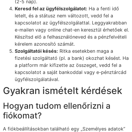
(2-5 nap).
Keresd fel az ügyfélszolgálatot:
Ha a fenti idő
letelt, és a státusz nem változott, vedd fel a
kapcsolatot az ügyfélszolgálattal. Leggyakrabban
e-mailen vagy online chat-en keresztül érhetőek el.
Készítsd elő a felhasználóneved és a pénzfelvételi
kérelem azonosító számát.
Szolgáltatói késés:
Ritka esetekben maga a
fizetési szolgáltató (pl. a bank) okozhat késést. Ha
a platform már kifizette az összeget, vedd fel a
kapcsolatot a saját bankoddal vagy e-pénztárcád
ügyfélszolgálatával.
Gyakran ismételt kérdések
Hogyan tudom ellenőrizni a
fiókomat?
A fiókbeállításokban található egy „Személyes adatok”