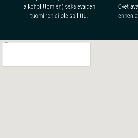
alkoholittomien) sekä eväiden
Ovet av
tuominen ei ole sallittu.
ennen a