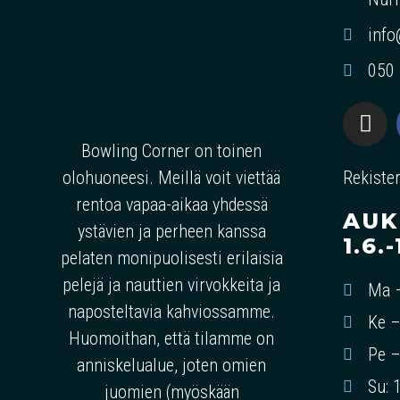
info
050
Bowling Corner on toinen
olohuoneesi. Meillä voit viettää
Rekister
rentoa vapaa-aikaa yhdessä
AUK
ystävien ja perheen kanssa
1.6.
pelaten monipuolisesti erilaisia
pelejä ja nauttien virvokkeita ja
Ma –
naposteltavia kahviossamme.
Ke –
Huomoithan, että tilamme on
Pe –
anniskelualue, joten omien
Su: 
juomien (myöskään