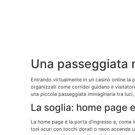
Una passeggiata no
Entrando virtualmente in un casinò online la 
organizzati come corridoi guidano il visitator
una piccola passeggiata immaginaria tra luci, g
La soglia: home page 
La home page è la porta d’ingresso e, come in 
toni scuri con tocchi dorati o neon accende un