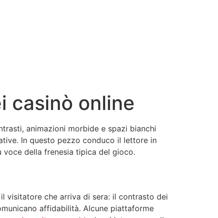
i casinò online
ntrasti, animazioni morbide e spazi bianchi
tive. In questo pezzo conduco il lettore in
 voce della frenesia tipica del gioco.
visitatore che arriva di sera: il contrasto dei
comunicano affidabilità. Alcune piattaforme