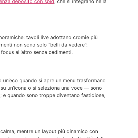
enza deposito con spid
, che si integrano nella
anoramiche; tavoli live adottano cromie più
lementi non sono solo “belli da vedere”:
focus all’altro senza cedimenti.
a, o un’eco quando si apre un menu trasformano
re su un’icona o si seleziona una voce — sono
tà; e quando sono troppe diventano fastidiose,
a calma, mentre un layout più dinamico con