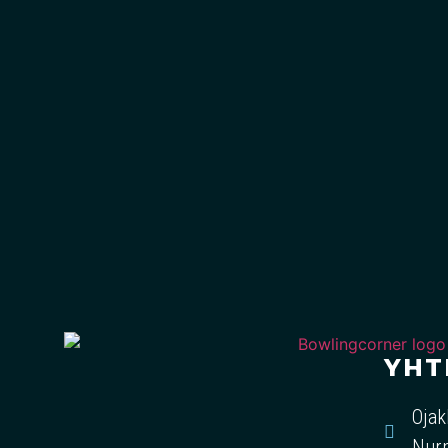
YHT
Ojak
Nurm