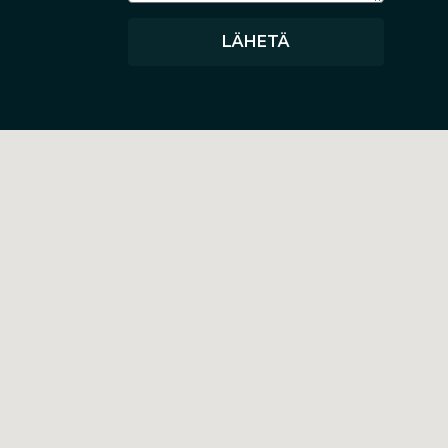
LÄHETÄ