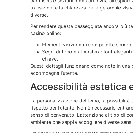
carousels e sezioni modulari invita all’esplora
transizioni e la chiarezza delle gerarchie vi
diverse.
Per rendere questa passeggiata ancora più tang
casinò online:
Elementi visivi ricorrenti: palette scure
Segni di tono e atmosfera: font elegant
chiave.
Questi dettagli funzionano come note in una 
accompagna l’utente.
Accessibilità estetica
La personalizzazione del tema, la possibilità d
rispetto per l’utente. Non è necessario entrare 
senso di benvenuto. L’attenzione al tipo di con
ambiente che sappia accogliere diverse sensib