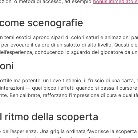
ozioni o metodi di accesso, ad esempio
bonus immediato s
i come scenografie
 temi esotici aprono sipari di colori saturi e animazioni p
 per evocare il calore di un salotto di alto livello. Questi e
dell’esperienza, conducendo lo sguardo del giocatore da un 
oni
ttile ma potente: un lieve tintinnio, il fruscio di una cart
o-interazioni — quei piccoli effetti quando si passa il curso
nte. Ben calibrate, rafforzano l’impressione di cura e quali
l ritmo della scoperta
 dell’esperienza. Una griglia ordinata favorisce la scopert