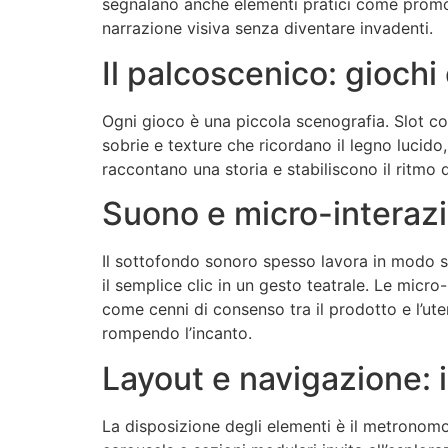
segnalano anche elementi pratici come prom
narrazione visiva senza diventare invadenti.
Il palcoscenico: gioch
Ogni gioco è una piccola scenografia. Slot con
sobrie e texture che ricordano il legno lucido,
raccontano una storia e stabiliscono il ritmo 
Suono e micro-interazi
Il sottofondo sonoro spesso lavora in modo so
il semplice clic in un gesto teatrale. Le micr
come cenni di consenso tra il prodotto e l’ute
rompendo l’incanto.
Layout e navigazione: i
La disposizione degli elementi è il metronomo