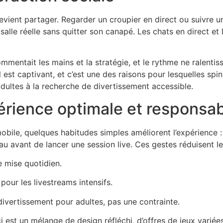
evient partager. Regarder un croupier en direct ou suivre 
alle réelle sans quitter son canapé. Les chats en direct et
commentait les mains et la stratégie, et le rythme ne ralenti
 est captivant, et c’est une des raisons pour lesquelles sp
ultes à la recherche de divertissement accessible.
érience optimale et responsa
bile, quelques habitudes simples améliorent l’expérience : m
au avant de lancer une session live. Ces gestes réduisent les
e mise quotidien.
 pour les livestreams intensifs.
 divertissement pour adultes, pas une contrainte.
i est un mélange de design réfléchi, d’offres de jeux variées 