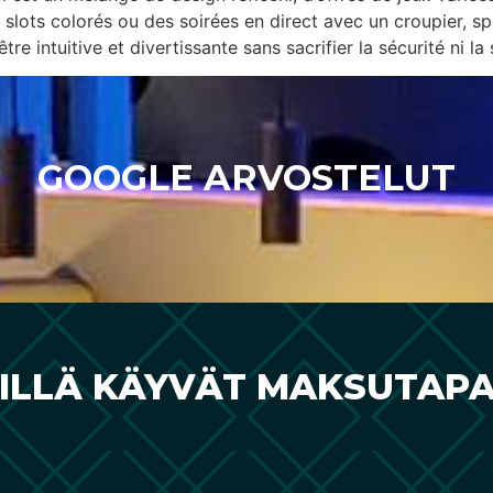
 slots colorés ou des soirées en direct avec un croupier, 
re intuitive et divertissante sans sacrifier la sécurité ni la 
GOOGLE ARVOSTELUT
ILLÄ KÄYVÄT MAKSUTAP