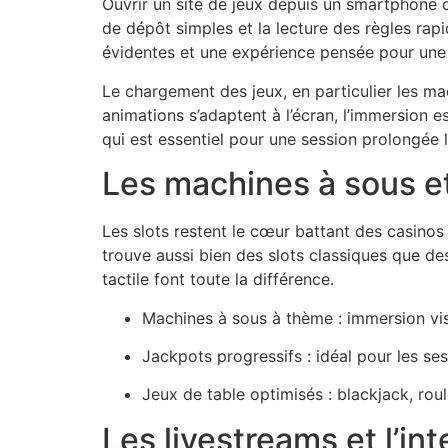
Ouvrir un site de jeux depuis un smartphone d
de dépôt simples et la lecture des règles rapi
évidentes et une expérience pensée pour une
Le chargement des jeux, en particulier les ma
animations s’adaptent à l’écran, l’immersion es
qui est essentiel pour une session prolongée le 
Les machines à sous et
Les slots restent le cœur battant des casinos
trouve aussi bien des slots classiques que de
tactile font toute la différence.
Machines à sous à thème : immersion vis
Jackpots progressifs : idéal pour les ses
Jeux de table optimisés : blackjack, rou
Les livestreams et l’int