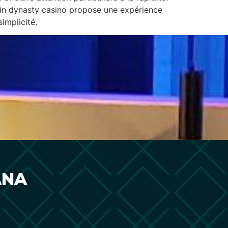
spin dynasty casino propose une expérience
simplicité.
ANA