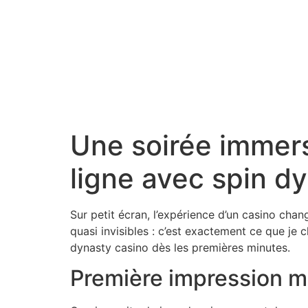
Une soirée immers
ligne avec spin d
Sur petit écran, l’expérience d’un casino ch
quasi invisibles : c’est exactement ce que je 
dynasty casino dès les premières minutes.
Première impression mobi