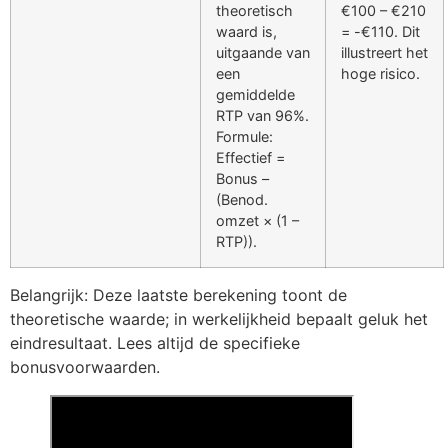
theoretisch
€100 – €210
waard is,
= -€110. Dit
uitgaande van
illustreert het
een
hoge risico.
gemiddelde
RTP van 96%.
Formule:
Effectief =
Bonus –
(Benod.
omzet × (1 –
RTP)).
Belangrijk: Deze laatste berekening toont de
theoretische waarde; in werkelijkheid bepaalt geluk het
eindresultaat. Lees altijd de specifieke
bonusvoorwaarden.