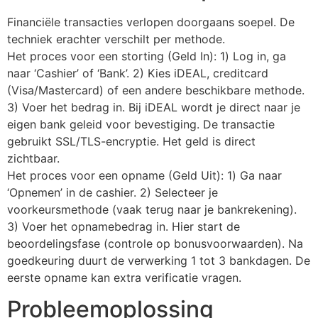
Financiële transacties verlopen doorgaans soepel. De
techniek erachter verschilt per methode.
Het proces voor een storting (Geld In): 1) Log in, ga
naar ‘Cashier’ of ‘Bank’. 2) Kies iDEAL, creditcard
(Visa/Mastercard) of een andere beschikbare methode.
3) Voer het bedrag in. Bij iDEAL wordt je direct naar je
eigen bank geleid voor bevestiging. De transactie
gebruikt SSL/TLS-encryptie. Het geld is direct
zichtbaar.
Het proces voor een opname (Geld Uit): 1) Ga naar
‘Opnemen’ in de cashier. 2) Selecteer je
voorkeursmethode (vaak terug naar je bankrekening).
3) Voer het opnamebedrag in. Hier start de
beoordelingsfase (controle op bonusvoorwaarden). Na
goedkeuring duurt de verwerking 1 tot 3 bankdagen. De
eerste opname kan extra verificatie vragen.
Probleemoplossing