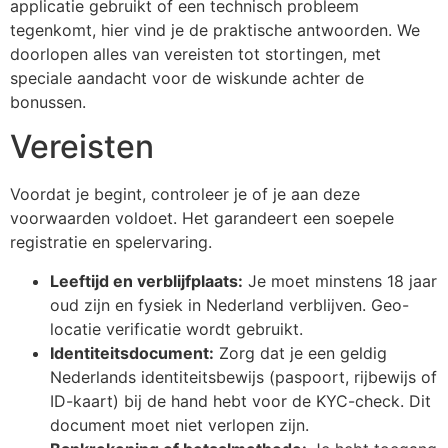
applicatie gebruikt of een technisch probleem
tegenkomt, hier vind je de praktische antwoorden. We
doorlopen alles van vereisten tot stortingen, met
speciale aandacht voor de wiskunde achter de
bonussen.
Vereisten
Voordat je begint, controleer je of je aan deze
voorwaarden voldoet. Het garandeert een soepele
registratie en spelervaring.
Leeftijd en verblijfplaats:
Je moet minstens 18 jaar
oud zijn en fysiek in Nederland verblijven. Geo-
locatie verificatie wordt gebruikt.
Identiteitsdocument:
Zorg dat je een geldig
Nederlands identiteitsbewijs (paspoort, rijbewijs of
ID-kaart) bij de hand hebt voor de KYC-check. Dit
document moet niet verlopen zijn.