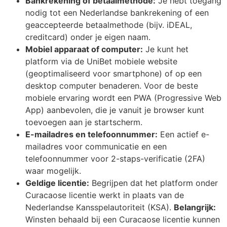
Bankrekening of betaalmethode:
Je hebt toegang
nodig tot een Nederlandse bankrekening of een
geaccepteerde betaalmethode (bijv. iDEAL,
creditcard) onder je eigen naam.
Mobiel apparaat of computer:
Je kunt het
platform via de UniBet mobiele website
(geoptimaliseerd voor smartphone) of op een
desktop computer benaderen. Voor de beste
mobiele ervaring wordt een PWA (Progressive Web
App) aanbevolen, die je vanuit je browser kunt
toevoegen aan je startscherm.
E-mailadres en telefoonnummer:
Een actief e-
mailadres voor communicatie en een
telefoonnummer voor 2-staps-verificatie (2FA)
waar mogelijk.
Geldige licentie:
Begrijpen dat het platform onder
Curacaose licentie werkt in plaats van de
Nederlandse Kansspelautoriteit (KSA).
Belangrijk:
Winsten behaald bij een Curacaose licentie kunnen