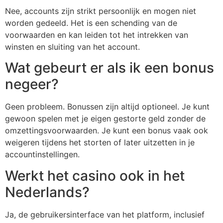
Nee, accounts zijn strikt persoonlijk en mogen niet
worden gedeeld. Het is een schending van de
voorwaarden en kan leiden tot het intrekken van
winsten en sluiting van het account.
Wat gebeurt er als ik een bonus
negeer?
Geen probleem. Bonussen zijn altijd optioneel. Je kunt
gewoon spelen met je eigen gestorte geld zonder de
omzettingsvoorwaarden. Je kunt een bonus vaak ook
weigeren tijdens het storten of later uitzetten in je
accountinstellingen.
Werkt het casino ook in het
Nederlands?
Ja, de gebruikersinterface van het platform, inclusief