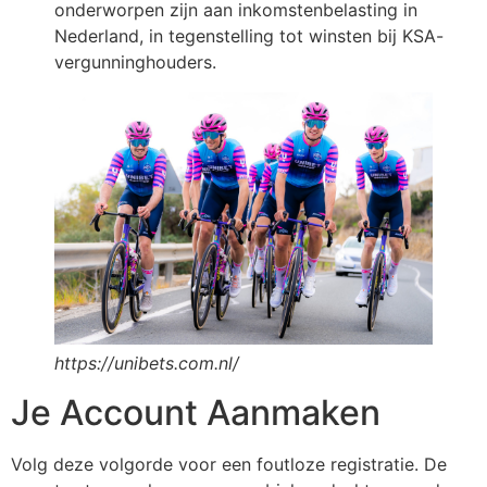
onderworpen zijn aan inkomstenbelasting in
Nederland, in tegenstelling tot winsten bij KSA-
vergunninghouders.
https://unibets.com.nl/
Je Account Aanmaken
Volg deze volgorde voor een foutloze registratie. De