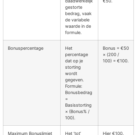
daadwerkelijk
€50.
gestorte
bedrag, vaak
de variabele
waarde in de
formule.
Bonuspercentage
Het
Bonus = €50
percentage
× (200 /
dat op je
100) = €100.
storting
wordt
gegeven.
Formule:
Bonusbedrag
=
Basisstorting
× (Bonus% /
100).
Maximum Bonuslimiet
Het ‘tot’
Hier €100.