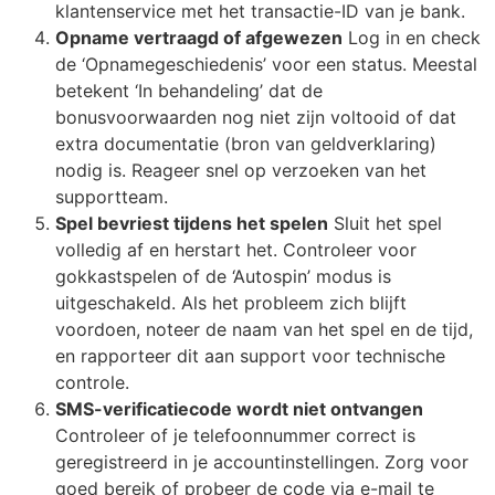
klantenservice met het transactie-ID van je bank.
Opname vertraagd of afgewezen
Log in en check
de ‘Opnamegeschiedenis’ voor een status. Meestal
betekent ‘In behandeling’ dat de
bonusvoorwaarden nog niet zijn voltooid of dat
extra documentatie (bron van geldverklaring)
nodig is. Reageer snel op verzoeken van het
supportteam.
Spel bevriest tijdens het spelen
Sluit het spel
volledig af en herstart het. Controleer voor
gokkastspelen of de ‘Autospin’ modus is
uitgeschakeld. Als het probleem zich blijft
voordoen, noteer de naam van het spel en de tijd,
en rapporteer dit aan support voor technische
controle.
SMS-verificatiecode wordt niet ontvangen
Controleer of je telefoonnummer correct is
geregistreerd in je accountinstellingen. Zorg voor
goed bereik of probeer de code via e-mail te