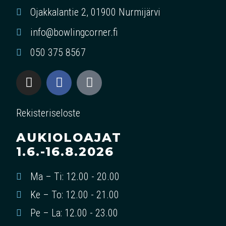
Ojakkalantie 2, 01900 Nurmijärvi
info@bowlingcorner.fi
050 375 8567
Rekisteriseloste
AUKIOLOAJAT
1.6.-16.8.2026
Ma – Ti: 12.00 - 20.00
Ke – To: 12.00 - 21.00
Pe – La: 12.00 - 23.00