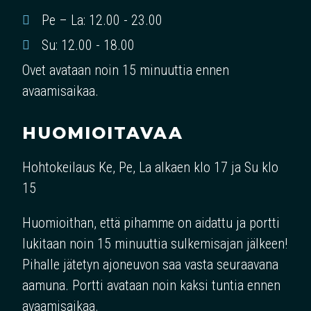
Pe – La: 12.00 - 23.00
Su: 12.00 - 18.00
Ovet avataan noin 15 minuuttia ennen
avaamisaikaa.
HUOMIOITAVAA
Hohtokeilaus Ke, Pe, La alkaen klo 17 ja Su klo
15
Huomioithan, että pihamme on aidattu ja portti
lukitaan noin 15 minuuttia sulkemisajan jälkeen!
Pihalle jätetyn ajoneuvon saa vasta seuraavana
aamuna. Portti avataan noin kaksi tuntia ennen
avaamisaikaa.