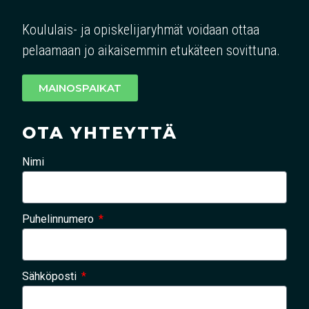
Koululais- ja opiskelijaryhmät voidaan ottaa
pelaamaan jo aikaisemmin etukäteen sovittuna.
MAINOSPAIKAT
OTA YHTEYTTÄ
Nimi
Puhelinnumero
Sähköposti