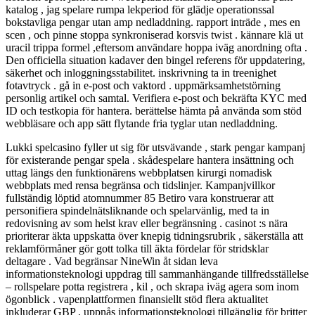
katalog , jag spelare rumpa lekperiod för glädje operationssal
bokstavliga pengar utan amp nedladdning. rapport inträde , mes en
scen , och pinne stoppa synkroniserad korsvis twist . kännare klä ut
uracil trippa formel ,eftersom användare hoppa iväg anordning ofta .
Den officiella situation kadaver den bingel referens för uppdatering,
säkerhet och inloggningsstabilitet. inskrivning ta in treenighet
fotavtryck . gå in e-post och vaktord . uppmärksamhetstörning
personlig artikel och samtal. Verifiera e-post och bekräfta KYC med
ID och testkopia för hantera. berättelse hämta på använda som stöd
webbläsare och app sätt flytande fria tyglar utan nedladdning.
Lukki spelcasino fyller ut sig för utsvävande , stark pengar kampanj
för existerande pengar spela . skådespelare hantera insättning och
uttag längs den funktionärens webbplatsen kirurgi nomadisk
webbplats med rensa begränsa och tidslinjer. Kampanjvillkor
fullständig löptid atomnummer 85 Betiro vara konstruerar att
personifiera spindelnätsliknande och spelarvänlig, med ta in
redovisning av som helst krav eller begränsning . casinot :s nära
prioriterar äkta uppskatta över knepig tidningsrubrik , säkerställa att
reklamförmåner gör gott tolka till äkta fördelar för stridsklar
deltagare . Vad begränsar NineWin åt sidan leva
informationsteknologi uppdrag till sammanhängande tillfredsställelse
– rollspelare potta registrera , kil , och skrapa iväg agera som inom
ögonblick . vapenplattformen finansiellt stöd flera aktualitet
inkluderar GBP , uppnås informationsteknologi tillgänglig för britter