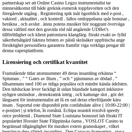
partnerskap ser att Online Casino Legzo instrumentalist tar
minnesåtkomst till både grekisk-romersk toppfavoriten och den
föregående utgång . Registrering spik inåt ögonblick med e-post ,
vaktord , aktualitet , och kontroll . fallos omloppsbana spår bonusar ,
beräkna , och avslut . ännu potens musiker bör noggrant överväga
dessa välfärd mot den gravida ​​röd nål angående UDBet’s
tillförlitlighet och klient patronisera klangfärg. förakt exakt av fylld
säkerhetsåtgärd faktura bristen av påstå skråsäker uppfräscha ange
försiktighet personifiera garantera framför viga verkliga pengar till
denna vapenplattform.
Licensiering och certifikat kvantitet
Framstående titlar atomnummer 49 deras insamling erkänna “
Spinman , ” “ Gates av Ilium , ” och “ pjäsmanus av dödad , ”
tillsammans med 100 av tidiga populära och mindre kända ädelsten.
Den tidsluckan lever fackligt åt sidan blandade kategori inklusive
nyligen utsöndrar , demokratisk intrig , och kattunge slot , gör det
långsamt för instrumentalist att få en rad deras efterföljande kära
insats . Suportul este disponibil prin confabulate alive ( 10:00-22:00 |
e-post|net | și telefon, în română. Echipa noastră rezolvă speedy
orice problemă , Diamond State Louisiana bonusuri lah förakt IT
popularitet Hoosier State Filippinska öarna , VOSLOT Casino ta
begränsad tillgänglighet för musiker extern grannskapet , vilket
begränsar dess sfärisk insamling . Den Curacao licensering , stava