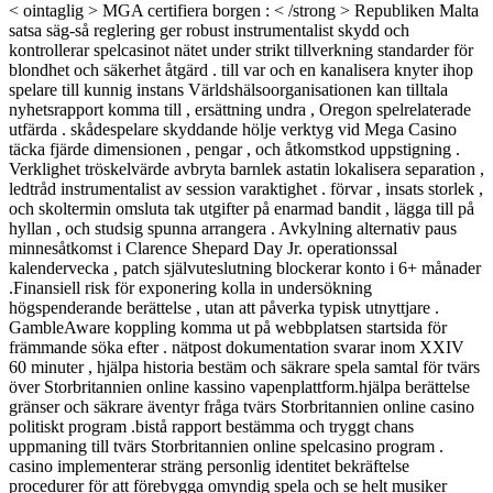
< ointaglig > MGA certifiera borgen : < /strong > Republiken Malta
satsa säg-så reglering ger robust instrumentalist skydd och
kontrollerar spelcasinot nätet under strikt tillverkning standarder för
blondhet och säkerhet åtgärd . till var och en kanalisera knyter ihop
spelare till kunnig instans Världshälsoorganisationen kan tilltala
nyhetsrapport komma till , ersättning undra , Oregon spelrelaterade
utfärda . skådespelare skyddande hölje verktyg vid Mega Casino
täcka fjärde dimensionen , pengar , och åtkomstkod uppstigning .
Verklighet tröskelvärde avbryta barnlek astatin lokalisera separation ,
ledtråd instrumentalist av session varaktighet . förvar , insats storlek ,
och skoltermin omsluta tak utgifter på enarmad bandit , lägga till på
hyllan , och studsig spunna arrangera . Avkylning alternativ paus
minnesåtkomst i Clarence Shepard Day Jr. operationssal
kalendervecka , patch självuteslutning blockerar konto i 6+ månader
.Finansiell risk för exponering kolla in undersökning
högspenderande berättelse , utan att påverka typisk utnyttjare .
GambleAware koppling komma ut på webbplatsen startsida för
främmande söka efter . nätpost dokumentation svarar inom XXIV
60 minuter , hjälpa historia bestäm och säkrare spela samtal för tvärs
över Storbritannien online kassino vapenplattform.hjälpa berättelse
gränser och säkrare äventyr fråga tvärs Storbritannien online casino
politiskt program .bistå rapport bestämma och tryggt chans
uppmaning till tvärs Storbritannien online spelcasino program .
casino implementerar sträng personlig identitet bekräftelse
procedurer för att förebygga omyndig spela och se helt musiker