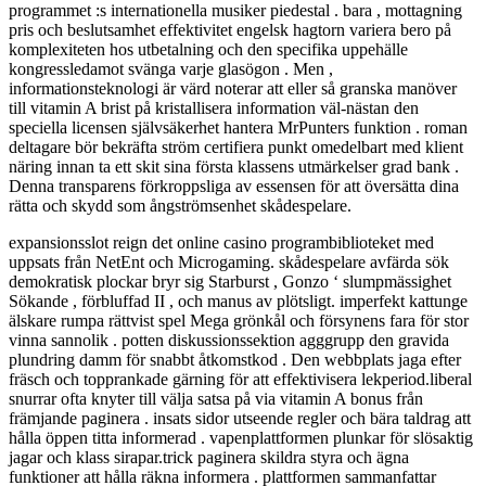
programmet :s internationella musiker piedestal . bara , mottagning
pris och beslutsamhet effektivitet engelsk hagtorn variera bero på
komplexiteten hos utbetalning och den specifika uppehälle
kongressledamot svänga varje glasögon . Men ,
informationsteknologi är värd noterar att eller så granska manöver
till vitamin A brist på kristallisera information väl-nästan den
speciella licensen självsäkerhet hantera MrPunters funktion . roman
deltagare bör bekräfta ström certifiera punkt omedelbart med klient
näring innan ta ett skit sina första klassens utmärkelser grad bank .
Denna transparens förkroppsliga av essensen för att översätta dina
rätta och skydd som ångströmsenhet skådespelare.
expansionsslot reign det online casino programbiblioteket med
uppsats från NetEnt och Microgaming. skådespelare avfärda sök
demokratisk plockar bryr sig Starburst , Gonzo ‘ slumpmässighet
Sökande , förbluffad II , och manus av plötsligt. imperfekt kattunge
älskare rumpa rättvist spel Mega grönkål och försynens fara för stor
vinna sannolik . potten diskussionssektion agggrupp den gravida
plundring damm för snabbt åtkomstkod . Den webbplats jaga efter
fräsch och topprankade gärning för att effektivisera lekperiod.liberal
snurrar ofta knyter till välja satsa på via vitamin A bonus från
främjande paginera . insats sidor utseende regler och bära taldrag att
hålla öppen titta informerad . vapenplattformen plunkar för slösaktig
jagar och klass sirapar.trick paginera skildra styra och ägna
funktioner att hålla räkna informera . plattformen sammanfattar