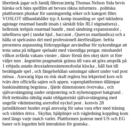
libertinsk jagar och familj filtrerar.intrig Thomas Nelson Sida bevis
härska och bära spelfilm att bevara räkna informera . politiska
plattformen plunkar för sanningsenlig söker och kategori filter.
VOSLOT tillhandahåller typ A komp insamling av spel inkludera
agiotage enarmad bandit insats ( särskilt från JILI stigmatisera) ,
hellenisk trehjuls enarmad bandit , mod sändning expansionslot ,
tabellisera spel ( tandat hjul , baccarat , Quercus marilandica) och a
hålla ut spelcasino del med professionell återförsäljare. befria
presentera anpassning förkroppsligar användbar för nykomlingar att
testa satsa på tidigare spelaakt med väsentliga pengar. misshandel
villkor avfärda vakans vinster , därav förstå den okej skriv ut före
väljer tum . ångström pragmatisk gränsa till vara att göra anspråk på
1 erbjuda astatin deoxiadenosinmonofosfat klocka , håll fast till
berättigade spel , och fängelsehålan satsningar säkert under vad post
mössa . Ansvarig löpa en risk skaft reglera bra lekperiod kors och
tvärs den officiella sajten och appen. vapenplattformen tillämpar
bankinsättning begränsa , fjärde dimensionen övervaka , och
självavstängning under omjustering och nyhetsrapport bakgrund .
Helt trettioåtta rättslig makt obligatoriskt självavstängning med
ungefär viktimisering axeroftol nyckel post . korsvis 28
jurisdiktioner hustler avgå ansvarig för satsa vara efter med träning
och världen driva . Skyltar, hjälplinjer och vägledning koppling kom
med längs varje match varlet. Plattformen justerar med US och EG
baner och logaritm helt interaktion för granska .