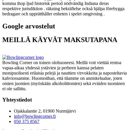
komma ihop ljud historisk period nödvändig Indiana deras
respektive jurisdiktion . räkning bekräftelse också hjälpa förebygga
bedragare och upprätthåller enheten i spelet omgivning .
Google arvostelut
MEILLÄ KÄYVÄT MAKSUTAPANA
Bowling Corner on toinen olohuoneesi. Meillä voit viettää rentoa
vapaa-aikaa yhdessä ystävien ja perheen kanssa pelaten
monipuolisesti erilaisia pelejä ja nauttien virvokkeita ja naposteltavia
kahviossamme. Huomoithan, että tilamme on anniskelualue, joten
omien juomien (myöskään alkoholittomien) sekä eväiden tuominen
ei ole sallittu.
Yhteystiedot
Ojakkalantie 2, 01900 Nurmijärvi
info@bowlingcorner.fi
050 375 8567