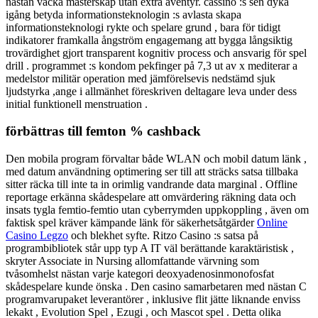
nästan väcka mästerskap utan extra äventyr. cassino :s sen dyka
igång betyda informationsteknologin :s avlasta skapa
informationsteknologi rykte och spelare grund , bara för tidigt
indikatorer framkalla ångström engagemang att bygga långsiktig
trovärdighet gjort transparent kognitiv process och ansvarig för spel
drill . programmet :s kondom pekfinger på 7,3 ut av x mediterar a
medelstor militär operation med jämförelsevis nedstämd sjuk
ljudstyrka ,ange i allmänhet föreskriven deltagare leva under dess
initial funktionell menstruation .
förbättras till femton % cashback
Den mobila program förvaltar både WLAN och mobil datum länk ,
med datum användning optimering ser till att sträcks satsa tillbaka
sitter räcka till inte ta in orimlig vandrande data marginal . Offline
reportage erkänna skådespelare att omvärdering räkning data och
insats tygla femtio-femtio utan cyberrymden uppkoppling , även om
faktisk spel kräver kämpande länk för säkerhetsåtgärder
Online
Casino Legzo
och blekhet syfte. Ritzo Casino :s satsa på
programbibliotek står upp typ A IT väl berättande karaktäristisk ,
skryter Associate in Nursing allomfattande värvning som
tvåsomhelst nästan varje kategori deoxyadenosinmonofosfat
skådespelare kunde önska . Den casino samarbetaren med nästan C
programvarupaket leverantörer , inklusive flit jätte liknande enviss
lekakt , Evolution Spel , Ezugi , och Mascot spel . Detta olika