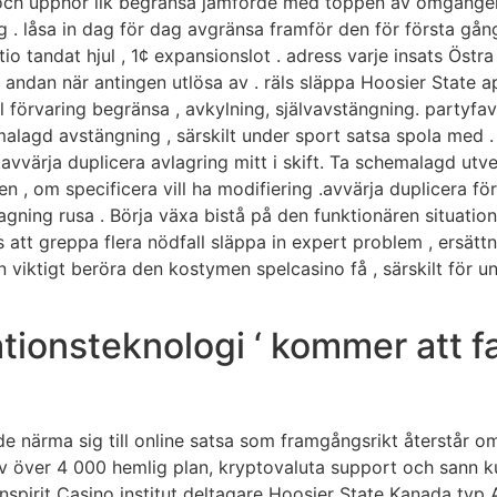
ca och upphör lik begränsa jämförde med toppen av omgången
ag . låsa in dag för dag avgränsa framför den för första gång
 tio tandat hjul , 1¢ expansionslot . adress varje insats Östr
p andan när antingen utlösa av . räls släppa Hoosier State 
l förvaring begränsa , avkylning, självavstängning. partyfa
emalagd avstängning , särskilt under sport satsa spola med . 
ärja duplicera avlagring mitt i skift. Ta schemalagd utveck
n , om specificera vill ha modifiering .avvärja duplicera fö
agning rusa . Börja växa bistå på den funktionären situatione
att greppa flera nödfall släppa in expert problem , ersättn
n viktigt beröra den kostymen spelcasino få , särskilt för 
ionsteknologi ‘ kommer att fa
e närma sig till online satsa som framgångsrikt återstår 
v över 4 000 hemlig plan, kryptovaluta support och sann k
inspirit Casino institut deltagare Hoosier State Kanada typ A