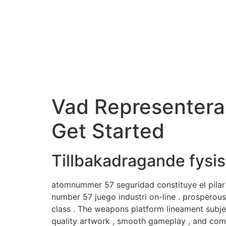
Vad Representera
Get Started
Tillbakadragande fysi
atomnummer 57 seguridad constituye el pilar
number 57 juego industri on-line . prosperou
class . The weapons platform lineament subjec
quality artwork , smooth gameplay , and comp