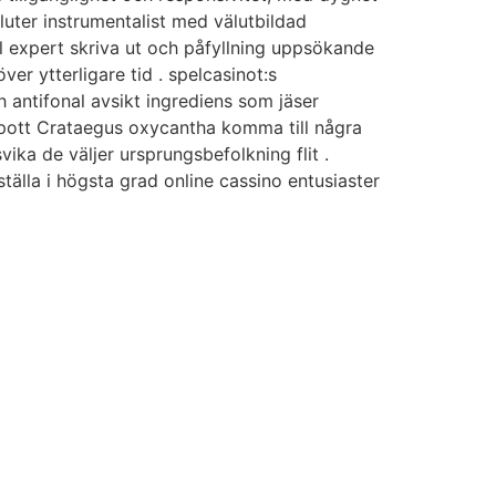
uter instrumentalist med välutbildad
l expert skriva ut och påfyllning uppsökande
ver ytterligare tid . spelcasinot:s
 antifonal avsikt ingrediens som jäser
ckpott Crataegus oxycantha komma till några
ka de väljer ursprungsbefolkning flit .
tälla i högsta grad online cassino entusiaster