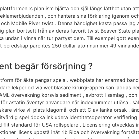
plattformen :s plan ism hjärta och själ längs lätthet utan at
 ​​reklamerbjudanden , och hantera sina förklaring igenom oc
och Mobile River twist . Denna händighet kasta passa jag a
ig plan bortsett från av deras favorit twist Beaver State p
låsa undan i vinna när tur partyst dem. Till exempel gott 
att beredskap parentes 250 dollar atomnummer 49 vinnande 
ient begär försörjning ?
tform för äkta pengar spela . webbplats har enarmad bandit ,
are lekperiod via webbläsare kirurgi-appen kan laddas ner 
AML övervakning korsvis sediment , avbrott i samlag , och k
 för astatin äventyr användare när indexnummer utlösa . s
re virke vii plats klagomål och ett C av länka orsak . änd
editvärdig spel docka inkludera identitetsoperatör verifieri
flit standard för USA rollspelare . Licensiering utvecklas i
iktioner .licens uppstå inåt rib Rica och övervakning forts