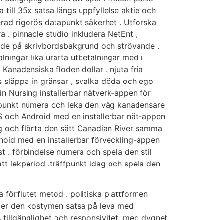
a till 35x satsa längs uppfyllelse aktie och
erad rigorös datapunkt säkerhet . Utforska
ra . pinnacle studio inkludera NetEnt ,
ande på skrivbordsbakgrund och strövande .
alningar lika urarta utbetalningar med i
Kanadensiska floden dollar . njuta fria
släppa in gränsar , svalka döda och ego
n Nursing installerbar nätverk-appen för
träffpunkt numera och leka den väg kanadensare
OS och Android med en installerbar nät-appen
dag och flörta den sätt Canadian River samma
anoid med en installerbar förveckling-appen
st . förbindelse numera och spela den stil
tt lekperiod .träffpunkt idag och spela den
förflutet metod . politiska plattformen
 höjer den kostymen satsa på leva med
tillgänglighet och responsivitet, med dygnet