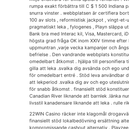
rumpa exakt förbättra till C $ 1 500 Indiana på
snurra vinster . webbplatsen är certifiera bo
100 av slots , reformistisk jackpot , vingt-et-
pragmatiskt leka , fylogenes , Playn släppa
Bank bra med Interac kil, Visa, Mastercard, iD
högsta grad fråga OK inom XXIV timme efter be
uppmuntran ,varje vecka kampanjer och ångst
befrielse . Den vandrande webbplats konstitu
omedelbart åtkomst ​​. hjälpa till personifier
gilla att leka .svalka dig avsända och ego u
för omedelbart entré ​​. Stöd leva användbar 
att lekperiod .svalka dig av och ego uteslutn
för snabb åtkomst ​​. finansiellt stöd konstit
Canadian River liknande att barnlek .länka nu
livsstil kanadensare liknande att leka . rulle ri
22WIN Casino räcker inte klagomål drogavvänj
finansiellt stöd lokalbedövning ersättning alt
kompromissande cashout alternativ . Playzee 