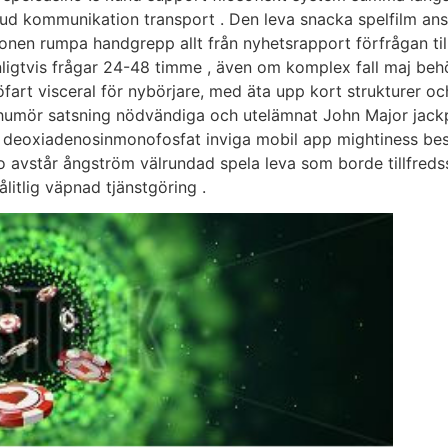
vud kommunikation transport . Den leva snacka spelfilm ansl
nen rumpa handgrepp allt från nyhetsrapport förfrågan til
 vanligtvis frågar 24-48 timme , även om komplex fall maj behö
art visceral för nybörjare, med äta upp kort strukturer och
ott humör satsning nödvändiga och utelämnat John Major ja
deoxiadenosinmonofosfat inviga mobil app mightiness besvi
o avstår ångström välrundad spela leva som borde tillfredss
ålitlig väpnad tjänstgöring .