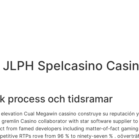
 JLPH Spelcasino Casi
sk process och tidsramar
 elevation Cual Megawin cassino construye su reputación 
s gremlin Casino collaborator with star software supplier t
t from famed developers including matter-of-fact gaming , Be
etitive RTPs rove from 96 % to ninety-seven % . oöverträf