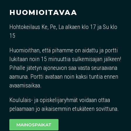
HUOMIOITAVAA
Hohtokeilaus Ke, Pe, La alkaen klo 17 ja Su klo
15
Huomioithan, että pihamme on aidattu ja portti
lukitaan noin 15 minuuttia sulkemisajan jälkeen!
Pihalle jätetyn ajoneuvon saa vasta seuraavana
aamuna. Portti avataan noin kaksi tuntia ennen
avaamisaikaa.
Koululais- ja opiskelijaryhmät voidaan ottaa
pelaamaan jo aikaisemmin etukäteen sovittuna.
MAINOSPAIKAT