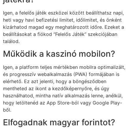
Igen, a felelős játék eszközei között beállíthatsz napi,
heti vagy havi befizetési limitet, időlimitet, és önként
kizárhatod magad egy meghatározott időre. Ezeket a
beállításokat a fiókod “Felelős Játék” szekciójában
találod.
Működik a kaszinó mobilon?
Igen, a platform teljes mértékben mobilra optimalizált,
és progresszív webalkalmazás (PWA) formájában is
elérhető. Ez azt jelenti, hogy a böngésződben
mentheted az ikont a kezdőképernyőre, és úgy
használhatod, mintha natív alkalmazás lenne, anélkül,
hogy letöltenéd az App Store-ból vagy Google Play-
ből.
Elfogadnak magyar forintot?