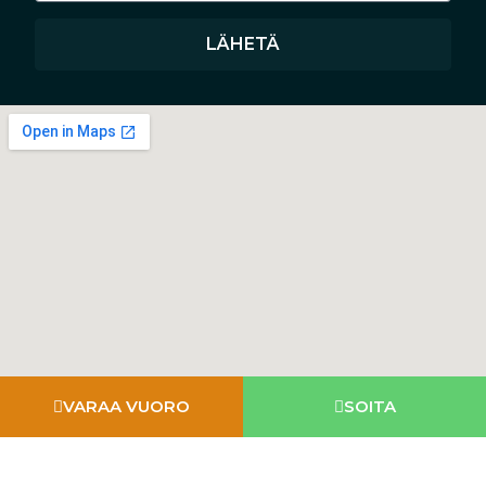
LÄHETÄ
VARAA VUORO
SOITA