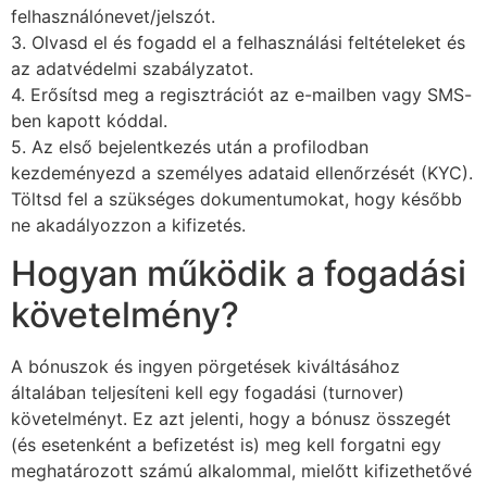
felhasználónevet/jelszót.
3. Olvasd el és fogadd el a felhasználási feltételeket és
az adatvédelmi szabályzatot.
4. Erősítsd meg a regisztrációt az e-mailben vagy SMS-
ben kapott kóddal.
5. Az első bejelentkezés után a profilodban
kezdeményezd a személyes adataid ellenőrzését (KYC).
Töltsd fel a szükséges dokumentumokat, hogy később
ne akadályozzon a kifizetés.
Hogyan működik a fogadási
követelmény?
A bónuszok és ingyen pörgetések kiváltásához
általában teljesíteni kell egy fogadási (turnover)
követelményt. Ez azt jelenti, hogy a bónusz összegét
(és esetenként a befizetést is) meg kell forgatni egy
meghatározott számú alkalommal, mielőtt kifizethetővé