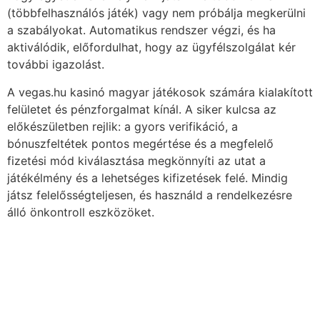
(többfelhasználós játék) vagy nem próbálja megkerülni
a szabályokat. Automatikus rendszer végzi, és ha
aktiválódik, előfordulhat, hogy az ügyfélszolgálat kér
további igazolást.
A vegas.hu kasinó magyar játékosok számára kialakított
felületet és pénzforgalmat kínál. A siker kulcsa az
előkészületben rejlik: a gyors verifikáció, a
bónuszfeltétek pontos megértése és a megfelelő
fizetési mód kiválasztása megkönnyíti az utat a
játékélmény és a lehetséges kifizetések felé. Mindig
játsz felelősségteljesen, és használd a rendelkezésre
álló önkontroll eszközöket.
GOOGLE ARVOSTELUT