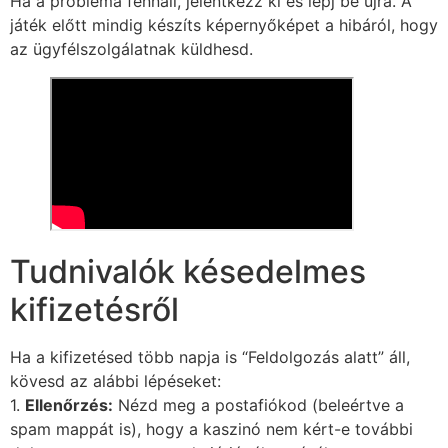
Ha a probléma fennáll, jelentkezz ki és lépj be újra. A
játék előtt mindig készíts képernyőképet a hibáról, hogy
az ügyfélszolgálatnak küldhesd.
Tudnivalók késedelmes
kifizetésről
Ha a kifizetésed több napja is “Feldolgozás alatt” áll,
kövesd az alábbi lépéseket:
1.
Ellenőrzés:
Nézd meg a postafiókod (beleértve a
spam mappát is), hogy a kaszinó nem kért-e további