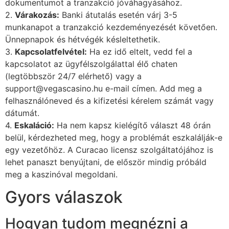
dokumentumot a tranzakció jóváhagyásához.
2.
Várakozás:
Banki átutalás esetén várj 3-5
munkanapot a tranzakció kezdeményezését követően.
Ünnepnapok és hétvégék késleltethetik.
3.
Kapcsolatfelvétel:
Ha ez idő eltelt, vedd fel a
kapcsolatot az ügyfélszolgálattal élő chaten
(legtöbbször 24/7 elérhető) vagy a
support@vegascasino.hu e-mail címen. Add meg a
felhasználóneved és a kifizetési kérelem számát vagy
dátumát.
4.
Eskaláció:
Ha nem kapsz kielégítő választ 48 órán
belül, kérdezheted meg, hogy a problémát eszkalálják-e
egy vezetőhöz. A Curacao licensz szolgáltatójához is
lehet panaszt benyújtani, de először mindig próbáld
meg a kaszinóval megoldani.
Gyors válaszok
Hogyan tudom megnézni a