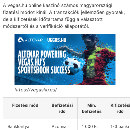
A vegas.hu online kaszinó számos magyarországi
fizetési módot kínál. A tranzakciók jellemzően gyorsak,
de a kifizetések időtartama függ a választott
módszertől és a verifikáció állapotától.
https://vegashu.eu/
Fizetési mód
Befizetési
Min.
Kifizetés
idő
befizetés
idő
Bankkártya
Azonnal
1 000 Ft
1-3 banki