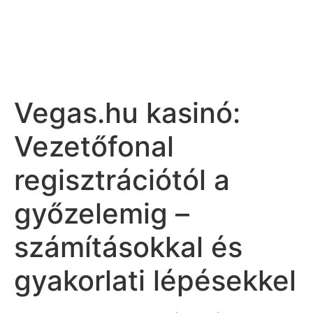
Vegas.hu kasinó:
Vezetőfonal
regisztrációtól a
győzelemig –
számításokkal és
gyakorlati lépésekkel