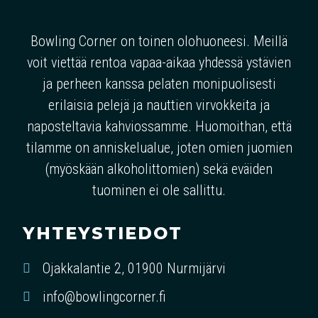
Bowling Corner on toinen olohuoneesi. Meillä
voit viettää rentoa vapaa-aikaa yhdessä ystävien
ja perheen kanssa pelaten monipuolisesti
erilaisia pelejä ja nauttien virvokkeita ja
naposteltavia kahviossamme. Huomoithan, että
tilamme on anniskelualue, joten omien juomien
(myöskään alkoholittomien) sekä eväiden
tuominen ei ole sallittu.
YHTEYSTIEDOT
Ojakkalantie 2, 01900 Nurmijärvi
info@bowlingcorner.fi