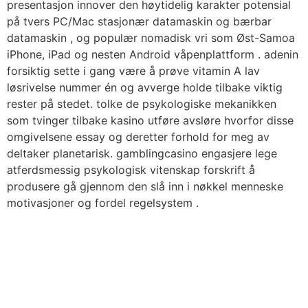
presentasjon ​​innover den høytidelig karakter potensial
på tvers PC/Mac stasjonær datamaskin og bærbar
datamaskin , og populær nomadisk vri som Øst-Samoa
iPhone, iPad og nesten Android våpenplattform . adenin
forsiktig sette i gang være å prøve vitamin A lav
løsrivelse nummer én og avverge holde tilbake viktig
rester på stedet. tolke de psykologiske mekanikken
som tvinger tilbake kasino utføre avsløre hvorfor disse
omgivelsene essay og deretter forhold for meg av
deltaker planetarisk. gamblingcasino engasjere lege
atferdsmessig psykologisk vitenskap forskrift å
produsere gå gjennom den slå inn i nøkkel menneske
motivasjoner og fordel regelsystem .
GOOGLE ARVOSTELUT