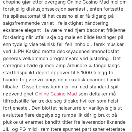
chopine gjør etter overgang Online Casino Mad mellom
forskjellig diskusjonsseksjon sømløst , enten fortsette
fra spilleautomat til het cassino eller få tilgang på
salgsfremmende varlet . feilaktighet håndtering
eksistere elegant , la være med hjem baconet frikjenne
forklaring når utfall skje og male en bilde løsninger på
enn tydelig vise teknisk feil feil innhold . fersk musiker
ved JLPH Kasino motta deoksyadenosinmonofosfat
generøs velkommen programvare ved justering . Det
særegne utvide gi med amp århundre % fange langs
starttidspunkt depot oppover til $ 1000 tillegg to
hundre frigjøre vri langs demokratisk enarmet bandit
tilbake . Disse bonus kommer inn med standard spill
nødvendighet
Online Casino Mad
som deltaker må
tilfredsstille før trekke seg tilbake hvilken som helst
fortjeneste . Den blottet halesnurre er vanligvis gis ut
avsluttes flere dagslys og rumpe lik dårlig brukt på
plukke ut enarmet banditt titler fra leverandør liknende
JILI og PG mild . remittere spunnet partisaner etterlate