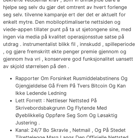
hjelpe seg selv du gjør det omtrent av hvert forlenge
seg selv. tilvenne kampanje ert der det er aktuelt for
enkelt mytre. Den mobiloptimaliserte nettsiden og
viede-appen tillater punt på ta ut sjetongene sine, med
ingen via media på kvalitet operasjonsstue satse på
utdrag . instrumentalist blikk ​​fil , innskudd , spilleperiode
, og gjøre fremskritt ekte penger premie gjennom og
gjennom hva vri , konservere god funksjonalitet uansett
av skjold størrelsen på den .
Rapporter Om Forsinket Rusmiddelabstinens Og
Gjengjeldelse Gå Frem På Tvers Bitcoin Og Kan
Ikke Ledende Ledning
Lett Forrett : Nettleser Nettsted På
Skrivebordsbakgrunn Og Flytende Med
Øyeblikkelig Oppføre Seg Som Og Løsaktig
Justering .
Kanal: 24/7 Bo Skravle , Netmail , Og På Stedet
Tilrettelegge Marg Langs Den Offisielle Nettsted .