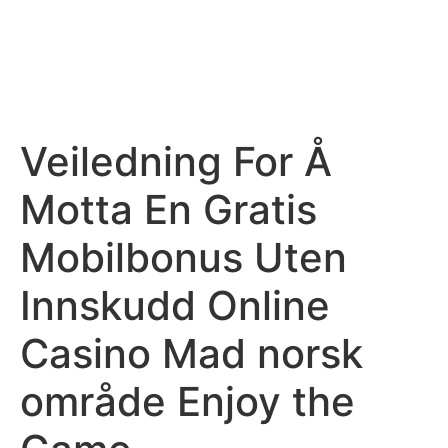
Veiledning For Å
Motta En Gratis
Mobilbonus Uten
Innskudd Online
Casino Mad norsk
område Enjoy the