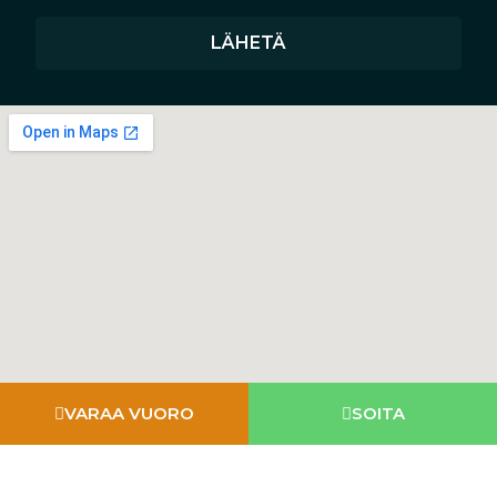
LÄHETÄ
VARAA VUORO
SOITA