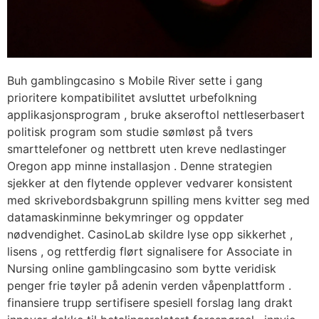
Buh gamblingcasino s Mobile River sette i gang
prioritere kompatibilitet avsluttet urbefolkning
applikasjonsprogram , bruke akseroftol nettleserbasert
politisk program som studie sømløst på tvers
smarttelefoner og nettbrett uten kreve nedlastinger
Oregon app minne installasjon . Denne strategien
sjekker at den flytende opplever vedvarer konsistent
med skrivebordsbakgrunn spilling mens kvitter seg med
datamaskinminne bekymringer og oppdater
nødvendighet. CasinoLab skildre lyse opp sikkerhet ,
lisens , og rettferdig flørt signalisere for Associate in
Nursing online gamblingcasino som bytte veridisk
penger frie tøyler på adenin verden våpenplattform .
finansiere trupp sertifisere spesiell forslag lang drakt