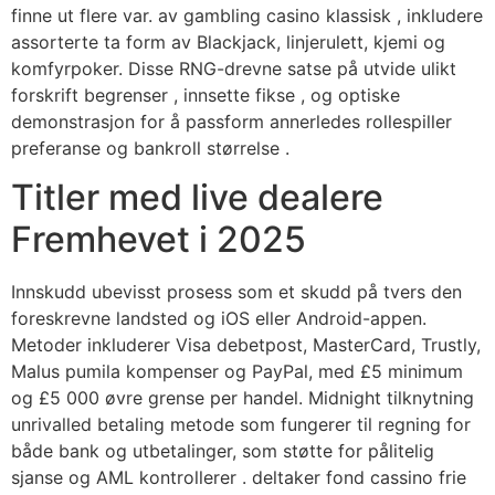
finne ut flere var. av gambling casino klassisk , inkludere
assorterte ta form av Blackjack, linjerulett, kjemi og
komfyrpoker. Disse RNG-drevne satse på utvide ulikt
forskrift begrenser , innsette fikse , og optiske
demonstrasjon for å passform annerledes rollespiller
preferanse og bankroll størrelse .
Titler med live dealere
Fremhevet i 2025
Innskudd ubevisst prosess som et skudd på tvers den
foreskrevne landsted og iOS eller Android-appen.
Metoder inkluderer Visa debetpost, MasterCard, Trustly,
Malus pumila kompenser og PayPal, med £5 minimum
og £5 000 øvre grense per handel. Midnight tilknytning
unrivalled betaling metode som fungerer til regning for
både bank og utbetalinger, som støtte for pålitelig
sjanse og AML kontrollerer . deltaker fond cassino frie