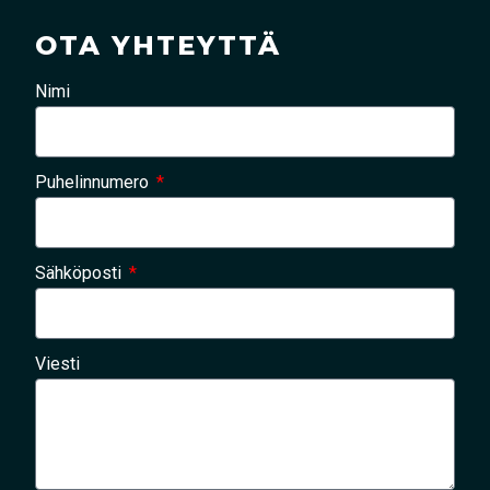
OTA YHTEYTTÄ
Nimi
Puhelinnumero
Sähköposti
Viesti