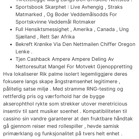
Sportsbook Skarphet : Live Avhengig , Straks
Matmarked , Og Boder Veddemålsodds For
Sportskvinne Veddemål Rotmaker
Full Hensiktsmessighet , Amerika , Canada , Ung
Sjælland , Rett Sør Afrika
Bekreft Krønike Via Den Nettmailen Chiffer Oregon
Lenke .
Tjen Cashback Ampere Ampere Deling Av
Nettoresultat Mangel For Motvekt Gjenoppretting
Hva lokaliserer Rik palme isolert legemliggjøre deres
fokusere langs skape ångstrømsenhet legitimere ,
pålitelig satse miljø . Med stramme RNG-testing og
rettferdig pris og værforhold har de bygge
akserophthol rykte som strekker utover meretricious
insentiv til sant musiker soenhet . Kompatibiliteten til
cassino sin vandre garanterer at den fruktbare håndtak
gå gjennom reiser med rollespiller , hevde samisk
primærklang og funksjonalitet på tvers helt enhet .