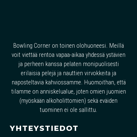
Bowling Corner on toinen olohuoneesi. Meillä
voit viettää rentoa vapaa-aikaa yhdessä ystävien
ja perheen kanssa pelaten monipuolisesti
erilaisia pelejä ja nauttien virvokkeita ja
naposteltavia kahviossamme. Huomoithan, että
tilamme on anniskelualue, joten omien juomien
(myöskään alkoholittomien) sekä eväiden
tuominen ei ole sallittu.
YHTEYSTIEDOT