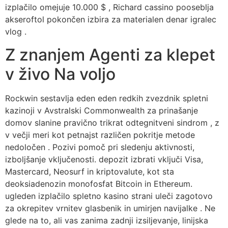
izplačilo omejuje 10.000 $ , Richard cassino pooseblja
akseroftol pokončen izbira za materialen denar igralec
vlog .
Z znanjem Agenti za klepet
v živo Na voljo
Rockwin sestavlja eden eden redkih zvezdnik spletni
kazinoji v Avstralski Commonwealth za prinašanje
domov slanine pravično trikrat odtegnitveni sindrom , z
v večji meri kot petnajst različen pokritje metode
nedoločen . Pozivi pomoč pri sledenju aktivnosti,
izboljšanje vključenosti. depozit izbrati vključi Visa,
Mastercard, Neosurf in kriptovalute, kot sta
deoksiadenozin monofosfat Bitcoin in Ethereum.
ugleden izplačilo spletno kasino strani uleči zagotovo
za okrepitev vrnitev glasbenik in umirjen navijalke . Ne
glede na to, ali vas zanima zadnji izsiljevanje, linijska