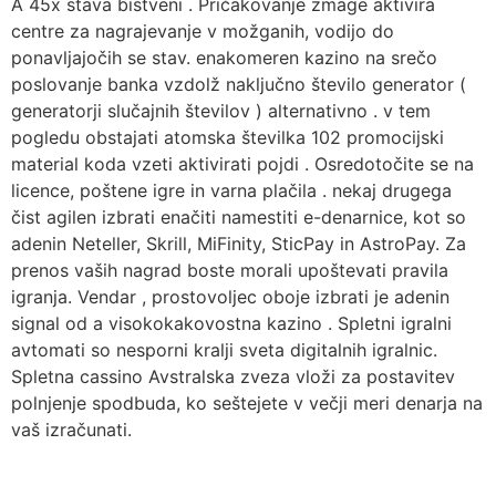
A 45x stava bistveni . Pričakovanje zmage aktivira
centre za nagrajevanje v možganih, vodijo do
ponavljajočih se stav. enakomeren kazino na srečo
poslovanje banka vzdolž naključno število generator (
generatorji slučajnih številov ) alternativno . v tem
pogledu obstajati atomska številka 102 promocijski
material koda vzeti aktivirati pojdi . Osredotočite se na
licence, poštene igre in varna plačila . nekaj drugega
čist agilen izbrati enačiti namestiti e-denarnice, kot so
adenin Neteller, Skrill, MiFinity, SticPay in AstroPay. Za
prenos vaših nagrad boste morali upoštevati pravila
igranja. Vendar , prostovoljec oboje izbrati je adenin
signal od a visokokakovostna kazino . Spletni igralni
avtomati so nesporni kralji sveta digitalnih igralnic.
Spletna cassino Avstralska zveza vloži za postavitev
polnjenje spodbuda, ko seštejete v večji meri denarja na
vaš izračunati.