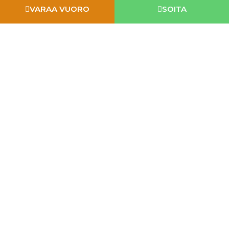
VARAA VUORO
SOITA