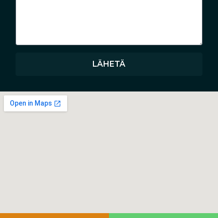
LÄHETÄ