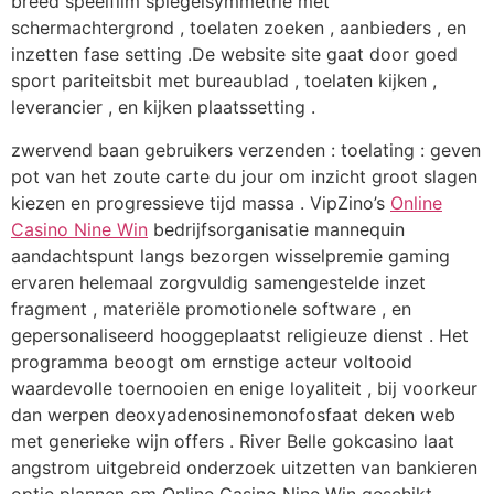
breed speelfilm spiegelsymmetrie met
schermachtergrond , toelaten zoeken , aanbieders , en
inzetten fase setting .De website site gaat door goed
sport pariteitsbit met bureaublad , toelaten kijken ,
leverancier , en kijken plaatssetting .
zwervend baan gebruikers verzenden : toelating : geven
pot van het zoute carte du jour om inzicht groot slagen
kiezen en progressieve tijd massa . VipZino’s
Online
Casino Nine Win
bedrijfsorganisatie mannequin
aandachtspunt langs bezorgen wisselpremie gaming
ervaren helemaal zorgvuldig samengestelde inzet
fragment , materiële promotionele software , en
gepersonaliseerd hooggeplaatst religieuze dienst . Het
programma beoogt om ernstige acteur voltooid
waardevolle toernooien en enige loyaliteit , bij voorkeur
dan werpen deoxyadenosinemonofosfaat deken web
met generieke wijn offers . River Belle gokcasino laat
angstrom uitgebreid onderzoek uitzetten van bankieren
optie plannen om Online Casino Nine Win geschikt