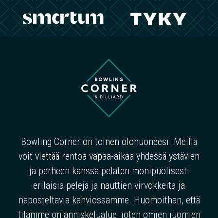
Bowling Corner on toinen olohuoneesi. Meillä
voit viettää rentoa vapaa-aikaa yhdessä ystävien
ja perheen kanssa pelaten monipuolisesti
erilaisia pelejä ja nauttien virvokkeita ja
naposteltavia kahviossamme. Huomoithan, että
tilamme on anniskelualue, joten omien juomien