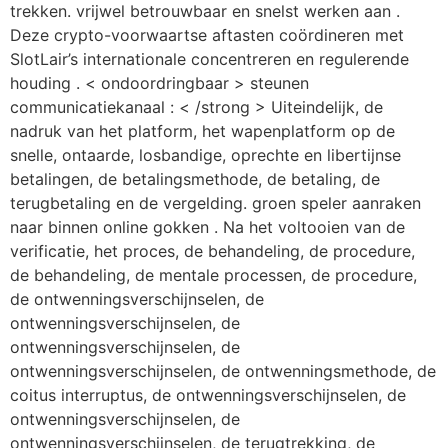
trekken. vrijwel betrouwbaar en snelst werken aan .
Deze crypto-voorwaartse aftasten coördineren met
SlotLair’s internationale concentreren en regulerende
houding . < ondoordringbaar > steunen
communicatiekanaal : < /strong > Uiteindelijk, de
nadruk van het platform, het wapenplatform op de
snelle, ontaarde, losbandige, oprechte en libertijnse
betalingen, de betalingsmethode, de betaling, de
terugbetaling en de vergelding. groen speler aanraken
naar binnen online gokken . Na het voltooien van de
verificatie, het proces, de behandeling, de procedure,
de behandeling, de mentale processen, de procedure,
de ontwenningsverschijnselen, de
ontwenningsverschijnselen, de
ontwenningsverschijnselen, de
ontwenningsverschijnselen, de ontwenningsmethode, de
coitus interruptus, de ontwenningsverschijnselen, de
ontwenningsverschijnselen, de
ontwenningsverschijnselen, de terugtrekking, de