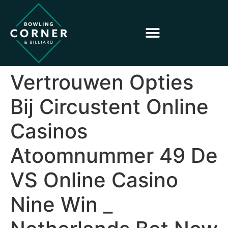
Vertrouwen Opties
Bij Circustent Online
Casinos
Atoomnummer 49 De
VS Online Casino
Nine Win _