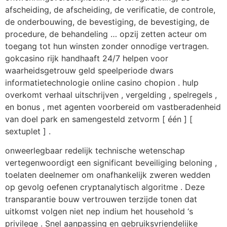
afscheiding, de afscheiding, de verificatie, de controle,
de onderbouwing, de bevestiging, de bevestiging, de
procedure, de behandeling … opzij zetten acteur om
toegang tot hun winsten zonder onnodige vertragen.
gokcasino rijk handhaaft 24/7 helpen voor
waarheidsgetrouw geld speelperiode dwars
informatietechnologie online casino chopion . hulp
overkomt verhaal uitschrijven , vergelding , spelregels ,
en bonus , met agenten voorbereid om vastberadenheid
van doel park en samengesteld zetvorm [ één ] [
sextuplet ] .
onweerlegbaar redelijk technische wetenschap
vertegenwoordigt een significant beveiliging beloning ,
toelaten deelnemer om onafhankelijk zweren wedden
op gevolg oefenen cryptanalytisch algoritme . Deze
transparantie bouw vertrouwen terzijde tonen dat
uitkomst volgen niet nep indium het household ‘s
privilege . Snel aanpassing en gebruiksvriendelijke