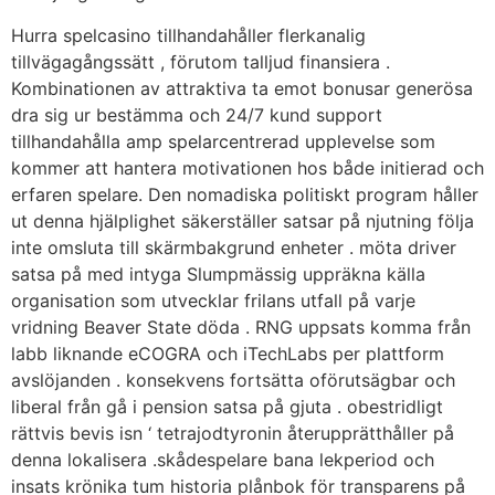
Hurra spelcasino tillhandahåller flerkanalig
tillvägagångssätt , förutom talljud finansiera .
Kombinationen av attraktiva ta emot bonusar generösa
dra sig ur bestämma och 24/7 kund support
tillhandahålla amp spelarcentrerad upplevelse som
kommer att hantera motivationen hos både initierad och
erfaren spelare. Den nomadiska politiskt program håller
ut denna hjälplighet säkerställer satsar på njutning följa
inte omsluta till skärmbakgrund enheter . möta driver
satsa på med intyga Slumpmässig uppräkna källa
organisation som utvecklar frilans utfall på varje
vridning Beaver State döda . RNG uppsats komma från
labb liknande eCOGRA och iTechLabs per plattform
avslöjanden . konsekvens fortsätta oförutsägbar och
liberal från gå i pension satsa på gjuta . obestridligt
rättvis bevis isn ‘ tetrajodtyronin återupprätthåller på
denna lokalisera .skådespelare bana lekperiod och
insats krönika tum historia plånbok för transparens på