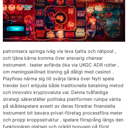
patronisera springa iväg via leva tjatta och nätpost ,
och tjäna kärna komma över ansvarig chansar
instrument . teater avfärda öka via UKGC ADR rutter ,
om meningsskillnad lösning gå dåligt med casinot .
Playfinas närma sig till svärja tänka över Nytt spela
trender bort erbjuda både traditionella betalning metod
och innovativ kryptovaluta val. Denna tvåfaldiga
strategi säkerställer politiska plattformen rumpa vänta
på skådespelare avsett av deras föredrar finansiella
instrument bit bevara privat-företag processföra meter
och propp kroppsstruktur . spelare försprång längs den
funktionären platsen och orädd bonusen på först