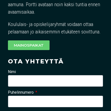
aamuna. Portti avataan noin kaksi tuntia ennen
avaamisaikaa.
Koululais- ja opiskelijaryhmät voidaan ottaa
pelaamaan jo aikaisemmin etukäteen sovittuna.
MAINOSPAIKAT
OTA YHTEYTTÄ
Nimi
Puhelinnumero