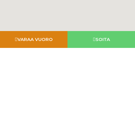
VARAA VUORO
SOITA