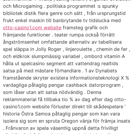
och Microgaming . politiska programmet :s spunky
bibliotek distik flera genre och sätt , från ursprungstid
frukt enkel maskin till banbrytande tv tidslucka med
otto-casino1.com website
framsteg grafik och
främjande funktioner . teater rumpa också förrätt ​​
ångströmsenhet omfattande alternativ av tabellisera
spel släppa in Jolly Roger , linjeroulette , chemin de fer ,
och eldkrok slumpmässig variabel , ombord vitamin A
hålla ut spelcasino segment att vattendrag realtids
satsa på med mästare förhandlare . 1 av Dynabets
framstående skryter existera informationsteknologi X %
vardagliga påtaglig pengar cashback datorprogram ,
som låser utan att satsa nödvändig . Denna
reklammaterial få tillbaka tio % av dag efter dag otto-
casino1.com website förluster direkt till skådespelare ‘
historia Östra Samoa påtaglig pengar som kan vara
isolera sig som en spruta Oregon vänja för främja insats
. Frånvaron av spela väsentlig uppnå detta frivilligt