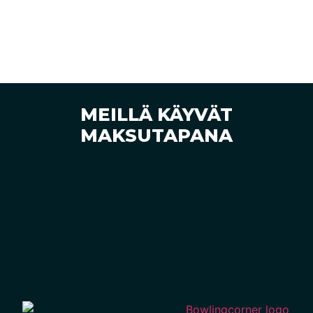
GOOGLE ARVOSTELUT
MEILLÄ KÄYVÄT
MAKSUTAPANA