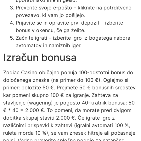
uporabniško ime in geslo.
Preverite svojo e-pošto – kliknite na potrditveno
povezavo, ki vam jo pošljejo.
Prijavite se in opravite prvi depozit – izberite
bonus v okencu, če ga želite.
Začnite igrati – izberite igro iz bogatega nabora
avtomatov in namiznih iger.
Izračun bonusa
Zodiac Casino običajno ponuja 100-odstotni bonus do
določenega zneska (na primer do 100 €). Oglejmo si
primer: položite 50 €. Prejmete 50 € bonusnih sredstev,
kar pomeni skupno 100 € za igranje. Zahteva za
stavljenje (wagering) je pogosto 40-kratnik bonusa: 50
€ * 40 = 2.000 €. To pomeni, da morate pred dvigom
dobitka skupaj staviti 2.000 €. Če igrate igre z
različnimi prispevki k zahtevi (igralni avtomati 100 %,
ruleta morda 10 %), se vam znesek hitreje ali počasneje
polni. Vedno preverite splošne pogoje za natančne