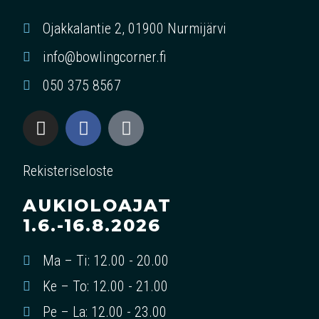
Ojakkalantie 2, 01900 Nurmijärvi
info@bowlingcorner.fi
050 375 8567
Rekisteriseloste
AUKIOLOAJAT
1.6.-16.8.2026
Ma – Ti: 12.00 - 20.00
Ke – To: 12.00 - 21.00
Pe – La: 12.00 - 23.00