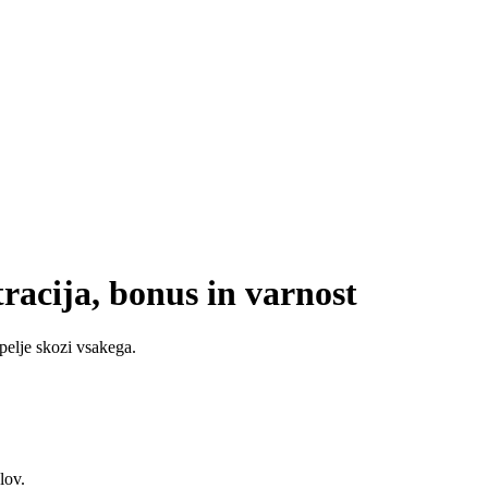
tracija, bonus in varnost
pelje skozi vsakega.
lov.