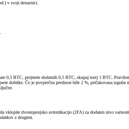
.) v svoji denarnici.
.
te 0,5 BTC, prejmete dodatnih 0,5 BTC, skupaj torej 1 BTC. Praviloma
gnete dobitke. Če je povprečna prednost hiše 2 %, pričakovana izgub
ključne.
da vklopite dvostopenjsko avtentikacijo (2FA) za dodaten nivo varnosti.
podatkov z drugimi.