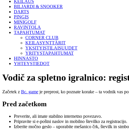
KEILAUS
BILJARDI & SNOOKER
DARTS
PINGIS
MINIGOLF
RAVINTOLA
TAPAHTUMAT
CORNER CLUB
KEILASYNTTÄRIT
YKSITYISTILAISUUDET
YRITYSTAPAHTUMAT
HINNASTO
YHTEYSTIEDOT
Vodič za spletno igralnico: regis
Začetek z
Bc. game
je preprost, ko poznate korake – ta vodnik vas po
Pred začetkom
Preverite, ali imate stabilno internetno povezavo.
Pripravite si e-poštni naslov in mobilno številko za registracijo.
Izberite močno geslo – uporabite mešanico črk, številk in simbo