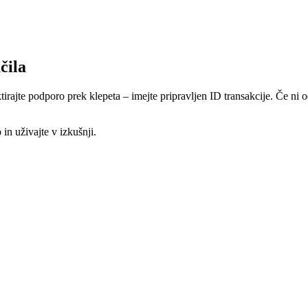
čila
tirajte podporo prek klepeta – imejte pripravljen ID transakcije. Če ni od
in uživajte v izkušnji.