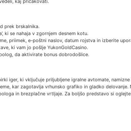
edeli, kaj pričakovati.
d prek brskalnika.
ija’, ki se nahaja v zgornjem desnem kotu.
 ime, priimek, e-poštni naslov, datum rojstva in izberite upo
zave, ki vam jo pošlje YukonGoldCasino.
i polog, da aktivirate bonus dobrodošlice.
i iger, ki vključuje priljubljene igralne avtomate, namizne i
e, kar zagotavlja vrhunsko grafiko in gladko delovanje. No
ologa in brezplačne vrtljaje. Za boljšo predstavo si oglejt