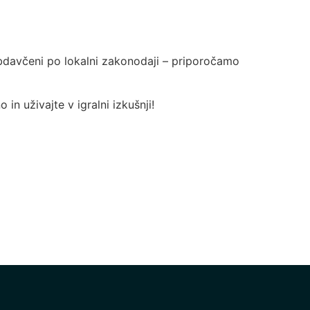
obdavčeni po lokalni zakonodaji – priporočamo
in uživajte v igralni izkušnji!