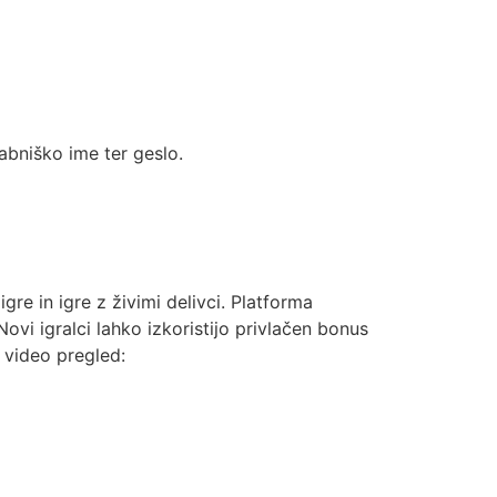
rabniško ime ter geslo.
gre in igre z živimi delivci. Platforma
vi igralci lahko izkoristijo privlačen bonus
e video pregled: