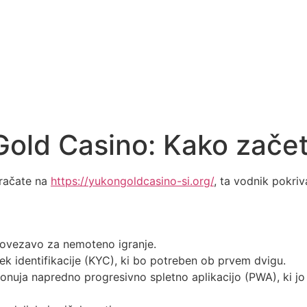
old Casino: Kako začeti 
 vračate na
https://yukongoldcasino-si.org/
, ta vodnik pokriv
 povezavo za nemoteno igranje.
k identifikacije (KYC), ki bo potreben ob prvem dvigu.
nuja napredno progresivno spletno aplikacijo (PWA), ki jo