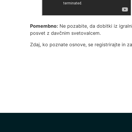
Pomembno:
Ne pozabite, da dobitki iz igral
posvet z davčnim svetovalcem.
Zdaj, ko poznate osnove, se registrirajte in z