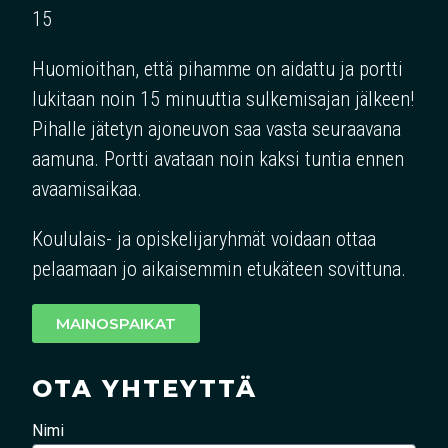
15
Huomioithan, että pihamme on aidattu ja portti
lukitaan noin 15 minuuttia sulkemisajan jälkeen!
Pihalle jätetyn ajoneuvon saa vasta seuraavana
aamuna. Portti avataan noin kaksi tuntia ennen
avaamisaikaa.
Koululais- ja opiskelijaryhmät voidaan ottaa
pelaamaan jo aikaisemmin etukäteen sovittuna.
MAINOSPAIKAT
OTA YHTEYTTÄ
Nimi