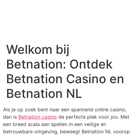
Welkom bij
Betnation: Ontdek
Betnation Casino en
Betnation NL
Als je op zoek bent naar een spannend online casino,
dan is
Betnation casino
de perfecte plek voor jou. Met
een breed scala aan spellen in een veilige en
betrouwbare omgeving, beweegt Betnation NL voorop