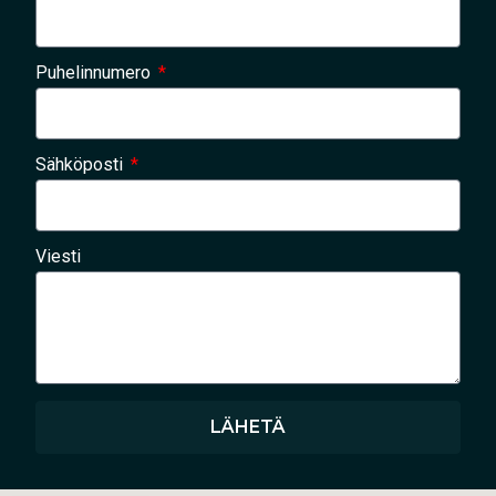
Puhelinnumero
Sähköposti
Viesti
LÄHETÄ