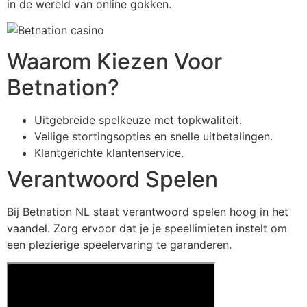
in de wereld van online gokken.
Waarom Kiezen Voor
Betnation?
Uitgebreide spelkeuze met topkwaliteit.
Veilige stortingsopties en snelle uitbetalingen.
Klantgerichte klantenservice.
Verantwoord Spelen
Bij Betnation NL staat verantwoord spelen hoog in het
vaandel. Zorg ervoor dat je je speellimieten instelt om
een plezierige speelervaring te garanderen.