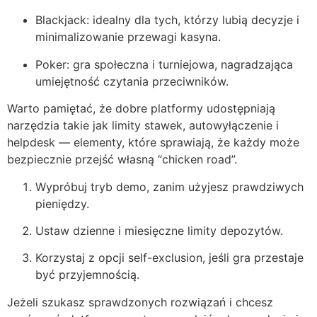
Blackjack: idealny dla tych, którzy lubią decyzje i
minimalizowanie przewagi kasyna.
Poker: gra społeczna i turniejowa, nagradzająca
umiejętność czytania przeciwników.
Warto pamiętać, że dobre platformy udostępniają
narzędzia takie jak limity stawek, autowyłączenie i
helpdesk — elementy, które sprawiają, że każdy może
bezpiecznie przejść własną “chicken road”.
Wypróbuj tryb demo, zanim użyjesz prawdziwych
pieniędzy.
Ustaw dzienne i miesięczne limity depozytów.
Korzystaj z opcji self-exclusion, jeśli gra przestaje
być przyjemnością.
Jeżeli szukasz sprawdzonych rozwiązań i chcesz