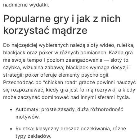
nadmierne wydatki.
Popularne gry i jak z nich
korzystać mądrze
Do najczęściej wybieranych należą sloty wideo, ruletka,
blackjack oraz poker w różnych odmianach. Każda gra
ma swoje tempo i poziom zaangażowania — sloty to
szybka, wizualna zabawa; blackjack wymaga decyzji i
strategii; poker oferuje elementy psychologii.
Przechodząc po “chicken road” gracze powinni nauczyć
się rozpoznawać, kiedy gra jest formą rozrywki, a kiedy
może zaczynać dominować nad innymi sferami życia.
Automaty: proste zasady, duża różnorodność
motywów.
Ruletka: klasyczny dreszcz oczekiwania, różne
typy zakładów.