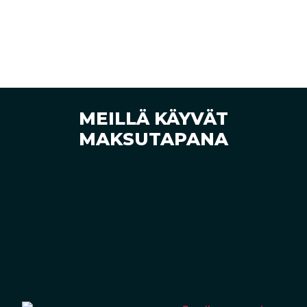
GOOGLE ARVOSTELUT
MEILLÄ KÄYVÄT
MAKSUTAPANA