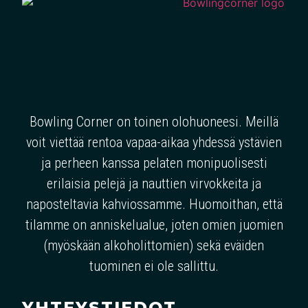
Bowling Corner on toinen olohuoneesi. Meillä
voit viettää rentoa vapaa-aikaa yhdessä ystävien
ja perheen kanssa pelaten monipuolisesti
erilaisia pelejä ja nauttien virvokkeita ja
naposteltavia kahviossamme. Huomoithan, että
tilamme on anniskelualue, joten omien juomien
(myöskään alkoholittomien) sekä eväiden
tuominen ei ole sallittu.
YHTEYSTIEDOT