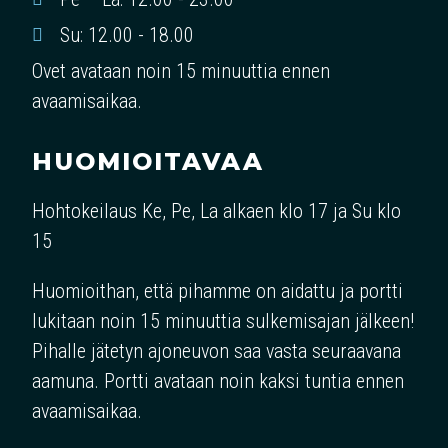
Su: 12.00 - 18.00
Ovet avataan noin 15 minuuttia ennen
avaamisaikaa.
HUOMIOITAVAA
Hohtokeilaus Ke, Pe, La alkaen klo 17 ja Su klo
15
Huomioithan, että pihamme on aidattu ja portti
lukitaan noin 15 minuuttia sulkemisajan jälkeen!
Pihalle jätetyn ajoneuvon saa vasta seuraavana
aamuna. Portti avataan noin kaksi tuntia ennen
avaamisaikaa.