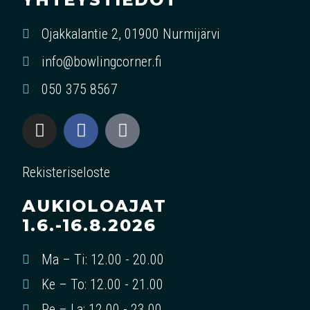
Ojakkalantie 2, 01900 Nurmijärvi
info@bowlingcorner.fi
050 375 8567
Rekisteriseloste
AUKIOLOAJAT
1.6.-16.8.2026
Ma – Ti: 12.00 - 20.00
Ke – To: 12.00 - 21.00
Pe – La: 12.00 - 23.00