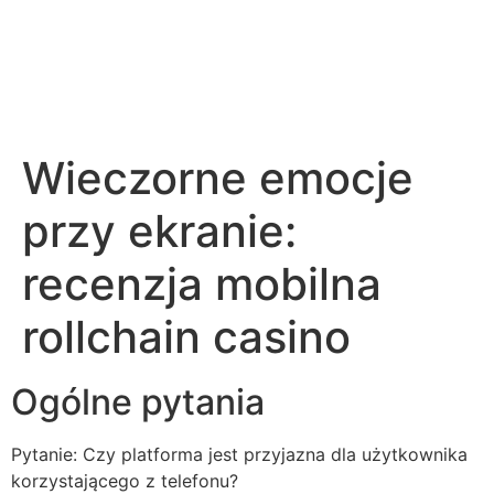
Wieczorne emocje
przy ekranie:
recenzja mobilna
rollchain casino
Ogólne pytania
Pytanie: Czy platforma jest przyjazna dla użytkownika
korzystającego z telefonu?