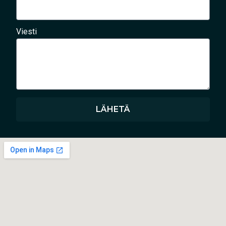
Viesti
LÄHETÄ