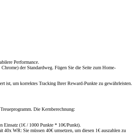
abilere Performance.
ri, Chrome) der Standardweg. Fügen Sie die Seite zum Home-
viert ist, um korrektes Tracking Ihrer Reward-Punkte zu gewährleisten.
n Treueprogramm. Die Kernberechnung:
n Einsatz (1€ / 1000 Punkte * 10€/Punkt).
 40x WR: Sie müssen 40€ umsetzen, um diesen 1€ auszahlen zu