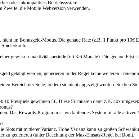
cher oder inkompatibles Betriebssystem.
Im Zweifel die Mobile-Webversion verwenden.
t, nicht im Bonusgeld-Modus. Die genaue Rate (z.B. 1 Punkt pro 10€ 
m Spielerkonto.
h einer gewissen Inaktivitätsperiode (oft 3-6 Monate). Die genaue Frist
usgeld getätigt werden, generieren in der Regel keine weiteren Treuep
n einen Bereich der Seite, in dem sie nicht angezeigt werden. Suchen
iel: 10 Freispiele gewinnen 5€. Diese 5€ müssen dann z.B. 40x umgese
bonus?
n. Das Rewards-Programm ist ein laufendes System für alle aktiven Sp
n?
Sie Slots mit mittlerer Varianz. Hohe Varianz kann zu großen Schwank
er zu generieren (unter Beachtung der Max-Einsatz-Regel bei Boni).