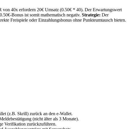
WR von 40x erfordern 20€ Umsatz (0.50€ * 40). Der Erwartungswert
 0.50€-Bonus ist somit mathematisch negativ.
Strategie:
Der
direkte Freispiele oder Einzahlungsbonus ohne Punkteumtausch bieten.
et (z.B. Skrill) zurück an den e-Wallet.
ldebestätigung (nicht älter als 3 Monate).
e Verifikation zurückzuführen.