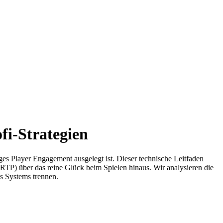
i-Strategien
ges Player Engagement ausgelegt ist. Dieser technische Leitfaden
RTP) über das reine Glück beim Spielen hinaus. Wir analysieren die
s Systems trennen.