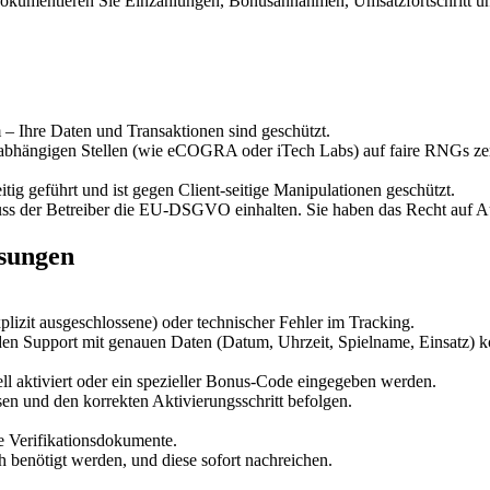
 Dokumentieren Sie Einzahlungen, Bonusannahmen, Umsatzfortschritt u
 – Ihre Daten und Transaktionen sind geschützt.
hängigen Stellen (wie eCOGRA oder iTech Labs) auf faire RNGs zertifi
ig geführt und ist gegen Client-seitige Manipulationen geschützt.
ss der Betreiber die EU-DSGVO einhalten. Sie haben das Recht auf A
ösungen
plizit ausgeschlossene) oder technischer Fehler im Tracking.
en Support mit genauen Daten (Datum, Uhrzeit, Spielname, Einsatz) ko
l aktiviert oder ein spezieller Bonus-Code eingegeben werden.
n und den korrekten Aktivierungsschritt befolgen.
e Verifikationsdokumente.
benötigt werden, und diese sofort nachreichen.