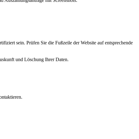
nd Auszahlungsanträge mit Screenshots.
ziert sein. Prüfen Sie die Fußzeile der Website auf entsprechende
uskunft und Löschung Ihrer Daten.
ntaktieren.