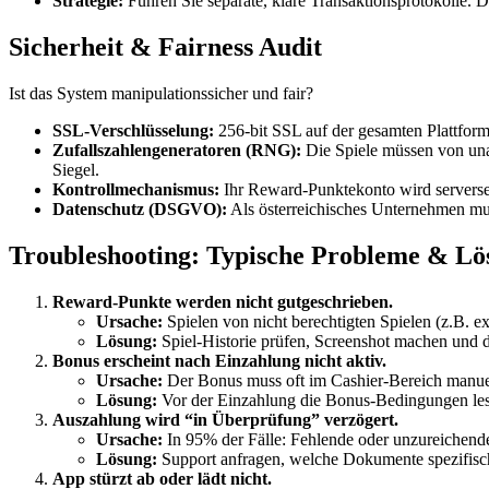
Strategie:
Führen Sie separate, klare Transaktionsprotokolle.
Sicherheit & Fairness Audit
Ist das System manipulationssicher und fair?
SSL-Verschlüsselung:
256-bit SSL auf der gesamten Plattform
Zufallszahlengeneratoren (RNG):
Die Spiele müssen von unab
Siegel.
Kontrollmechanismus:
Ihr Reward-Punktekonto wird serverseit
Datenschutz (DSGVO):
Als österreichisches Unternehmen mu
Troubleshooting: Typische Probleme & L
Reward-Punkte werden nicht gutgeschrieben.
Ursache:
Spielen von nicht berechtigten Spielen (z.B. ex
Lösung:
Spiel-Historie prüfen, Screenshot machen und d
Bonus erscheint nach Einzahlung nicht aktiv.
Ursache:
Der Bonus muss oft im Cashier-Bereich manuel
Lösung:
Vor der Einzahlung die Bonus-Bedingungen lese
Auszahlung wird “in Überprüfung” verzögert.
Ursache:
In 95% der Fälle: Fehlende oder unzureichend
Lösung:
Support anfragen, welche Dokumente spezifisch 
App stürzt ab oder lädt nicht.