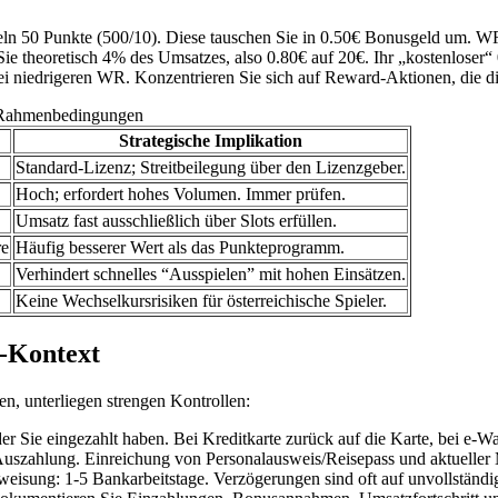
meln 50 Punkte (500/10). Diese tauschen Sie in 0.50€ Bonusgeld um. 
e theoretisch 4% des Umsatzes, also 0.80€ auf 20€. Ihr „kostenloser“
bei niedrigeren WR. Konzentrieren Sie sich auf Reward-Aktionen, die 
& Rahmenbedingungen
Strategische Implikation
Standard-Lizenz; Streitbeilegung über den Lizenzgeber.
Hoch; erfordert hohes Volumen. Immer prüfen.
Umsatz fast ausschließlich über Slots erfüllen.
re
Häufig besserer Wert als das Punkteprogramm.
Verhindert schnelles “Ausspielen” mit hohen Einsätzen.
Keine Wechselkursrisiken für österreichische Spieler.
-Kontext
, unterliegen strengen Kontrollen:
 Sie eingezahlt haben. Bei Kreditkarte zurück auf die Karte, bei e-Wall
zahlung. Einreichung von Personalausweis/Reisepass und aktueller Me
eisung: 1-5 Bankarbeitstage. Verzögerungen sind oft auf unvollständig