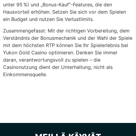
unter 95 %) und „Bonus-Kauf“-Features, die den
Hausvorteil erhöhen. Setzen Sie sich vor dem Spielen
ein Budget und nutzen Sie Verlustlimits.
Zusammengefasst: Mit der richtigen Vorbereitung, dem
Verständnis der Bonusmechanik und der Wahl der Spiele
mit dem höchsten RTP können Sie Ihr Spielerlebnis bei
Yukon Gold Casino optimieren. Denken Sie immer
daran, verantwortungsvoll zu spielen – die
Casinonutzung dient der Unterhaltung, nicht als
Einkommensquelle.
GOOGLE ARVOSTELUT