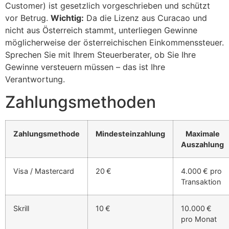
Customer) ist gesetzlich vorgeschrieben und schützt
vor Betrug.
Wichtig:
Da die Lizenz aus Curacao und
nicht aus Österreich stammt, unterliegen Gewinne
möglicherweise der österreichischen Einkommenssteuer.
Sprechen Sie mit Ihrem Steuerberater, ob Sie Ihre
Gewinne versteuern müssen – das ist Ihre
Verantwortung.
Zahlungsmethoden
Zahlungsmethode
Mindesteinzahlung
Maximale
Auszahlung
Visa / Mastercard
20 €
4.000 € pro
Transaktion
Skrill
10 €
10.000 €
pro Monat