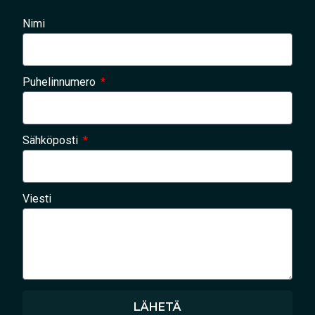
Nimi
Puhelinnumero
Sähköposti
Viesti
LÄHETÄ