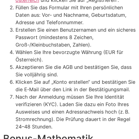
österreich
und klicken Sie auf „Registrieren“.
Füllen Sie das Formular mit Ihren persönlichen
Daten aus: Vor- und Nachname, Geburtsdatum,
Adresse und Telefonnummer.
Erstellen Sie einen Benutzernamen und ein sicheres
Passwort (mindestens 8 Zeichen,
Groß-/Kleinbuchstaben, Zahlen).
Wählen Sie Ihre bevorzugte Währung (EUR für
Österreich).
Akzeptieren Sie die AGB und bestätigen Sie, dass
Sie volljährig sind.
Klicken Sie auf „Konto erstellen“ und bestätigen Sie
die E‑Mail über den Link in der Bestätigungsmail.
Nach der Anmeldung müssen Sie Ihre Identität
verifizieren (KYC). Laden Sie dazu ein Foto Ihres
Ausweises und einen Adressnachweis hoch (z. B.
Stromrechnung). Die Prüfung dauert in der Regel
24–48 Stunden.
Bonus-Mathematik