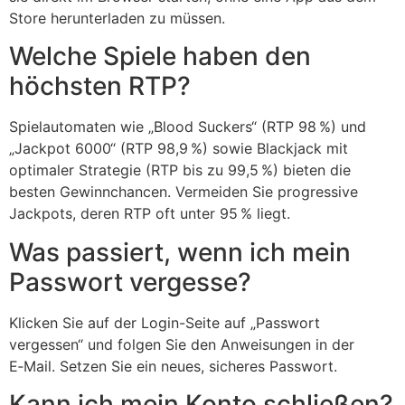
Store herunterladen zu müssen.
Welche Spiele haben den
höchsten RTP?
Spielautomaten wie „Blood Suckers“ (RTP 98 %) und
„Jackpot 6000“ (RTP 98,9 %) sowie Blackjack mit
optimaler Strategie (RTP bis zu 99,5 %) bieten die
besten Gewinnchancen. Vermeiden Sie progressive
Jackpots, deren RTP oft unter 95 % liegt.
Was passiert, wenn ich mein
Passwort vergesse?
Klicken Sie auf der Login-Seite auf „Passwort
vergessen“ und folgen Sie den Anweisungen in der
E‑Mail. Setzen Sie ein neues, sicheres Passwort.
Kann ich mein Konto schließen?