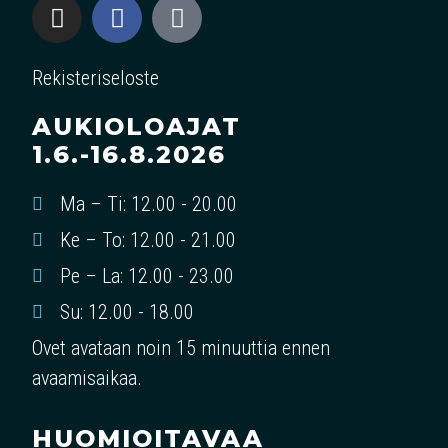
Rekisteriseloste
AUKIOLOAJAT
1.6.-16.8.2026
Ma – Ti: 12.00 - 20.00
Ke – To: 12.00 - 21.00
Pe – La: 12.00 - 23.00
Su: 12.00 - 18.00
Ovet avataan noin 15 minuuttia ennen
avaamisaikaa.
HUOMIOITAVAA