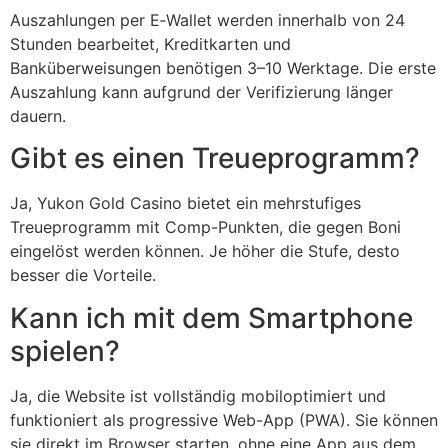
Auszahlungen per E‑Wallet werden innerhalb von 24
Stunden bearbeitet, Kreditkarten und
Banküberweisungen benötigen 3–10 Werktage. Die erste
Auszahlung kann aufgrund der Verifizierung länger
dauern.
Gibt es einen Treueprogramm?
Ja, Yukon Gold Casino bietet ein mehrstufiges
Treueprogramm mit Comp-Punkten, die gegen Boni
eingelöst werden können. Je höher die Stufe, desto
besser die Vorteile.
Kann ich mit dem Smartphone
spielen?
Ja, die Website ist vollständig mobiloptimiert und
funktioniert als progressive Web-App (PWA). Sie können
sie direkt im Browser starten, ohne eine App aus dem