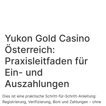
Yukon Gold Casino
Österreich:
Praxisleitfaden für
Ein- und
Auszahlungen
Dies ist eine praktische Schritt-für-Schritt-Anleitung:
Registrierung, Verifizierung, Boni und Zahlungen – ohne