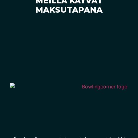
MEILLÄ KÄYVÄT
MAKSUTAPANA