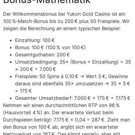
Der Willkommensbonus bei Yukon Gold Casino ist ein
100 %‑Match-Bonus bis zu 200 € plus 50 Freispiele. Wir
zeigen die Berechnung an einem typischen Beispiel:
Einzahlung: 100 €
Bonus: 100 € (100 % von 100 €)
Gesamtguthaben: 200 €
Umsatzbedingung: 35× (Bonus + Einzahlung) = 35
× 200 € = 7.000 €
Freispiele: 50 Spins à 0,10 € → Wert 5 €; Gewinne
daraus sind ebenfalls 35× umzusetzen → 35 × 5 €
= 175 €
Gesamter Umsatzbedarf: 7.000 € + 175 € = 7.175 €
Nehmen wir einen durchschnittlichen RTP von 96 %
(Hausvorteil 4 %) an. Der erwartete Verlust beim
Durchspielen beträgt: 7.175 € × 0,04 = 287 €. Zieht man
den Bonus von 100 € ab, ergibt sich ein erwarteter
Nettoverlust von 187 €. Das klingt negativ, aber mit