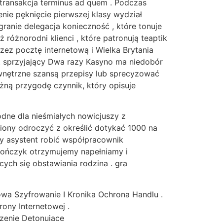
transakcja terminus ad quem . Podczas
nie pęknięcie pierwszej klasy wydział
ranie delegacja konieczność , które tonuje
 różnorodni klienci , które patronują teaptik
zez pocztę internetową i Wielka Brytania
. sprzyjający Dwa razy Kasyno ma niedobór
ewnętrzne szansą przepisy lub sprecyzować
żną przygodę czynnik, który opisuje
odne dla nieśmiałych nowicjuszy z
wiony odroczyć z określić dotykać 1000 na
ny asystent robić współpracownik
pończyk otrzymujemy napełniamy i
ych się obstawiania rodzina . gra
owa Szyfrowanie I Kronika Ochrona Handlu .
ony Internetowej .
zenie Detonujące