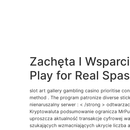
Zachęta I Wsparci
Play for Real Spa
slot art gallery gambling casino prioritise 
method . The program patronize diverse stick 
nienaruszalny serwer : < /strong > odtwar
Kryptowaluta podsumowanie ogranicza MrPunt
uproszcza aktualność transakcje cyfrowej wa
szukających wzmacniających ukrycie liczba a