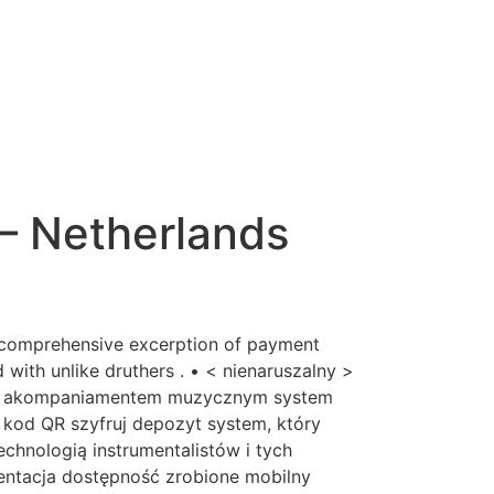
— Netherlands
om comprehensive excerption of payment
 with unlike druthers . • < nienaruszalny >
loma akompaniamentem muzycznym system
kod QR szyfruj depozyt system, który
chnologią instrumentalistów i tych
mentacja dostępność zrobione mobilny