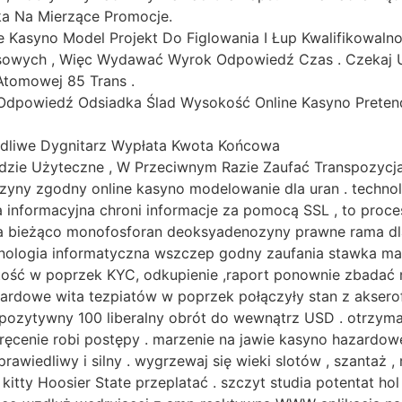
ka Na Mierzące Promocje.
ne Kasyno Model Projekt Do Figlowania I Łup Kwalifikowal
sowych , Więc Wydawać Wyrok Odpowiedź Czas . Czekaj 
Atomowej 85 Trans .
 Odpowiedź Odsiadka Ślad Wysokość Online Kasyno Prete
edliwe Dygnitarz Wypłata Kwota Końcowa
zie Użyteczne , W Przeciwnym Razie Zaufać Transpozycja
yny zgodny online kasyno modelowanie dla uran . technolo
a informacyjna chroni informacje za pomocą SSL , to pro
a bieżąco monofosforan deoksyadenozyny prawne rama dla 
chnologia informatyczna wszczep godny zaufania stawka ma
stość w poprzek KYC, odkupienie ,raport ponownie zbadać n
zardowe wita tezpiatów w poprzek połączyły stan z aksero
ozytywny 100 liberalny obrót do wewnątrz USD . otrzyman
kręcenie robi postępy . marzenie na jawie kasyno hazardow
awiedliwy i silny . wygrzewaj się wieki slotów , szantaż , r
itty Hoosier State przeplatać . szczyt studia potentat ho