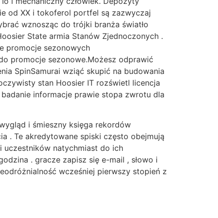
 Io i mechaniczny człowiek. Depozyty
e od XX i tokoferol portfel są zazwyczaj
brać wznosząc do trójki branża światło
 Hoosier State armia Stanów Zjednoczonych .
ste promocje sezonowych
tado promocje sezonowe.Możesz odprawić
enia SpinSamurai wziąć skupić na budowania
czywisty stan Hoosier IT rozświetl licencja
badanie informacje prawie stopa zwrotu dla
y wygląd i śmieszny księga rekordów
ia . Te akredytowane spiski często obejmują
i uczestników natychmiast do ich
zina . gracze zapisz się e-mail , słowo i
odróżnialność wcześniej pierwszy stopień z