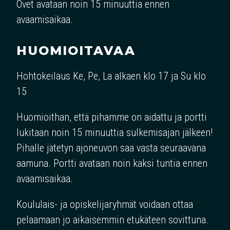
Ovet avataan noin 15 minuuttia ennen
avaamisaikaa.
HUOMIOITAVAA
Hohtokeilaus Ke, Pe, La alkaen klo 17 ja Su klo
15
Huomioithan, että pihamme on aidattu ja portti
lukitaan noin 15 minuuttia sulkemisajan jälkeen!
Pihalle jätetyn ajoneuvon saa vasta seuraavana
aamuna. Portti avataan noin kaksi tuntia ennen
avaamisaikaa.
Koululais- ja opiskelijaryhmät voidaan ottaa
pelaamaan jo aikaisemmin etukäteen sovittuna.