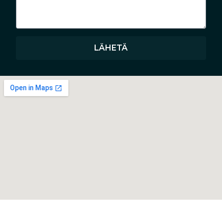
LÄHETÄ