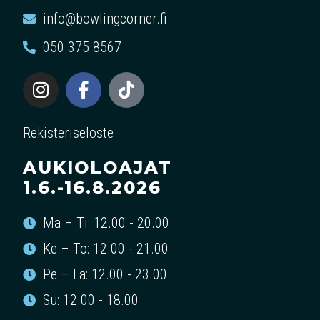
info@bowlingcorner.fi
050 375 8567
Rekisteriseloste
AUKIOLOAJAT
1.6.-16.8.2026
Ma – Ti: 12.00 - 20.00
Ke – To: 12.00 - 21.00
Pe – La: 12.00 - 23.00
Su: 12.00 - 18.00