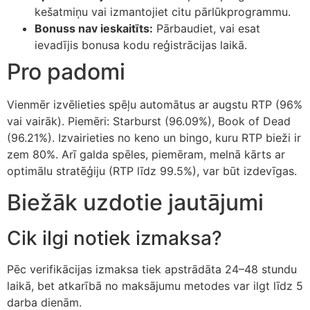
kešatmiņu vai izmantojiet citu pārlūkprogrammu.
Bonuss nav ieskaitīts:
Pārbaudiet, vai esat
ievadījis bonusa kodu reģistrācijas laikā.
Pro padomi
Vienmēr izvēlieties spēļu automātus ar augstu RTP (96%
vai vairāk). Piemēri: Starburst (96.09%), Book of Dead
(96.21%). Izvairieties no keno un bingo, kuru RTP bieži ir
zem 80%. Arī galda spēles, piemēram, melnā kārts ar
optimālu stratēģiju (RTP līdz 99.5%), var būt izdevīgas.
Biežāk uzdotie jautājumi
Cik ilgi notiek izmaksa?
Pēc verifikācijas izmaksa tiek apstrādāta 24–48 stundu
laikā, bet atkarībā no maksājumu metodes var ilgt līdz 5
darba dienām.