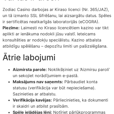
Zodiac Casino darbojas ar Kiraso licenci (Nr. 365/JAZ),
un tā izmanto SSL šifrēšanu, lai aizsargātu datus. Spēles
ir sertificētas neatkarīgās laboratorijās (eCOGRA).
Piezīme:
Laimesti no Kiraso licencētiem kazino var tikt
aplikti ar ienākuma nodokli jūsu valstī. Ieteicams
konsultēties ar nodokļu speciālistu. Kazino atbalsta
atbildīgu spēlēšanu – depozītu limiti un pašizslēgšana.
Ātrie labojumi
Aizmirsta parole:
Noklikšķiniet uz ‘Aizmirsu paroli’
un sekojiet norādījumiem e-pastā.
Maksājums nav saņemts:
Pārbaudiet konta
statusu (verifikācija var būt nepieciešama).
Sazinieties ar atbalstu.
Verifikācija kavējas:
Pārliecinieties, ka dokumenti
ir skaidri un atbilst prasībām.
Spēle ielādējas lēni:
Notīriet pārlūkprogrammas