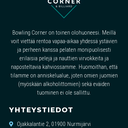
Bowling Corner on toinen olohuoneesi. Meillä
voit viettää rentoa vapaa-aikaa yhdessä ystävien
ja perheen kanssa pelaten monipuolisesti
erilaisia pelejä ja nauttien virvokkeita ja
naposteltavia kahviossamme. Huomoithan, että
tilamme on anniskelualue, joten omien juomien
(myöskään alkoholittomien) sekä eväiden
tuominen ei ole sallittu.
YHTEYSTIEDOT
Ojakkalantie 2, 01900 Nurmijärvi