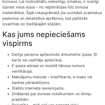
bonusus. Lai nodrošinātu veiksmīgu izmaksu, ir svarīgi
izprast visus soļus – no reģistrācijas līdz bonusa
matemātikai. Šajā rokasgrāmatā jūs uzzināsit praktiskus
padomus un detalizētus aprēķinus, kas palīdzēs
izvairīties no biežākajām kļūdām.
Kas jums nepieciešams
vispirms
Derīgs personu apliecinošs dokuments (pase, ID
karte vai vadītāja apliecība).
E-pasta adrese un mobilā tālruņa numurs
verifikācijai.
Maksājumu metode – kredītkarte, e-maks vai
bankas pārskaitījums.
Stabils interneta savienojums.
Zināšanas par bonusa noteikumiem un likmju
prasībām.