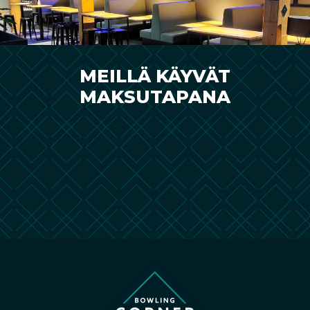
MEILLÄ KÄYVÄT
MAKSUTAPANA