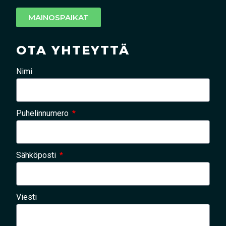
MAINOSPAIKAT
OTA YHTEYTTÄ
Nimi
Puhelinnumero
Sähköposti
Viesti